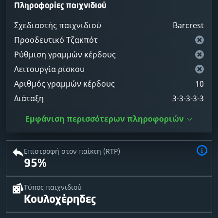
Πληροφορίες παιχνιδιού
Σχεδιαστής παιχνιδιού
Barcrest
Προοδευτικό Τζακπότ
Ρύθμιση γραμμών κέρδους
Λειτουργία ρίσκου
Αριθμός γραμμών κέρδους
10
Διάταξη
3-3-3-3-3
Εμφάνιση περισσότερων πληροφοριών
Επιστροφή στον παίκτη (RTP)
95%
Τύπος παιχνιδιού
Κουλοχέρηδες