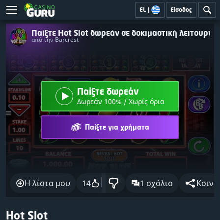
EL
|
Είσοδος
Παίξτε Hot Slot δωρεάν σε δοκιμαστική λειτουργί
από την Barcrest
Παίξτε δωρεάν
Δωρεάν 100% / Χωρίς όρια
Παίξτε για χρήματα
Η λίστα μου
14
1 σχόλιο
Κοινο
Hot Slot