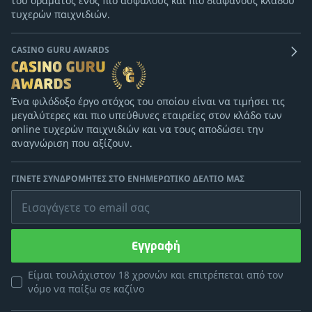
του οράματος ενός πιο ασφαλούς και πιο διαφανούς κλάδου
τυχερών παιχνιδιών.
CASINO GURU AWARDS
Ένα φιλόδοξο έργο στόχος του οποίου είναι να τιμήσει τις
μεγαλύτερες και πιο υπεύθυνες εταιρείες στον κλάδο των
online τυχερών παιχνιδιών και να τους αποδώσει την
αναγνώριση που αξίζουν.
ΓΊΝΕΤΕ ΣΥΝΔΡΟΜΗΤΈΣ ΣΤΟ ΕΝΗΜΕΡΩΤΙΚΌ ΔΕΛΤΊΟ ΜΑΣ
Εισαγάγετε το email σας
Εγγραφή
Είμαι τουλάχιστον 18 χρονών και επιτρέπεται από τον
νόμο να παίξω σε καζίνο