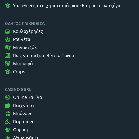
Υπεύθυνος στοιχηματισμός και εθισμός στον τζόγο
ΟΔΗΓΌΣ ΠΑΙΧΝΙΔΙΏΝ
Κουλοχέρηδες
Ρουλέτα
Μπλακτζάκ
Πώς να παίξετε Βίντεο Πόκερ
Μπακαρά
Craps
CASINO GURU
Online καζίνο
Παιχνίδια
Μπόνους
Παράπονα
Φόρουμ
Αξιολογήσεις