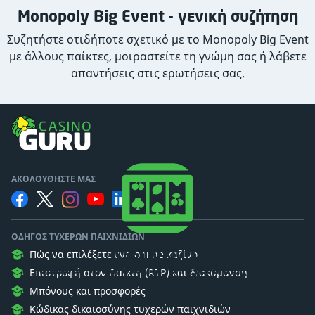
Monopoly Big Event - γενική συζήτηση
Συζητήστε οτιδήποτε σχετικό με το Monopoly Big Event
με άλλους παίκτες, μοιραστείτε τη γνώμη σας ή λάβετε
απαντήσεις στις ερωτήσεις σας.
ΑΚΟΛΟΥΘΉΣΤΕ ΜΑΣ
ΟΔΗΓΌΣ ΤΥΧΕΡΏΝ ΠΑΙΧΝΙΔΙΏΝ
Casino Guru
Πώς να επιλέξετε ένα online καζίνο
Θέλουμε να κατανοείτε τα τυχερά παιχνίδια.
Επιστροφή στον Παίκτη (RTP) και διακύμανση
Μπόνους και προσφορές
Κώδικας δικαιοσύνης τυχερών παιχνιδιών