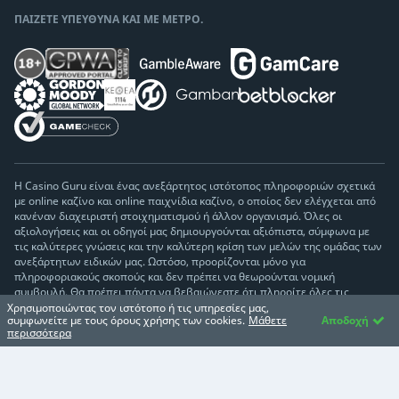
ΠΑΊΖΕΤΕ ΥΠΕΎΘΥΝΑ ΚΑΙ ΜΕ ΜΈΤΡΟ.
Η Casino Guru είναι ένας ανεξάρτητος ιστότοπος πληροφοριών σχετικά
με online καζίνο και online παιχνίδια καζίνο, ο οποίος δεν ελέγχεται από
κανέναν διαχειριστή στοιχηματισμού ή άλλον οργανισμό. Όλες οι
αξιολογήσεις και οι οδηγοί μας δημιουργούνται αξιόπιστα, σύμφωνα με
τις καλύτερες γνώσεις και την καλύτερη κρίση των μελών της ομάδας των
ανεξάρτητων ειδικών μας. Ωστόσο, προορίζονται μόνο για
πληροφοριακούς σκοπούς και δεν πρέπει να θεωρούνται νομική
συμβουλή. Θα πρέπει πάντα να βεβαιώνεστε ότι πληροίτε όλες τις
κανονιστικές απαιτήσεις πριν παίξετε σε οποιοδήποτε καζίνο επιλέξετε.
Χρησιμοποιώντας τον ιστότοπο ή τις υπηρεσίες μας,
συμφωνείτε με τους όρους χρήσης των cookies.
Μάθετε
Αποδοχή
περισσότερα
CASINO GURU ΣΕ ΆΛΛΕΣ ΓΛΏΣΣΕΣ
Εγγραφείτε στο ενημερωτικό
Επιλέξτε γλώσσα
Κοινοποιήστε τα κέρδη σας
Ακολουθήστε μας στα
δελτίο μας για μπόνους χωρίς
στους κουλοχέρηδες της
κοινωνικά μέσα – Καθημερινές