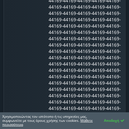
Χρησιμοποιώντας τον ιστότοπο ή τις υπηρεσίες μας,
συμφωνείτε με τους όρους χρήσης των cookies.
Μάθετε
Αποδοχή
περισσότερα