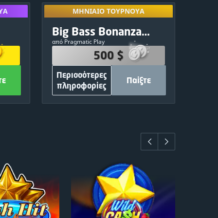
ΥΆ
Ξεκλειδώστε παίζοντας σε
ΜΗΝΙΑΊΟ ΤΟΥΡΝΟΥΆ
Ε
ΥΆ
ΜΗΝΙΑΊΟ ΤΟΥΡΝΟΥΆ
Ε
άλλα τουρνουά και
ΟΜΆΔΑ ΒΡΑΒΕΊΩΝ
Αποκλειστικό
κοινοποιώντας τα
Big Bass Bonanza
Sup
500 $
αποτελέσματά σας
1000
από Pragmatic Play
από Pra
500 $
1
250 $
1
50 $
2
150 $
2
30 $
Περισσότερες
Περ
τε
Παίξτε
3
50 $
3
20 $
πληροφορίες
πλη
30 $
4
ΆΛΛΕΣ ΠΛΗΡΟΦΟΡΊΕΣ
20 $
5
500
Συνολικές δωρεάν
250
ιμο
Παίξτε
Κλείσιμο
περιστροφές:
Pragmatic
Πάροχος
Pra
ν:
Play
παιχνιδιών:
σοδος:
Κοινοποιήστε και παίξτε
Είσοδος:
ΔΩΡΕ