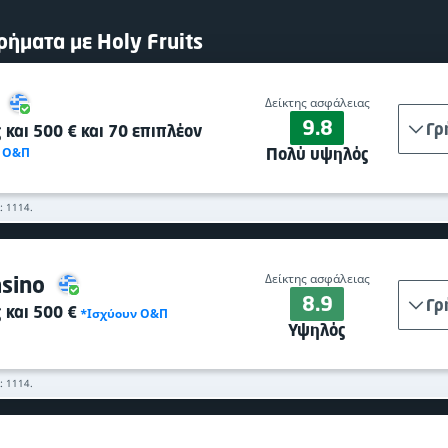
ρήματα με Holy Fruits
o
Δείκτης ασφάλειας
9.8
 και 500 €
και 70 επιπλέον
Πολύ υψηλός
 Ο&Π
: 1114.
asino
Δείκτης ασφάλειας
8.9
 και 500 €
*Ισχύουν Ο&Π
Υψηλός
: 1114.