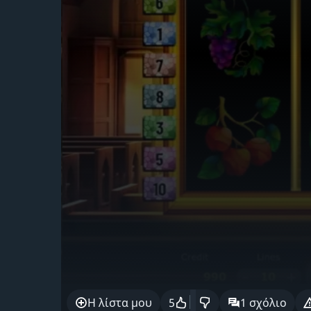
Η λίστα μου
5
1 σχόλιο