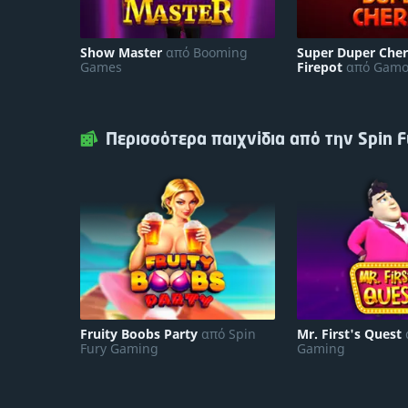
Show Master
από Booming
Super Duper Cher
Games
Firepot
από Gam
Περισσότερα παιχνίδια από την Spin 
Fruity Boobs Party
από Spin
Mr. First's Quest
Fury Gaming
Gaming