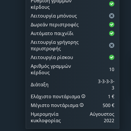
Ρύθμιση γραμμών
κέρδους
Λειτουργία μπόνους
Δωρεάν περιστροφές
Αυτόματο παιχνίδι
Λειτουργία γρήγορης
περιστροφής
Λειτουργία ρίσκου
Αριθμός γραμμών
10
κέρδους
3-3-3-3-
Διάταξη
3
Ελάχιστο ποντάρισμα
1 €
Μέγιστο ποντάρισμα
500 €
Ημερομηνία
Αύγουστος
κυκλοφορίας
2022