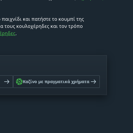
 παιχνίδι και πατήστε το κουμπί της
ια τους κουλοχέρηδες και τον τρόπο
χέρηδες
.
Καζίνο με πραγματικά χρήματα