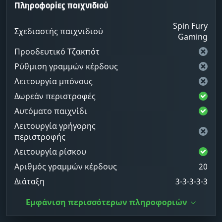
Πληροφορίες παιχνιδιού
Spin Fury
Σχεδιαστής παιχνιδιού
Gaming
Προοδευτικό Τζακπότ
Ρύθμιση γραμμών κέρδους
Λειτουργία μπόνους
Δωρεάν περιστροφές
Αυτόματο παιχνίδι
Λειτουργία γρήγορης
περιστροφής
Λειτουργία ρίσκου
Αριθμός γραμμών κέρδους
20
Διάταξη
3-3-3-3-3
Εμφάνιση περισσότερων πληροφοριών