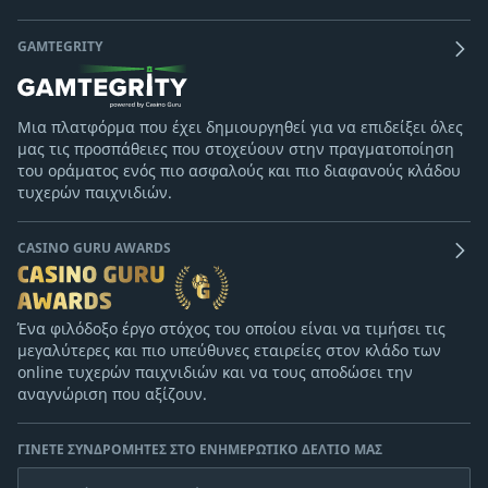
GAMTEGRITY
Μια πλατφόρμα που έχει δημιουργηθεί για να επιδείξει όλες
μας τις προσπάθειες που στοχεύουν στην πραγματοποίηση
του οράματος ενός πιο ασφαλούς και πιο διαφανούς κλάδου
τυχερών παιχνιδιών.
CASINO GURU AWARDS
Ένα φιλόδοξο έργο στόχος του οποίου είναι να τιμήσει τις
μεγαλύτερες και πιο υπεύθυνες εταιρείες στον κλάδο των
online τυχερών παιχνιδιών και να τους αποδώσει την
αναγνώριση που αξίζουν.
ΓΊΝΕΤΕ ΣΥΝΔΡΟΜΗΤΈΣ ΣΤΟ ΕΝΗΜΕΡΩΤΙΚΌ ΔΕΛΤΊΟ ΜΑΣ