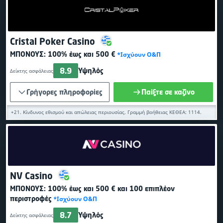
Cristal Poker Casino
ΜΠΌΝΟΥΣ:
100% έως και 500 €
*Ισχύουν Ο&Π
8.9
Υψηλός
Δείκτης ασφάλειας
Γρήγορες πληροφορίες
Παίξτε σε καζίνο
+21. Κίνδυνος εθισμού και απώλειας περιουσίας. Γραμμή βοήθειας ΚΕΘΕΑ: 1114.
NV Casino
ΜΠΌΝΟΥΣ:
100% έως και 500 €
και 100 επιπλέον
περιστροφές
*Ισχύουν Ο&Π
8.7
Υψηλός
Δείκτης ασφάλειας