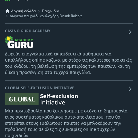
Αρχική σελίδα
Παιχνίδια
Δωρεάν παιχνίδι κουλοχέρη Drunk Rabbit
CASINO GURU ACADEMY
Δωρεάν επαγγελματικά εκπαιδευτικά μαθήματα για
υπαλλήλους online καζίνο, με στόχο τις καλύτερες πρακτικές
του κλάδου, τη βελτίωση της εμπειρίας των παικτών, και τη
δίκαιη προσέγγιση στα τυχερά παιχνίδια.
GLOBAL SELF-EXCLUSION INITIATIVE
Μια πρωτοβουλία που ξεκινήσαμε με στόχο τη δημιουργία
ενός συστήματος καθολικού αυτο-αποκλεισμού, που θα
επιτρέπει στους ευάλωτους παίκτες να μπλοκάρουν την
πρόσβασή τους σε όλες τις ευκαιρίες online τυχερών
παιχνιδιών.