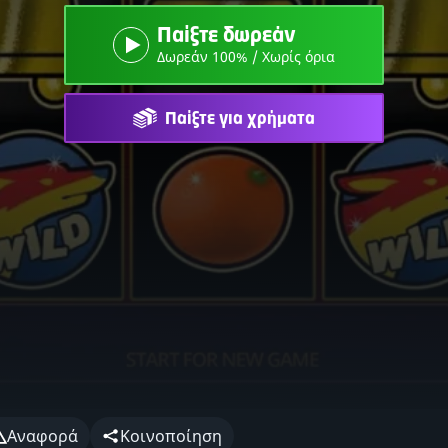
Παίξτε δωρεάν
Δωρεάν 100% / Χωρίς όρια
Παίξτε για χρήματα
Αναφορά
Κοινοποίηση