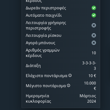
κέρδους
Δωρεάν περιστροφές
Αυτόματο παιχνίδι
Λειτουργία γρήγορης
περιστροφής
Λειτουργία ρίσκου
Αγορά μπόνους
Αριθμός γραμμών
10
κέρδους
3-3-3-3-
Διάταξη
3
Ελάχιστο ποντάρισμα
10 €
10.000
Μέγιστο ποντάρισμα
€
Ημερομηνία
Μάρτιος
κυκλοφορίας
2024