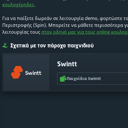
κουλοχέρηδες
.
Για να παίξετε δωρεάν σε λειτουργία demo, φορτώστε το
Περιστροφής (Spin). Μπορείτε να μάθετε περισσότερα γ
λειτουργίας τους
στον οδηγό μας για τους online κουλο
Σχετικά με τον πάροχο παιχνιδιού
Swintt
Παιχνίδια Swintt