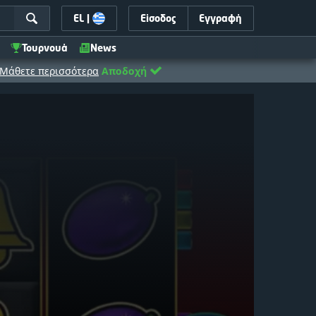
EL
|
Είσοδος
Εγγραφή
Τουρνουά
News
Μάθετε περισσότερα
Αποδοχή