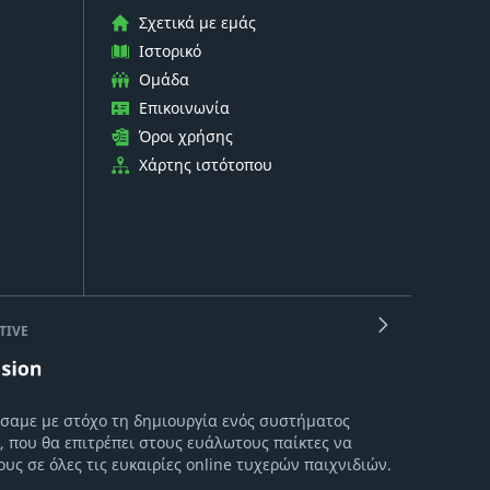
Σχετικά με εμάς
Ιστορικό
Ομάδα
Επικοινωνία
Όροι χρήσης
Χάρτης ιστότοπου
TIVE
σαμε με στόχο τη δημιουργία ενός συστήματος
 που θα επιτρέπει στους ευάλωτους παίκτες να
ς σε όλες τις ευκαιρίες online τυχερών παιχνιδιών.