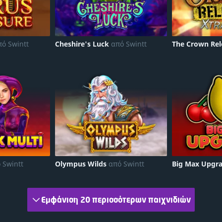
ό Swintt
Cheshire's Luck
από Swintt
The Crown Re
 Swintt
Olympus Wilds
από Swintt
Big Max Upgr
Εμφάνιση 20 περισσότερων παιχνιδιών