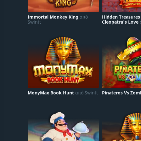
Immortal Monkey King
από
Hidden Treasures
Swintt
Cleopatra's Love
MonyMax Book Hunt
από Swintt
Pinateros Vs Zom