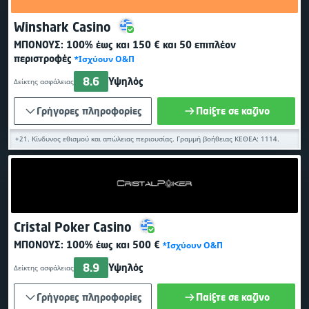
Winshark Casino
ΜΠΌΝΟΥΣ:
100% έως και 150 €
και 50 επιπλέον
περιστροφές
*Ισχύουν Ο&Π
8.6
Υψηλός
Δείκτης ασφάλειας
Γρήγορες πληροφορίες
Παίξτε σε καζίνο
+21. Κίνδυνος εθισμού και απώλειας περιουσίας. Γραμμή βοήθειας ΚΕΘΕΑ: 1114.
Cristal Poker Casino
ΜΠΌΝΟΥΣ:
100% έως και 500 €
*Ισχύουν Ο&Π
8.9
Υψηλός
Δείκτης ασφάλειας
Γρήγορες πληροφορίες
Παίξτε σε καζίνο