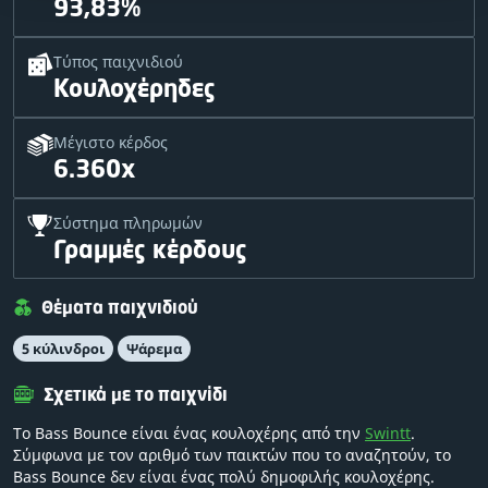
93,83%
Τύπος παιχνιδιού
Κουλοχέρηδες
Μέγιστο κέρδος
6.360x
Σύστημα πληρωμών
Γραμμές κέρδους
Θέματα παιχνιδιού
5 κύλινδροι
Ψάρεμα
Σχετικά με το παιχνίδι
Το Bass Bounce είναι ένας κουλοχέρης από την
Swintt
.
Σύμφωνα με τον αριθμό των παικτών που το αναζητούν, το
Bass Bounce δεν είναι ένας πολύ δημοφιλής κουλοχέρης.