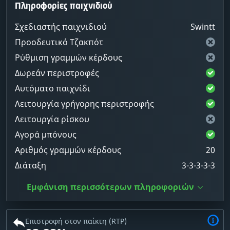
Πληροφορίες παιχνιδιού
Σχεδιαστής παιχνιδιού
Swintt
Προοδευτικό Τζακπότ
Ρύθμιση γραμμών κέρδους
Δωρεάν περιστροφές
Αυτόματο παιχνίδι
Λειτουργία γρήγορης περιστροφής
Λειτουργία ρίσκου
Αγορά μπόνους
Αριθμός γραμμών κέρδους
20
Διάταξη
3-3-3-3-3
Εμφάνιση περισσότερων πληροφοριών
Επιστροφή στον παίκτη (RTP)