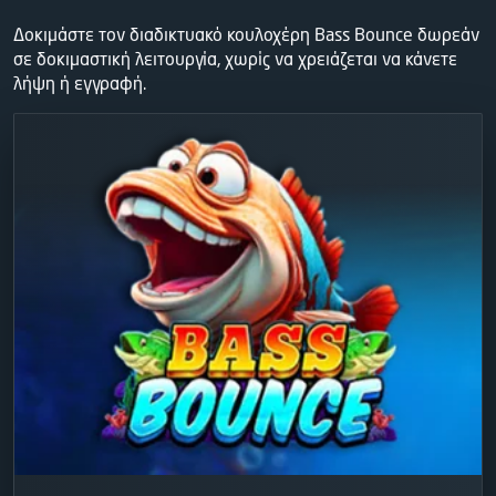
Δοκιμάστε τον διαδικτυακό κουλοχέρη Bass Bounce δωρεάν
σε δοκιμαστική λειτουργία, χωρίς να χρειάζεται να κάνετε
λήψη ή εγγραφή.