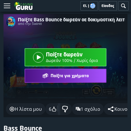
EL
|
Είσοδος
Παίξτε Bass Bounce δωρεάν σε δοκιμαστική λειτου
από την Swintt
Παίξτε δωρεάν
Δωρεάν 100% / Χωρίς όρια
Παίξτε για χρήματα
Η λίστα μου
6
1 σχόλιο
Κοινοπ
Bass Bounce