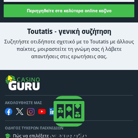
Περιηγηθείτε στα καλύτερα online καζίνο
Toutatis - γενική συζήτηση
Συζητήστε οτιδήποτε σχετικό με το Toutatis με άλλους
παίκτες, μοιραστείτε τη γνώμη σας ή λάβετε
απαντήσεις στις ερωτήσεις σας.
ΑΚΟΛΟΥΘΉΣΤΕ ΜΑΣ
ΟΔΗΓΌΣ ΤΥΧΕΡΏΝ ΠΑΙΧΝΙΔΙΏΝ
Casino Guru
Πώς να επιλέξετε ένα online καζίνο