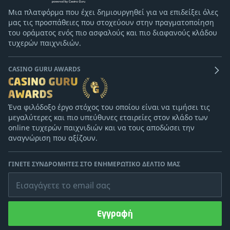
Μια πλατφόρμα που έχει δημιουργηθεί για να επιδείξει όλες
μας τις προσπάθειες που στοχεύουν στην πραγματοποίηση
του οράματος ενός πιο ασφαλούς και πιο διαφανούς κλάδου
τυχερών παιχνιδιών.
CASINO GURU AWARDS
Ένα φιλόδοξο έργο στόχος του οποίου είναι να τιμήσει τις
μεγαλύτερες και πιο υπεύθυνες εταιρείες στον κλάδο των
online τυχερών παιχνιδιών και να τους αποδώσει την
αναγνώριση που αξίζουν.
ΓΊΝΕΤΕ ΣΥΝΔΡΟΜΗΤΈΣ ΣΤΟ ΕΝΗΜΕΡΩΤΙΚΌ ΔΕΛΤΊΟ ΜΑΣ
Εισαγάγετε το email σας
Εγγραφή