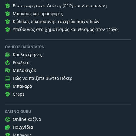
Θέλουμε να κατανοείτε τα τυχερά παιχνίδια.
Επιστροφή στον Παίκτη (RTP) και διακύμανση
Μπόνους και προσφορές
Κώδικας δικαιοσύνης τυχερών παιχνιδιών
Υπεύθυνος στοιχηματισμός και εθισμός στον τζόγο
ΟΔΗΓΌΣ ΠΑΙΧΝΙΔΙΏΝ
Κουλοχέρηδες
Ρουλέτα
Μπλακτζάκ
Πώς να παίξετε Βίντεο Πόκερ
Μπακαρά
Craps
CASINO GURU
Online καζίνο
Παιχνίδια
Μπόνους