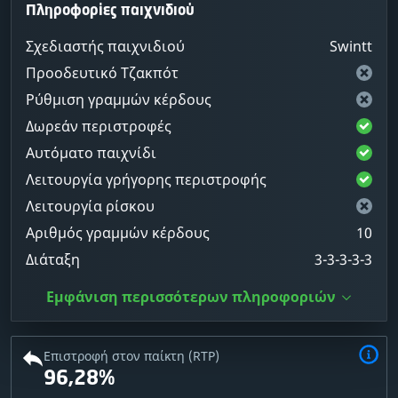
Πληροφορίες παιχνιδιού
Σχεδιαστής παιχνιδιού
Swintt
Προοδευτικό Τζακπότ
Ρύθμιση γραμμών κέρδους
Δωρεάν περιστροφές
Αυτόματο παιχνίδι
Λειτουργία γρήγορης περιστροφής
Λειτουργία ρίσκου
Αριθμός γραμμών κέρδους
10
Διάταξη
3-3-3-3-3
Εμφάνιση περισσότερων πληροφοριών
Επιστροφή στον παίκτη (RTP)
96,28%