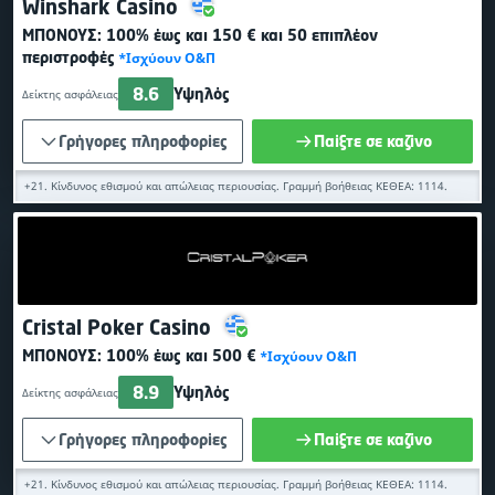
Winshark Casino
ΜΠΌΝΟΥΣ:
100% έως και 150 €
και 50 επιπλέον
περιστροφές
*Ισχύουν Ο&Π
8.6
Υψηλός
Δείκτης ασφάλειας
Γρήγορες πληροφορίες
Παίξτε σε καζίνο
+21. Κίνδυνος εθισμού και απώλειας περιουσίας. Γραμμή βοήθειας ΚΕΘΕΑ: 1114.
Cristal Poker Casino
ΜΠΌΝΟΥΣ:
100% έως και 500 €
*Ισχύουν Ο&Π
8.9
Υψηλός
Δείκτης ασφάλειας
Γρήγορες πληροφορίες
Παίξτε σε καζίνο
+21. Κίνδυνος εθισμού και απώλειας περιουσίας. Γραμμή βοήθειας ΚΕΘΕΑ: 1114.