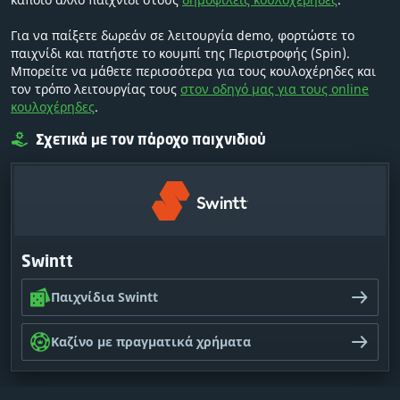
Για να παίξετε δωρεάν σε λειτουργία demo, φορτώστε το
παιχνίδι και πατήστε το κουμπί της Περιστροφής (Spin).
Μπορείτε να μάθετε περισσότερα για τους κουλοχέρηδες και
τον τρόπο λειτουργίας τους
στον οδηγό μας για τους online
κουλοχέρηδες
.
Σχετικά με τον πάροχο παιχνιδιού
Swintt
Παιχνίδια Swintt
Καζίνο με πραγματικά χρήματα