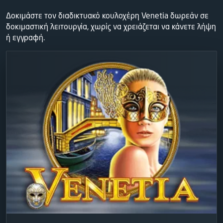
Δοκιμάστε τον διαδικτυακό κουλοχέρη Venetia δωρεάν σε
δοκιμαστική λειτουργία, χωρίς να χρειάζεται να κάνετε λήψη
ή εγγραφή.