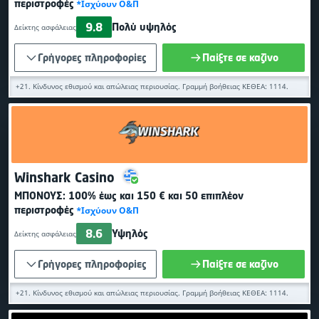
περιστροφές
*Ισχύουν Ο&Π
9.8
Πολύ υψηλός
Δείκτης ασφάλειας
Γρήγορες πληροφορίες
Παίξτε σε καζίνο
+21. Κίνδυνος εθισμού και απώλειας περιουσίας. Γραμμή βοήθειας ΚΕΘΕΑ: 1114.
Winshark Casino
ΜΠΌΝΟΥΣ:
100% έως και 150 €
και 50 επιπλέον
περιστροφές
*Ισχύουν Ο&Π
8.6
Υψηλός
Δείκτης ασφάλειας
Γρήγορες πληροφορίες
Παίξτε σε καζίνο
+21. Κίνδυνος εθισμού και απώλειας περιουσίας. Γραμμή βοήθειας ΚΕΘΕΑ: 1114.