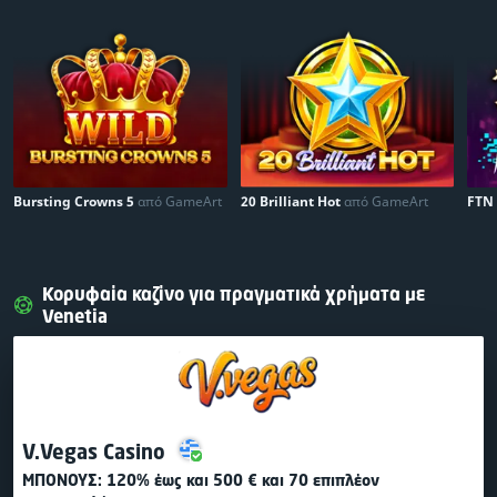
Bursting Crowns 5
από GameArt
20 Brilliant Hot
από GameArt
FTN
Κορυφαία καζίνο για πραγματικά χρήματα με
Venetia
V.Vegas Casino
ΜΠΌΝΟΥΣ:
120% έως και 500 €
και 70 επιπλέον