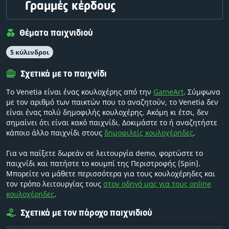
Γραμμές κέρδους
Θέματα παιχνιδιού
5 κύλινδροι
Σχετικά με το παιχνίδι
Το Venetia είναι ένας κουλοχέρης από την
GameArt
. Σύμφωνα
με τον αριθμό των παικτών που το αναζητούν, το Venetia δεν
είναι ένας πολύ δημοφιλής κουλοχέρης. Ακόμη κι έτσι, δεν
σημαίνει ότι είναι κακό παιχνίδι. Δοκιμάστε το ή αναζητήστε
κάποιο άλλο παιχνίδι στους
δημοφιλείς κουλοχέρηδες
.
Για να παίξετε δωρεάν σε λειτουργία demo, φορτώστε το
παιχνίδι και πατήστε το κουμπί της Περιστροφής (Spin).
Μπορείτε να μάθετε περισσότερα για τους κουλοχέρηδες και
τον τρόπο λειτουργίας τους
στον οδηγό μας για τους online
κουλοχέρηδες
.
Σχετικά με τον πάροχο παιχνιδιού