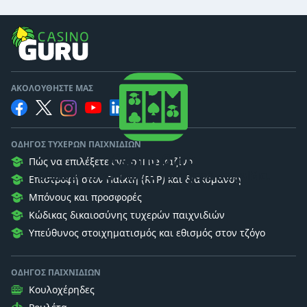
ΑΚΟΛΟΥΘΉΣΤΕ ΜΑΣ
ΟΔΗΓΌΣ ΤΥΧΕΡΏΝ ΠΑΙΧΝΙΔΙΏΝ
Casino Guru
Πώς να επιλέξετε ένα online καζίνο
Θέλουμε να κατανοείτε τα τυχερά παιχνίδια.
Επιστροφή στον Παίκτη (RTP) και διακύμανση
Μπόνους και προσφορές
Κώδικας δικαιοσύνης τυχερών παιχνιδιών
Υπεύθυνος στοιχηματισμός και εθισμός στον τζόγο
ΟΔΗΓΌΣ ΠΑΙΧΝΙΔΙΏΝ
Κουλοχέρηδες