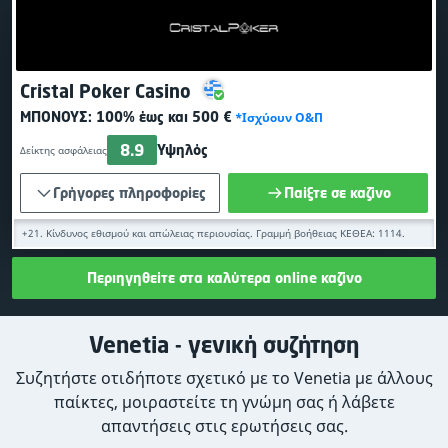
Cristal Poker Casino
ΜΠΌΝΟΥΣ:
100% έως και 500 €
*Ισχύουν Ο&Π
8.9
Υψηλός
Δείκτης ασφάλειας
Γρήγορες πληροφορίες
Παίξτε σε καζίνο
+21. Κίνδυνος εθισμού και απώλειας περιουσίας. Γραμμή βοήθειας ΚΕΘΕΑ: 1114.
Περιηγηθείτε στα καλύτερα online καζίνο
Venetia - γενική συζήτηση
Συζητήστε οτιδήποτε σχετικό με το Venetia με άλλους
παίκτες, μοιραστείτε τη γνώμη σας ή λάβετε
απαντήσεις στις ερωτήσεις σας.