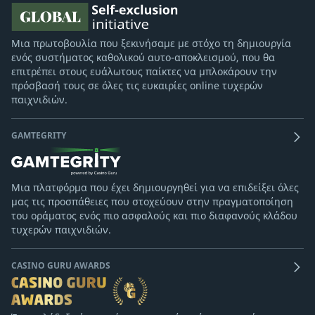
Μια πρωτοβουλία που ξεκινήσαμε με στόχο τη δημιουργία
ενός συστήματος καθολικού αυτο-αποκλεισμού, που θα
επιτρέπει στους ευάλωτους παίκτες να μπλοκάρουν την
πρόσβασή τους σε όλες τις ευκαιρίες online τυχερών
παιχνιδιών.
GAMTEGRITY
Μια πλατφόρμα που έχει δημιουργηθεί για να επιδείξει όλες
μας τις προσπάθειες που στοχεύουν στην πραγματοποίηση
του οράματος ενός πιο ασφαλούς και πιο διαφανούς κλάδου
τυχερών παιχνιδιών.
CASINO GURU AWARDS