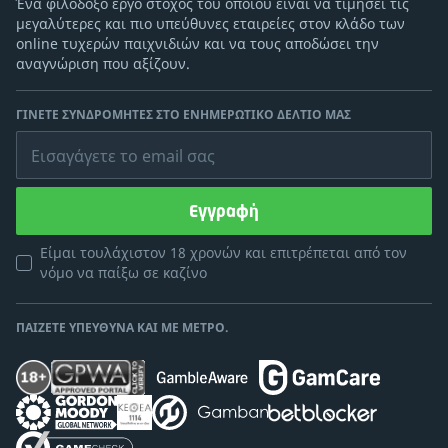
Ένα φιλόδοξο έργο στόχος του οποίου είναι να τιμήσει τις
μεγαλύτερες και πιο υπεύθυνες εταιρείες στον κλάδο των
online τυχερών παιχνιδιών και να τους αποδώσει την
αναγνώριση που αξίζουν.
ΓΊΝΕΤΕ ΣΥΝΔΡΟΜΗΤΈΣ ΣΤΟ ΕΝΗΜΕΡΩΤΙΚΌ ΔΕΛΤΊΟ ΜΑΣ
Εισαγάγετε το email σας
Εγγραφή
Είμαι τουλάχιστον 18 χρονών και επιτρέπεται από τον
νόμο να παίξω σε καζίνο
ΠΑΊΖΕΤΕ ΥΠΕΎΘΥΝΑ ΚΑΙ ΜΕ ΜΈΤΡΟ.