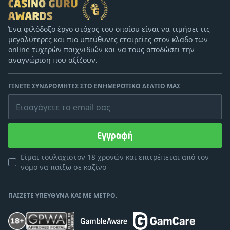
Ένα φιλόδοξο έργο στόχος του οποίου είναι να τιμήσει τις
μεγαλύτερες και πιο υπεύθυνες εταιρείες στον κλάδο των
online τυχερών παιχνιδιών και να τους αποδώσει την
αναγνώριση που αξίζουν.
ΓΊΝΕΤΕ ΣΥΝΔΡΟΜΗΤΈΣ ΣΤΟ ΕΝΗΜΕΡΩΤΙΚΌ ΔΕΛΤΊΟ ΜΑΣ
Εισαγάγετε το email σας
Εγγραφή
Είμαι τουλάχιστον 18 χρονών και επιτρέπεται από τον
νόμο να παίξω σε καζίνο
ΠΑΊΖΕΤΕ ΥΠΕΎΘΥΝΑ ΚΑΙ ΜΕ ΜΈΤΡΟ.