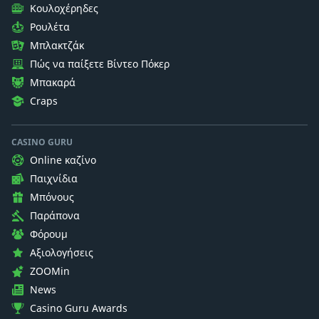
Κουλοχέρηδες
Ρουλέτα
Μπλακτζάκ
Πώς να παίξετε Βίντεο Πόκερ
Μπακαρά
Craps
CASINO GURU
Online καζίνο
Παιχνίδια
Μπόνους
Παράπονα
Φόρουμ
Αξιολογήσεις
ZOOMin
News
Casino Guru Awards