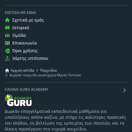
ΣΧΕΤΙΚΆ ΜΕ ΕΜΆΣ
Σχετικά με εμάς
Ιστορικό
Ομάδα
Επικοινωνία
Όροι χρήσης
Χάρτης ιστότοπου
Αρχική σελίδα
Παιχνίδια
Δωρεάν παιχνίδι κουλοχέρη Mystic Fortune
CASINO GURU ACADEMY
Δωρεάν επαγγελματικά εκπαιδευτικά μαθήματα για
υπαλλήλους online καζίνο, με στόχο τις καλύτερες πρακτικές
του κλάδου, τη βελτίωση της εμπειρίας των παικτών, και τη
δίκαιη προσέγγιση στα τυχερά παιχνίδια.