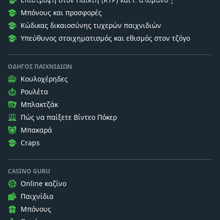
Μπόνους και προσφορές
Κώδικας δικαιοσύνης τυχερών παιχνιδιών
Υπεύθυνος στοιχηματισμός και εθισμός στον τζόγο
ΟΔΗΓΌΣ ΠΑΙΧΝΙΔΙΏΝ
Κουλοχέρηδες
Ρουλέτα
Μπλακτζάκ
Πώς να παίξετε Βίντεο Πόκερ
Μπακαρά
Craps
CASINO GURU
Online καζίνο
Παιχνίδια
Μπόνους