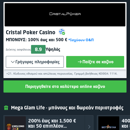
Cristal Poker Casino
ΜΠΌΝΟΥΣ:
100% έως και 500 €
*Ισχύουν Ο&Π
8.9
Υψηλός
Δείκτης ασφάλειας
Γρήγορες πληροφορίες
Παίξτε σε καζίνο
+21. Κίνδυνος εθισμού και απώλειας περιουσίας. Γραμμή βοήθειας ΚΕΘΕΑ: 1114.
Περιηγηθείτε στα καλύτερα online καζίνο
Mega Glam Life - μπόνους και δωρεάν περιστροφές
200% έως και 1.500 €
400
και 50 επιπλέον
και