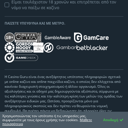
Είμαι τουλάχιστον 18 χρονών και επιτρέπεται από τον
νόμο να παίξω σε καζίνο
ΠΑΊΖΕΤΕ ΥΠΕΎΘΥΝΑ ΚΑΙ ΜΕ ΜΈΤΡΟ.
Η Casino Guru είναι ένας ανεξάρτητος ιστότοπος πληροφοριών σχετικά
με online καζίνο και online παιχνίδια καζίνο, ο οποίος δεν ελέγχεται από
κανέναν διαχειριστή στοιχηματισμού ή άλλον οργανισμό. Όλες οι
αξιολογήσεις και οι οδηγοί μας δημιουργούνται αξιόπιστα, σύμφωνα με
τις καλύτερες γνώσεις και την καλύτερη κρίση των μελών της ομάδας των
ανεξάρτητων ειδικών μας. Ωστόσο, προορίζονται μόνο για
πληροφοριακούς σκοπούς και δεν πρέπει να θεωρούνται νομική
συμβουλή. Θα πρέπει πάντα να βεβαιώνεστε ότι πληροίτε όλες τις
κανονιστικές απαιτήσεις πριν παίξετε σε οποιοδήποτε καζίνο επιλέξετε.
Χρησιμοποιώντας τον ιστότοπο ή τις υπηρεσίες μας,
συμφωνείτε με τους όρους χρήσης των cookies.
Μάθετε
Αποδοχή
περισσότερα
CASINO GURU ΣΕ ΆΛΛΕΣ ΓΛΏΣΣΕΣ