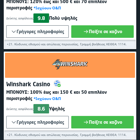
ΜΠΌΝΟΥΣ:
120% έως και 500 €
και 70 επιπλέον
περιστροφές
*Ισχύουν Ο&Π
9.8
Πολύ υψηλός
Δείκτης ασφάλειας
Γρήγορες πληροφορίες
Παίξτε σε καζίνο
+21. Κίνδυνος εθισμού και απώλειας περιουσίας. Γραμμή βοήθειας ΚΕΘΕΑ: 1114.
Winshark Casino
ΜΠΌΝΟΥΣ:
100% έως και 150 €
και 50 επιπλέον
περιστροφές
*Ισχύουν Ο&Π
8.6
Υψηλός
Δείκτης ασφάλειας
Γρήγορες πληροφορίες
Παίξτε σε καζίνο
+21. Κίνδυνος εθισμού και απώλειας περιουσίας. Γραμμή βοήθειας ΚΕΘΕΑ: 1114.