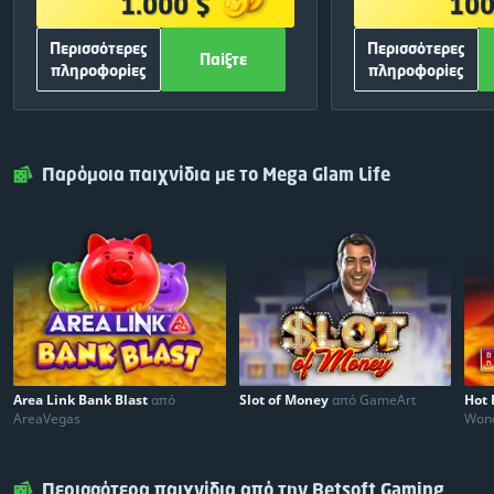
1.000 $
100
120 $
3
20 $
Περισσότερες
Περισσότερες
75 $
4
ΆΛΛΕΣ ΠΛΗΡΟΦΟΡΊΕΣ
Παίξτε
ΆΛΛΕΣ ΠΛΗ
πληροφορίες
πληροφορίες
50 $
5
750
Συνολικές δωρεάν περιστροφές:
250
Συνολικές δωρε
Παίξτε
Κλείσιμο
Παίξτε
25 $
6
Pragmatic
Πάροχος
Pragmatic
25 $
7
Play
παιχνιδιών:
Play
25 $
8
ΔΩΡΕΑΝ
Είσοδος:
ΔΩΡΕΑΝ
Παρόμοια παιχνίδια με το Mega Glam Life
25 $
9
25 $
10
Area Link Bank Blast
από
Slot of Money
από GameArt
Hot 
AreaVegas
Won
Περισσότερα παιχνίδια από την Betsoft Gaming