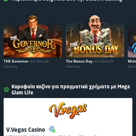
THE Governor
από Betsoft
The Bonus Day
από Betsoft
Mid
Gaming
Gaming
Gam
Κορυφαία καζίνο για πραγματικά χρήματα με Mega
Glam Life
V.Vegas Casino