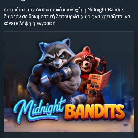
Δοκιμάστε τον διαδικτυακό κουλοχέρη Midnight Bandits
δωρεάν σε δοκιμαστική λειτουργία, χωρίς να χρειάζεται να
κάνετε λήψη ή εγγραφή.