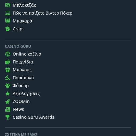
Μπλακτζάκ
Πώς να παίξετε Βίντεο Πόκερ
Μπακαρά
Craps
CASINO GURU
Online καζίνο
Παιχνίδια
Μπόνους
Παράπονα
Φόρουμ
Αξιολογήσεις
ZOOMin
News
Casino Guru Awards
ΣΧΕΤΙΚΆ ΜΕ ΕΜΆΣ