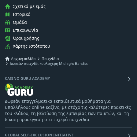
Σχετικά με εμάς
Ιστορικό
Ομάδα
Επικοινωνία
Όροι χρήσης
Χάρτης ιστότοπου
Αρχική σελίδα
Παιχνίδια
Δωρεάν παιχνίδι κουλοχέρη Midnight Bandits
CASINO GURU ACADEMY
Δωρεάν επαγγελματικά εκπαιδευτικά μαθήματα για
υπαλλήλους online καζίνο, με στόχο τις καλύτερες πρακτικές
του κλάδου, τη βελτίωση της εμπειρίας των παικτών, και τη
δίκαιη προσέγγιση στα τυχερά παιχνίδια.
GLOBAL SELF-EXCLUSION INITIATIVE