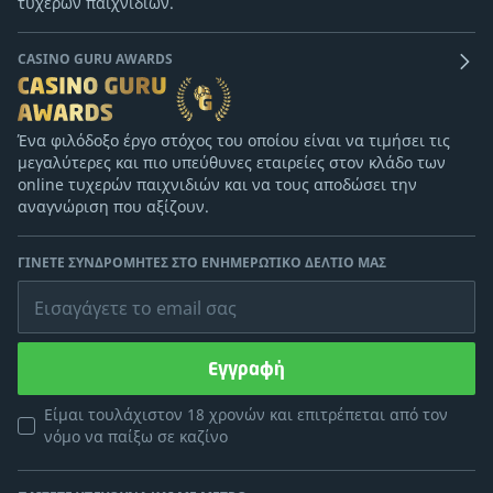
τυχερών παιχνιδιών.
CASINO GURU AWARDS
Ένα φιλόδοξο έργο στόχος του οποίου είναι να τιμήσει τις
μεγαλύτερες και πιο υπεύθυνες εταιρείες στον κλάδο των
online τυχερών παιχνιδιών και να τους αποδώσει την
αναγνώριση που αξίζουν.
ΓΊΝΕΤΕ ΣΥΝΔΡΟΜΗΤΈΣ ΣΤΟ ΕΝΗΜΕΡΩΤΙΚΌ ΔΕΛΤΊΟ ΜΑΣ
Εισαγάγετε το email σας
Εγγραφή
Είμαι τουλάχιστον 18 χρονών και επιτρέπεται από τον
νόμο να παίξω σε καζίνο