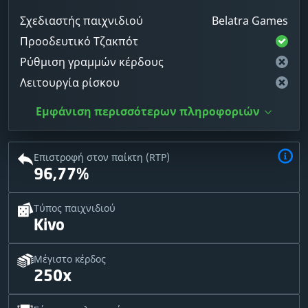
Σχεδιαστής παιχνιδιού
Belatra Games
Προοδευτικό Τζακπότ
Ρύθμιση γραμμών κέρδους
Λειτουργία ρίσκου
Εμφάνιση περισσότερων πληροφοριών
Επιστροφή στον παίκτη (RTP)
96,77%
Τύπος παιχνιδιού
Κίνο
Μέγιστο κέρδος
250x