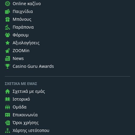
Online καζίνο
Παιχνίδια
Μπόνους
Παράπονα
Φόρουμ
Αξιολογήσεις
ZOOMin
News
Casino Guru Awards
ΣΧΕΤΙΚΆ ΜΕ ΕΜΆΣ
Σχετικά με εμάς
Ιστορικό
Ομάδα
Επικοινωνία
Όροι χρήσης
Χάρτης ιστότοπου