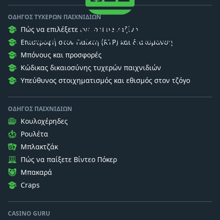
ΟΔΗΓΌΣ ΤΥΧΕΡΏΝ ΠΑΙΧΝΙΔΙΏΝ
Casino Guru
Πώς να επιλέξετε ένα online καζίνο
Θέλουμε να κατανοείτε τα τυχερά παιχνίδια.
Επιστροφή στον Παίκτη (RTP) και διακύμανση
Μπόνους και προσφορές
Κώδικας δικαιοσύνης τυχερών παιχνιδιών
Υπεύθυνος στοιχηματισμός και εθισμός στον τζόγο
ΟΔΗΓΌΣ ΠΑΙΧΝΙΔΙΏΝ
Κουλοχέρηδες
Ρουλέτα
Μπλακτζάκ
Πώς να παίξετε Βίντεο Πόκερ
Μπακαρά
Craps
CASINO GURU