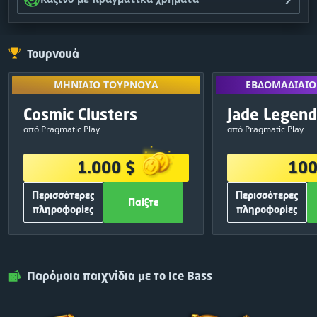
Τουρνουά
ΜΗΝΙΑΊΟ ΤΟΥΡΝΟΥΆ
ΕΒΔΟΜΑΔΙΑΊΟ
ΜΗΝΙΑΊΟ ΤΟΥΡΝΟΥΆ
ΕΒΔΟΜΑΔΙΑΊΟ
ΟΜΆΔΑ ΒΡΑΒΕΊΩΝ
ΟΜΆΔΑ ΒΡ
Cosmic Clusters
Jade Legend
24
:
02
:
53
03
:
02
:
53
1.000 $
100
από Pragmatic Play
από Pragmatic Play
380 $
1
50 $
250 $
2
30 $
1.000 $
100
120 $
3
20 $
Περισσότερες
Περισσότερες
75 $
4
ΆΛΛΕΣ ΠΛΗΡΟΦΟΡΊΕΣ
Παίξτε
ΆΛΛΕΣ ΠΛΗ
πληροφορίες
πληροφορίες
50 $
5
750
Συνολικές δωρεάν περιστροφές:
250
Συνολικές δωρε
Παίξτε
Κλείσιμο
Παίξτε
25 $
6
Pragmatic
Πάροχος
Pragmatic
25 $
7
Play
παιχνιδιών:
Play
25 $
8
ΔΩΡΕΑΝ
Είσοδος:
ΔΩΡΕΑΝ
Παρόμοια παιχνίδια με το Ice Bass
25 $
9
25 $
10