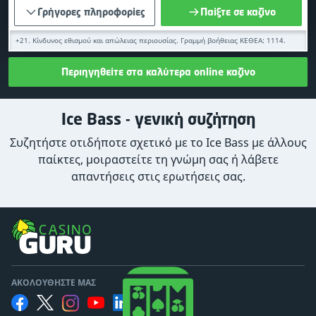
Γρήγορες πληροφορίες
Παίξτε σε καζίνο
+21. Κίνδυνος εθισμού και απώλειας περιουσίας. Γραμμή βοήθειας ΚΕΘΕΑ: 1114.
Περιηγηθείτε στα καλύτερα online καζίνο
Ice Bass - γενική συζήτηση
Συζητήστε οτιδήποτε σχετικό με το Ice Bass με άλλους
παίκτες, μοιραστείτε τη γνώμη σας ή λάβετε
απαντήσεις στις ερωτήσεις σας.
ΑΚΟΛΟΥΘΉΣΤΕ ΜΑΣ