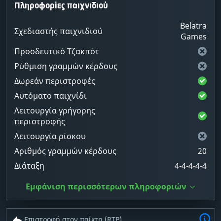
Πληροφορίες παιχνιδιού
Belatra
Σχεδιαστής παιχνιδιού
Games
Προοδευτικό Τζακπότ
Ρύθμιση γραμμών κέρδους
Δωρεάν περιστροφές
Αυτόματο παιχνίδι
Λειτουργία γρήγορης
περιστροφής
Λειτουργία ρίσκου
Αριθμός γραμμών κέρδους
20
Διάταξη
4-4-4-4-4
Εμφάνιση περισσότερων πληροφοριών
Επιστροφή στον παίκτη (RTP)