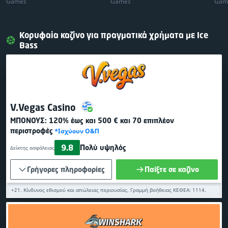
Games
Games
Gam
Κορυφαία καζίνο για πραγματικά χρήματα με Ice
Bass
V.Vegas Casino
ΜΠΌΝΟΥΣ:
120% έως και 500 €
και 70 επιπλέον
περιστροφές
*Ισχύουν Ο&Π
9.8
Πολύ υψηλός
Δείκτης ασφάλειας
Γρήγορες πληροφορίες
Παίξτε σε καζίνο
+21. Κίνδυνος εθισμού και απώλειας περιουσίας. Γραμμή βοήθειας ΚΕΘΕΑ: 1114.