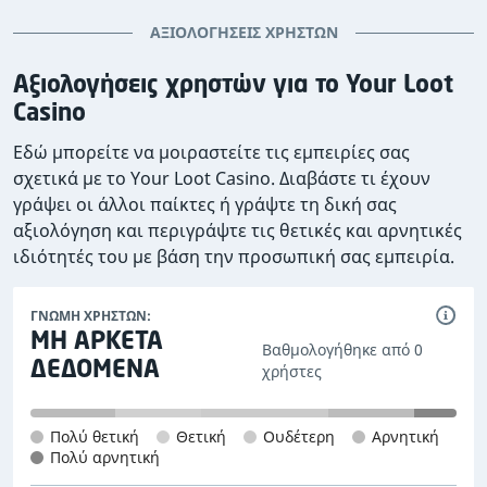
ΑΞΙΟΛΟΓΉΣΕΙΣ ΧΡΗΣΤΏΝ
Αξιολογήσεις χρηστών για το Your Loot
Casino
Εδώ μπορείτε να μοιραστείτε τις εμπειρίες σας
σχετικά με το Your Loot Casino. Διαβάστε τι έχουν
γράψει οι άλλοι παίκτες ή γράψτε τη δική σας
αξιολόγηση και περιγράψτε τις θετικές και αρνητικές
ιδιότητές του με βάση την προσωπική σας εμπειρία.
ΓΝΏΜΗ ΧΡΗΣΤΏΝ:
ΜΗ ΑΡΚΕΤΆ
Βαθμολογήθηκε από 0
ΔΕΔΟΜΈΝΑ
χρήστες
Πολύ θετική
Θετική
Ουδέτερη
Αρνητική
Πολύ αρνητική