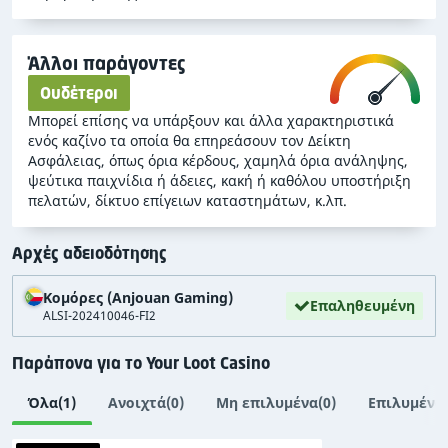
Άλλοι παράγοντες
Ουδέτεροι
Μπορεί επίσης να υπάρξουν και άλλα χαρακτηριστικά
ενός καζίνο τα οποία θα επηρεάσουν τον Δείκτη
Ασφάλειας, όπως όρια κέρδους, χαμηλά όρια ανάληψης,
ψεύτικα παιχνίδια ή άδειες, κακή ή καθόλου υποστήριξη
πελατών, δίκτυο επίγειων καταστημάτων, κ.λπ.
Αρχές αδειοδότησης
Κομόρες (Anjouan Gaming)
Επαληθευμένη
ALSI-202410046-FI2
Παράπονα για το Your Loot Casino
Όλα
(1)
Ανοιχτά
(0)
Μη επιλυμένα
(0)
Επιλυμένα