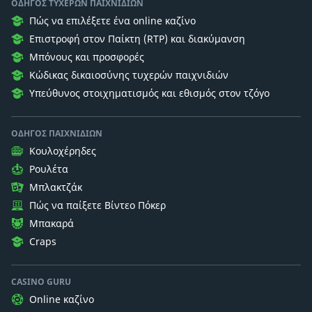
ΟΔΗΓΌΣ ΤΥΧΕΡΏΝ ΠΑΙΧΝΙΔΙΏΝ
Πώς να επιλέξετε ένα online καζίνο
Επιστροφή στον Παίκτη (RTP) και διακύμανση
Μπόνους και προσφορές
Κώδικας δικαιοσύνης τυχερών παιχνιδιών
Υπεύθυνος στοιχηματισμός και εθισμός στον τζόγο
ΟΔΗΓΌΣ ΠΑΙΧΝΙΔΙΏΝ
Κουλοχέρηδες
Ρουλέτα
Μπλακτζάκ
Πώς να παίξετε Βίντεο Πόκερ
Μπακαρά
Craps
CASINO GURU
Online καζίνο