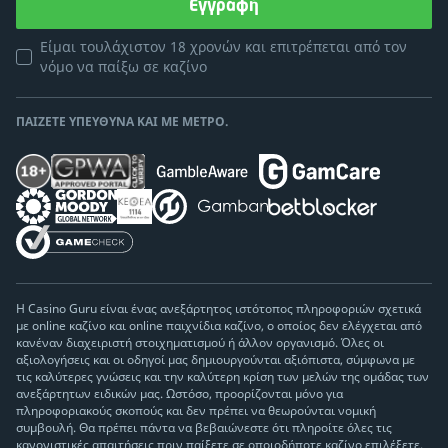
Εγγραφή
Είμαι τουλάχιστον 18 χρονών και επιτρέπεται από τον
νόμο να παίξω σε καζίνο
ΠΑΊΖΕΤΕ ΥΠΕΎΘΥΝΑ ΚΑΙ ΜΕ ΜΈΤΡΟ.
Η Casino Guru είναι ένας ανεξάρτητος ιστότοπος πληροφοριών σχετικά
με online καζίνο και online παιχνίδια καζίνο, ο οποίος δεν ελέγχεται από
κανέναν διαχειριστή στοιχηματισμού ή άλλον οργανισμό. Όλες οι
αξιολογήσεις και οι οδηγοί μας δημιουργούνται αξιόπιστα, σύμφωνα με
τις καλύτερες γνώσεις και την καλύτερη κρίση των μελών της ομάδας των
ανεξάρτητων ειδικών μας. Ωστόσο, προορίζονται μόνο για
πληροφοριακούς σκοπούς και δεν πρέπει να θεωρούνται νομική
συμβουλή. Θα πρέπει πάντα να βεβαιώνεστε ότι πληροίτε όλες τις
κανονιστικές απαιτήσεις πριν παίξετε σε οποιοδήποτε καζίνο επιλέξετε.