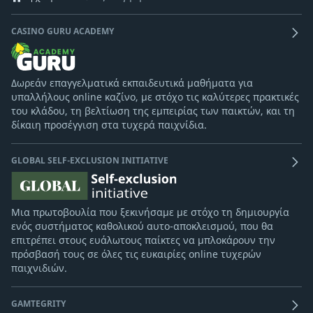
CASINO GURU ACADEMY
Δωρεάν επαγγελματικά εκπαιδευτικά μαθήματα για
υπαλλήλους online καζίνο, με στόχο τις καλύτερες πρακτικές
του κλάδου, τη βελτίωση της εμπειρίας των παικτών, και τη
δίκαιη προσέγγιση στα τυχερά παιχνίδια.
GLOBAL SELF-EXCLUSION INITIATIVE
Μια πρωτοβουλία που ξεκινήσαμε με στόχο τη δημιουργία
ενός συστήματος καθολικού αυτο-αποκλεισμού, που θα
επιτρέπει στους ευάλωτους παίκτες να μπλοκάρουν την
πρόσβασή τους σε όλες τις ευκαιρίες online τυχερών
παιχνιδιών.
GAMTEGRITY