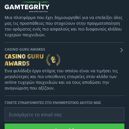
Μια πλατφόρμα που έχει δημιουργηθεί για να επιδείξει όλες
μας τις προσπάθειες που στοχεύουν στην πραγματοποίηση
του οράματος ενός πιο ασφαλούς και πιο διαφανούς κλάδου
τυχερών παιχνιδιών.
CASINO GURU AWARDS
Ένα φιλόδοξο έργο στόχος του οποίου είναι να τιμήσει τις
μεγαλύτερες και πιο υπεύθυνες εταιρείες στον κλάδο των
online τυχερών παιχνιδιών και να τους αποδώσει την
αναγνώριση που αξίζουν.
ΓΊΝΕΤΕ ΣΥΝΔΡΟΜΗΤΈΣ ΣΤΟ ΕΝΗΜΕΡΩΤΙΚΌ ΔΕΛΤΊΟ ΜΑΣ
Εισαγάγετε το email σας