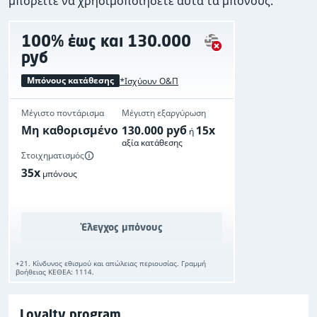
μπορείτε να χρησιμοποιήσετε αυτά τα μπόνους.
100% έως και 130.000
руб
Μπόνους κατάθεσης
*Ισχύουν Ο&Π
Μέγιστο ποντάρισμα
Μέγιστη εξαργύρωση
Μη καθορισμένο
130.000 руб
15x
ή
αξία κατάθεσης
Στοιχηματισμός
35x
μπόνους
Έλεγχος μπόνους
+21. Κίνδυνος εθισμού και απώλειας περιουσίας. Γραμμή
βοήθειας ΚΕΘΕΑ: 1114.
Loyalty program