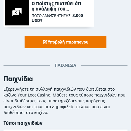
Ο παίκτης πιστεύει ότι
η ανάληψή του
καθυστέρησε.
3.000
ΠΟΣΟ ΑΜΦΙΣΒΗΤΗΣΗΣ:
USD₮
Υποβολή παράπονου
ΠΑΙΧΝΊΔΙΑ
Παιχνίδια
Εξερευνήστε τη συλλογή παιχνιδιών που διατίθεται στο
καζίνο Your Loot Casino. Μάθετε τους τύπους παιχνιδιών που
είναι διαθέσιμα, τους υποστηριζόμενους παρόχους
παιχνιδιών και τους πιο δημοφιλείς τίτλους που είναι
διαθέσιμοι στο καζίνο.
Τύποι παιχνιδιών