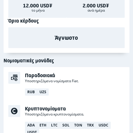
12.000 USD₮
2.000 USD₮
το μήνα
ανά ημέρα
Όρια κέρδους
Άγνωστο
Νομισματικές μονάδες
Παραδοσιακά
Υποστηριζόμενα νομίσματα Fiat.
RUB
UZS
Κρυπτονομίσματα
Υποστηριζόμενα κρυπτονομίσματα.
ADA
ETH
LTC
SOL
TON
TRX
USDC
USDT