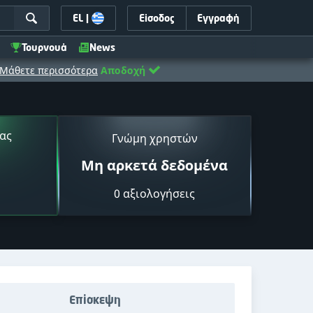
EL
|
Είσοδος
Εγγραφή
Τουρνουά
News
Μάθετε περισσότερα
Αποδοχή
ας
Γνώμη χρηστών
Μη αρκετά δεδομένα
0 αξιολογήσεις
Επίσκεψη