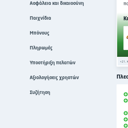
Ασφάλεια και δικαιοσύνη
πο
Παιχνίδια
Κ
Μπόνους
Πληρωμές
Υποστήριξη πελατών
+21. 
Πλεο
Αξιολογήσεις χρηστών
Συζήτηση