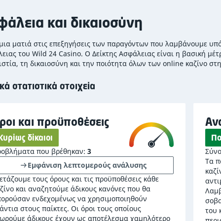
Προειδοποίηση:
Το Wild 24 Casino έχει συγκεκριμένες εν
φάλεια και δικαιοσύνη
τα Μπόνους που θεωρούμε ότι είναι
άδικοι για τους παί
και προϋποθέσεις μπορεί να σας δημιουργήσουν κάποιο 
 μια ματιά στις επεξηγήσεις των παραγόντων που λαμβάνουμε υπ
επωφεληθείτε από τα μπόνους ή τις προσφορές του καζίνο
ειας του Wild 24 Casino. Ο Δείκτης Ασφάλειας είναι η βασική μ
να βρείτε ένα άλλο καζίνο με δίκαιους κανόνες ή να δείξ
ιστία, τη δικαιοσύνη και την ποιότητα όλων των online καζίνο σ
όρους και προϋποθέσεις αυτού του καζίνο, αν αποφασίσετ
κά στατιστικά στοιχεία
άση όλες τις πληροφορίες που αναφέραμε σε αυτήν την 
ροι και προϋποθέσεις
Αν
 ότι το Wild 24 Casino είναι ένα πολύ καλό online καζίνο
χείριση και ότι θα έχετε μια απολαυστική εμπειρία αν απο
Κυρίως δίκαιοι
Πο
ροβλήματα που βρέθηκαν:
3
Σύν
Τα π
Εμφάνιση λεπτομερούς ανάλυσης
καζί
ετάζουμε τους όρους και τις προϋποθέσεις κάθε
αντι
ζίνο και αναζητούμε άδικους κανόνες που θα
Λαμβ
ορούσαν ενδεχομένως να χρησιμοποιηθούν
σοβα
άντια στους παίκτες. Οι όροι τους οποίους
του 
ωρούμε άδικους έχουν ως αποτέλεσμα χαμηλότερο
περι