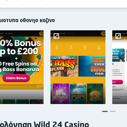
μιοτυπα οθονησ καζινο
ιολόγηση Wild 24 Casino