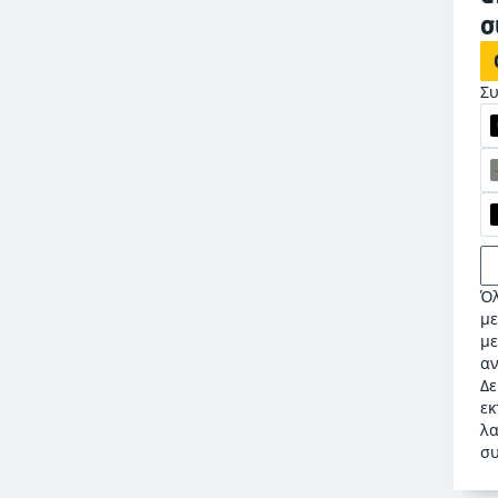
σ
Συ
Όλ
με
με
αν
Δε
εκ
λα
συ