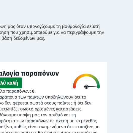
ότητες στους Όρους και Προϋποθέσεις για
κτες του καζίνο
. Οι συγκεκριμένοι όροι
πρόβλημα, αν αποφασίσετε να
όψη μας όταν υπολογίζουμε τη βαθμολογία Δείκτη
. Για αυτόν τον λόγο, σας συμβουλεύουμε
έτρηση που χρησιμοποιούμε για να περιγράψουμε την
ετε τουλάχιστον ιδιαίτερη προσοχή στους
τη βάση δεδομένων μας.
ε να παίξετε σε αυτό.
αξιολόγηση, μπορούμε συμπερασματικά να
αλογία παραπόνων
. Μπορείτε να περιμένετε ότι θα λάβετε καλή
φασίσετε να παίξετε σε αυτό.
λύ καλή
ολο παραπόνων:
0
αράπονα των παικτών υποδηλώνουν ότι το
νο δεν φέρεται σωστά στους παίκτες ή ότι δεν
μετωπίζει σωστά ορισμένες καταστάσεις.
άνουμε υπόψη μας τον αριθμό και τη
ρότητα των παραπόνων σε σχέση με το μέγεθος
καζίνο, καθώς είναι αναμενόμενο ότι τα καζίνο με
σσότερους παίκτες θα έχουν επίσης περισσότερα