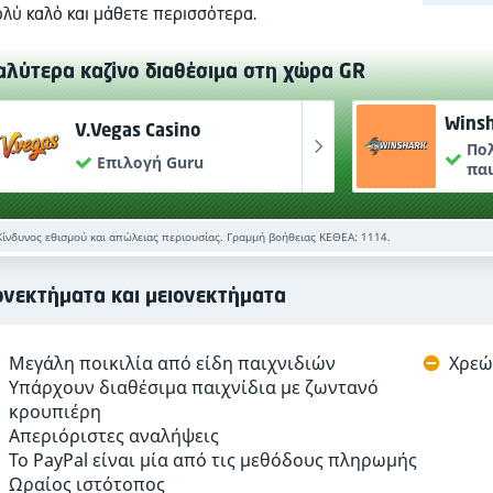
λύ καλό και μάθετε περισσότερα.
αλύτερα καζίνο διαθέσιμα στη χώρα GR
Winsh
V.Vegas Casino
Πο
Επιλογή Guru
πα
Κίνδυνος εθισμού και απώλειας περιουσίας. Γραμμή βοήθειας ΚΕΘΕΑ: 1114.
νεκτήματα και μειονεκτήματα
Μεγάλη ποικιλία από είδη παιχνιδιών
Χρεώ
Υπάρχουν διαθέσιμα παιχνίδια με ζωντανό
κρουπιέρη
Απεριόριστες αναλήψεις
Το PayPal είναι μία από τις μεθόδους πληρωμής
Ωραίος ιστότοπος