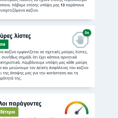
πονα. Λάβαμε επίσης υπόψη μας
13
παράπονα
συσχετιζόμενα καζίνο.
0x
ύρες λίστες
ne
να καζίνο εμφανίζεται σε σχετικές μαύρες λίστες,
ι συνήθως σημάδι ότι έχει κάποια αρνητικά
κτηριστικά. Λαμβάνουμε υπόψη μας κάθε μαύρη
α και μειώνουμε τον Δείκτη Ασφάλειας του καζίνο
ι της άποψης μας για την κατάσταση και τη
ρότητά της.
λοι παράγοντες
δέτεροι