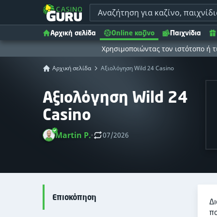
Αρχική σελίδα
Online καζίνο
Παιχνίδια
Χρησιμοποιώντας τον ιστότοπο ή τ
Αρχική σελίδα
Αξιολόγηση Wild 24 Casino
Αξιολόγηση Wild 24
Casino
Martin P.
07/2026
Επισκόπηση
Δι
πα