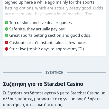
Signed up here a while ago mainly for the sports
betting options, which are actually pretty good. Odds
are decent and they cover a lot of matches. The
casino side is fine too, plenty of slots, but honestly,
Ton of slots and live dealer games
the verification process was a pain. Unlike pure
Safe site, they actually pay out
crypto sites, they made me go through full kyc before
Great sports betting section and good odds
my first withdrawal, which took almost two days to
Cashouts aren't instant, takes a few hours
get approved. Once that was done, payouts became
Strict kyc (took 2 days to approve my ID)
faster, but still takes a few hours, not instant. Also,
watch out for the bonus terms - the wagering
requirements on their welcome offer are pretty high,
so it’s tough to actually clear it. Overall it's a safe site
and they do pay out, just be ready to send your ID
ΣΥΖΉΤΗΣΗ
and don't expect lightning-fast cashouts
Συζήτηση για το Starzbet Casino
Συζητήστε οτιδήποτε σχετικό με το Starzbet Casino με
άλλους παίκτες, μοιραστείτε τη γνώμη σας ή λάβετε
απαντήσεις στις ερωτήσεις σας.