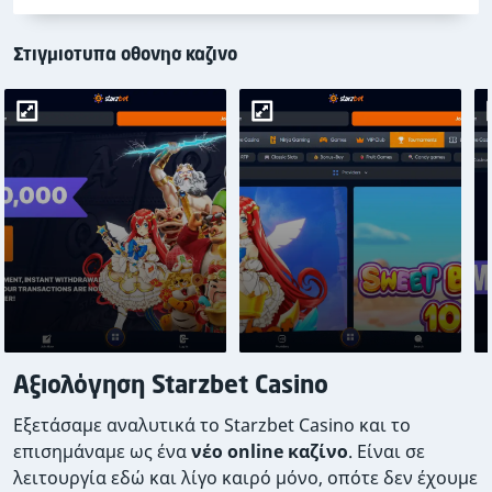
Στιγμιοτυπα οθονησ καζινο
Αξιολόγηση Starzbet Casino
Εξετάσαμε αναλυτικά το Starzbet Casino και το
επισημάναμε ως ένα
νέο online καζίνο
. Είναι σε
λειτουργία εδώ και λίγο καιρό μόνο, οπότε δεν έχουμε