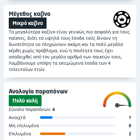
Μέγεθος καζίνο
Μικρό καζίνο
Τα μεγαλύτερα καζίνο είναι γενικώς πιο ασφαλή για τους
παίκτες, διότι τα υψηλά τους έσοδα τούς δίνουν τη
δυνατότητα να πληρώνουν ακόμη και τα πολύ μεγάλα
κέρδη χωρίς πρόβλημα, ενώ η ποιότητα τους έχει
αποδειχθεί από τον μεγάλο αριθμό των παικτών τους.
Λαμβάνουμε υπόψη τα εκτιμώμενα έσοδα των 4
τελευταίων ετών.
Αναλογία παραπόνων
Πολύ καλή
Σύνολο παραπόνων:
6
Ανοιχτά
1
Μη επιλυμένα
0
Επιλυμένα
2