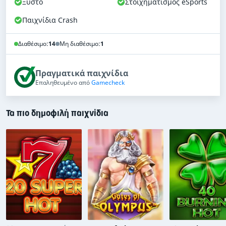
Ξυστό
Στοιχηματισμός eSports
Παιχνίδια Crash
Διαθέσιμο:
14
Μη διαθέσιμο:
1
Πραγματικά παιχνίδια
Επαληθευμένο από
Gamecheck
Τα πιο δημοφιλή παιχνίδια