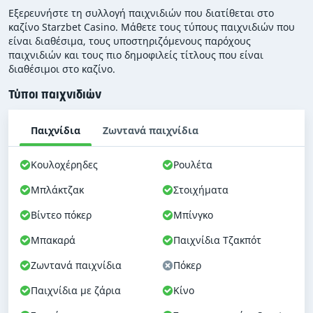
Εξερευνήστε τη συλλογή παιχνιδιών που διατίθεται στο
καζίνο Starzbet Casino. Μάθετε τους τύπους παιχνιδιών που
είναι διαθέσιμα, τους υποστηριζόμενους παρόχους
παιχνιδιών και τους πιο δημοφιλείς τίτλους που είναι
διαθέσιμοι στο καζίνο.
Τύποι παιχνιδιών
Παιχνίδια
Ζωντανά παιχνίδια
Κουλοχέρηδες
Ρουλέτα
Μπλάκτζακ
Στοιχήματα
Βίντεο πόκερ
Μπίνγκο
Μπακαρά
Παιχνίδια Τζακπότ
Ζωντανά παιχνίδια
Πόκερ
Παιχνίδια με ζάρια
Κίνο