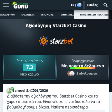
EL
|
Είσοδος
ΔΙΚΑΙΟΣΎΝΗ
ΠΑΙΧΝΊΔΙΑ
ΜΠΌΝΟΥΣ
ΠΛΗΡΩΜΈΣ
ΥΠΟΣΤΉΡΙΞΗ ΠΕΛΑΤΏΝ
Αξιολόγηση Starzbet Casino
Δείκτης ασφάλειας
Γνώμη χρηστών
Μη αρκετά δεδομένα
7.3
2 αξιολογήσεις
Νέο καζίνο
Samuel S.
06/2026
Διαβάστε την αξιολόγηση του Starzbet Casino και τα
χαρακτηριστικά του. Είναι νέο και είναι δύσκολο να το
βαθμολογήσουμε δίκαια. Μάθετε περισσότερα.