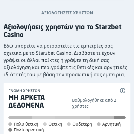
ΑΞΙΟΛΟΓΉΣΕΙΣ ΧΡΗΣΤΏΝ
Αξιολογήσεις χρηστών για το Starzbet
Casino
Εδώ μπορείτε να μοιραστείτε τις εμπειρίες σας
σχετικά με το Starzbet Casino. Διαβάστε τι έχουν
γράψει οι άλλοι παίκτες ή γράψτε τη δική σας
αξιολόγηση και περιγράψτε τις θετικές και αρνητικές
ιδιότητές του με βάση την προσωπική σας εμπειρία.
ΓΝΏΜΗ ΧΡΗΣΤΏΝ:
ΜΗ ΑΡΚΕΤΆ
Βαθμολογήθηκε από 2
ΔΕΔΟΜΈΝΑ
χρήστες
Πολύ θετική
Θετική
Ουδέτερη
Αρνητική
Πολύ αρνητική