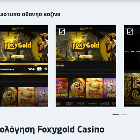
μιοτυπα οθονησ καζινο
ιολόγηση Foxygold Casino