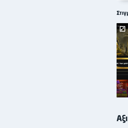
Στιγ
Αξ