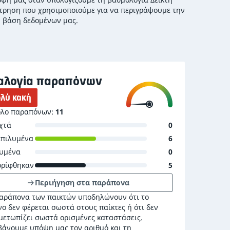
ενότητες στους Όρους και Προϋποθέσεις
μέτρηση που χρησιμοποιούμε για να περιγράψουμε την
παίκτες του καζίνο
. Οι συγκεκριμένοι
τη βάση δεδομένων μας.
ποιο πρόβλημα, αν αποφασίσετε να
. Για αυτόν τον λόγο, σας συμβουλεύουμε
ετε τουλάχιστον ιδιαίτερη προσοχή στους
ε να παίξετε σε αυτό.
αλογία παραπόνων
λύ κακή
ολο παραπόνων:
11
όριο καθαρού κέρδους 5.000 €.
Αυτό
χτά
0
αι μεγαλύτερο από 5.000 € σε μία ημέρα,
επιλυμένα
6
άμεσα στο σύνολο των κερδών σας και των
υμένα
0
, δεν θα πάρετε τα χρήματα πάνω απ’
ρρίφθηκαν
5
ς είναι εξαιρετικά άδικο για τους
Περιήγηση στα παράπονα
 από εμάς για όλα τα καζίνο που
 αν το όριο κέρδους επιβάλλεται από
αράπονα των παικτών υποδηλώνουν ότι το
νο δεν φέρεται σωστά στους παίκτες ή ότι δεν
ιστικές αρχές.
μετωπίζει σωστά ορισμένες καταστάσεις.
άνουμε υπόψη μας τον αριθμό και τη