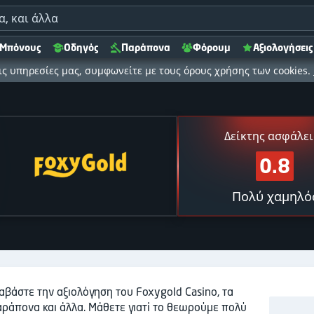
Μπόνους
Οδηγός
Παράπονα
Φόρουμ
Αξιολογήσεις
ις υπηρεσίες μας, συμφωνείτε με τους όρους χρήσης των cookies.
Δείκτης ασφάλει
0.8
Πολύ χαμηλό
αβάστε την αξιολόγηση του Foxygold Casino, τα
ράπονα και άλλα. Μάθετε γιατί το θεωρούμε πολύ