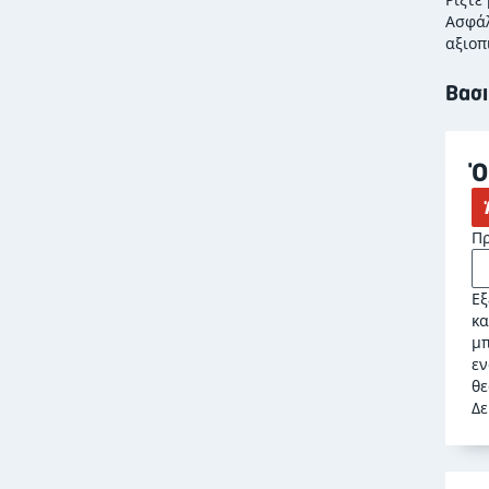
Ασφάλ
αξιοπ
Βασι
Ό
Π
Εξ
κα
μπ
εν
θε
Δε