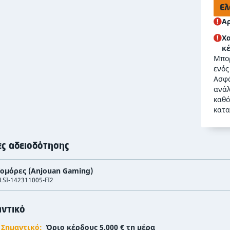
Ελ
Α
Χα
κέ
Μπορ
ενός
Ασφά
ανάλ
καθό
κατα
ς αδειοδότησης
ομόρες (Anjouan Gaming)
LSI-142311005-FI2
ντικό
Σημαντικό:
Όριο κέρδους 5.000 € τη μέρα