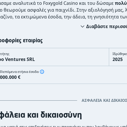
άσαμε αναλυτικά το Foxygold Casino και του δώσαμε
πολύ
το θεωρούμε ασφαλές για παιχνίδι. Στην αξιολόγησή μας
καζίνο, τα εκτιμώμενα έσοδα, την άδεια, τη γνησιότητα τ
τών, το πόσο δίκαιοι είναι οι όροι και οι προϋποθέσεις, 
Διαβάστε περισσ
υς παράγοντες. Διαβάστε την πλήρη αξιολόγησή μας παρακ
το καζίνο.
οφορίες εταιρίας
ωνα με τις έρευνες και τους υπολογισμούς μας, το Foxygol
κτήτης
Ιδρύθηκε
 αφορά τα συνολικά έσοδα. Τα έσοδα ενός καζίνο είναι έ
oo Ventures SRL
2025
λύτερα καζίνο δεν έχουν συνήθως πρόβλημα να πληρώνουν
χομένως να μην μπορούν να σας πληρώσουν αν καταφέρετε
λεπόμενα ετήσια έσοδα
.000.000 €
 τη στιγμή, έχουμε
6 παράπονα για αυτό το καζίνο
στη βά
πόνων, δώσαμε σε αυτό το καζίνο
73.363 αρνητικούς πό
σσότερες πληροφορίες σχετικά με όλα τα παράπονα και τ
ΑΣΦΆΛΕΙΑ ΚΑΙ ΔΙΚΑΙΟ
ξήγηση του Δείκτη ασφάλειας» αυτής της αξιολόγησης.
φάλεια και δικαιοσύνη
 μια ματιά στις επεξηγήσεις των παραγόντων που λαμβάνουμε υπ