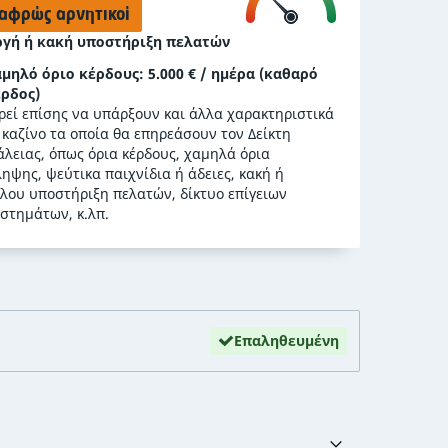
αφρώς αρνητικοί
ργή ή κακή υποστήριξη πελατών
μηλό όριο κέρδους: 5.000 € / ημέρα (καθαρό
ρδος)
εί επίσης να υπάρξουν και άλλα χαρακτηριστικά
 καζίνο τα οποία θα επηρεάσουν τον Δείκτη
λειας, όπως όρια κέρδους, χαμηλά όρια
ηψης, ψεύτικα παιχνίδια ή άδειες, κακή ή
λου υποστήριξη πελατών, δίκτυο επίγειων
στημάτων, κ.λπ.
Επαληθευμένη