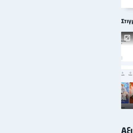
Στιγ
Αξ