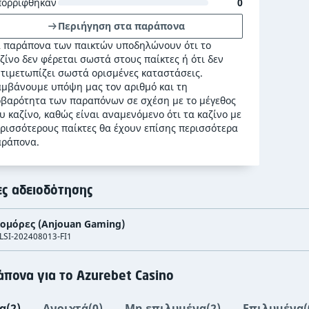
πορρίφθηκαν
0
Περιήγηση στα παράπονα
 παράπονα των παικτών υποδηλώνουν ότι το
ζίνο δεν φέρεται σωστά στους παίκτες ή ότι δεν
τιμετωπίζει σωστά ορισμένες καταστάσεις.
μβάνουμε υπόψη μας τον αριθμό και τη
βαρότητα των παραπόνων σε σχέση με το μέγεθος
υ καζίνο, καθώς είναι αναμενόμενο ότι τα καζίνο με
ρισσότερους παίκτες θα έχουν επίσης περισσότερα
αράπονα.
ς αδειοδότησης
ομόρες (Anjouan Gaming)
LSI-202408013-FI1
πονα για το Azurebet Casino
α
(2)
Ανοιχτά
(0)
Μη επιλυμένα
(2)
Επιλυμένα
(