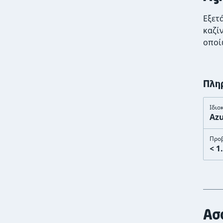
Εξετ
καζί
οποί
των 
εξυπ
καθώ
Πληρ
σχετι
Ιδιο
Σύμφ
Azu
όσον
μεγα
Προβ
< 1
ενδε
Αυτή
παρα
περι
«Επε
Ασ