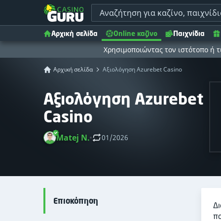
Αρχική σελίδα
Online καζίνο
Παιχνίδια
Χρησιμοποιώντας τον ιστότοπο ή τ
Αρχική σελίδα
Αξιολόγηση Azurebet Casino
Αξιολόγηση Azurebet
Casino
Matej N.
01/2026
Επισκόπηση
Δι
πα