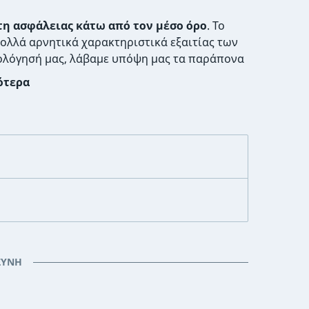
τη ασφάλειας κάτω από τον μέσο όρο
. Το
πολλά αρνητικά χαρακτηριστικά εξαιτίας των
ξιολόγησή μας, λάβαμε υπόψη μας τα παράπονα
γνησιότητα των παιχνιδιών, την ποιότητα της
ότερα
προϋποθέσεις, τα όρια ανάληψης και κέρδους,
ή μας παρακάτω, για να μάθετε περισσότερα
et Casino είναι ένα
μικρότερο online καζίνο
νας σημαντικός παράγοντας, καθώς τα
 τα μεγάλα κέρδη, ενώ τα μικρότερα καζίνο
 να κερδίσετε ένα μεγάλο ποσό.
ση δεδομένων μας. Εξαιτίας αυτών των
ους
συνολικά. Μπορείτε να βρείτε
ΣΎΝΗ
ους αρνητικούς πόντους στο τμήμα