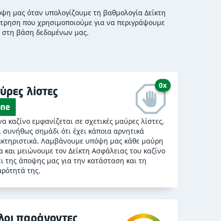
υμε αξιολογήσει ως αργή ή ως κακής
όψη μας όταν υπολογίζουμε τη βαθμολογία Δείκτη
οι εξυπηρέτησης πελατών για να σας
μέτρηση που χρησιμοποιούμε για να περιγράψουμε
νο στη βάση δεδομένων μας.
ις τους δεν είναι τόσο βοηθητικές όσο θα
η ασφαλείας κάτω από τον μέσο όρο. Αυτό
ορισμένα αρνητικά χαρακτηριστικά εξαιτίας των
0x
ύρες λίστες
νο για παιχνίδι.
ne
να καζίνο εμφανίζεται σε σχετικές μαύρες λίστες,
ι συνήθως σημάδι ότι έχει κάποια αρνητικά
κτηριστικά. Λαμβάνουμε υπόψη μας κάθε μαύρη
α και μειώνουμε τον Δείκτη Ασφάλειας του καζίνο
ι της άποψης μας για την κατάσταση και τη
ρότητά της.
λοι παράγοντες