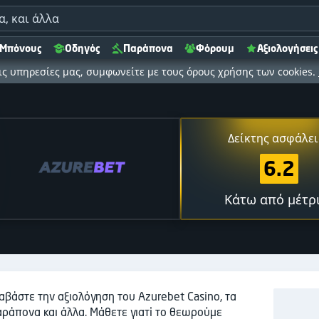
Μπόνους
Οδηγός
Παράπονα
Φόρουμ
Αξιολογήσεις
ις υπηρεσίες μας, συμφωνείτε με τους όρους χρήσης των cookies.
Δείκτης ασφάλει
6.2
Κάτω από μέτρ
αβάστε την αξιολόγηση του Azurebet Casino, τα
ράπονα και άλλα. Μάθετε γιατί το θεωρούμε