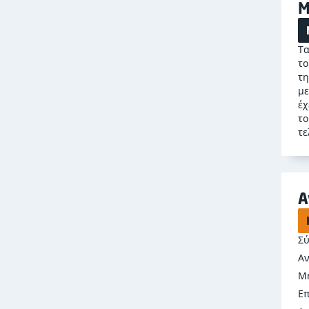
Μ
Τα
το
τη
με
έχ
το
τε
Α
Σ
Αν
Μ
Επ