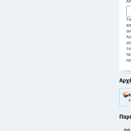
Α
Τα
κα
αν
Λα
σο
το
πε
π
Αρχέ
Κ
A
Παρά
Όλ