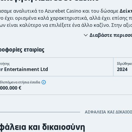
άσαμε αναλυτικά το Azurebet Casino και του δώσαμε
Δείκ
νο έχει ορισμένα καλά χαρακτηριστικά, αλλά έχει επίσης 
ων είναι καλύτερο να επιλέξετε ένα άλλο καζίνο. Στην α
παικτών του καζίνο, τα εκτιμώμενα έσοδα, την άδεια, τη 
Διαβάστε περισσ
ηρέτησης πελατών, το πόσο δίκαιοι είναι οι όροι και οι 
ς και άλλους παράγοντες. Διαβάστε την πλήρη αξιολόγησ
οφορίες εταιρίας
κά με αυτό το καζίνο.
κτήτης
Ιδρύθηκε
ωνα με τις έρευνες και τους υπολογισμούς μας, το Azureb
r Entertainment Ltd
2024
 αφορά τα συνολικά έσοδα. Τα έσοδα ενός καζίνο είναι έ
λύτερα καζίνο δεν έχουν συνήθως πρόβλημα να πληρώνουν
λεπόμενα ετήσια έσοδα
.000.000 €
χομένως να μην μπορούν να σας πληρώσουν αν καταφέρετε
 τη στιγμή, έχουμε
2 παράπονα για αυτό το καζίνο
στη βά
πόνων, δώσαμε σε αυτό το καζίνο
380 αρνητικούς πόντ
ΑΣΦΆΛΕΙΑ ΚΑΙ ΔΙΚΑΙΟ
σσότερες πληροφορίες σχετικά με όλα τα παράπονα και τ
ξήγηση του Δείκτη ασφάλειας» αυτής της αξιολόγησης.
φάλεια και δικαιοσύνη