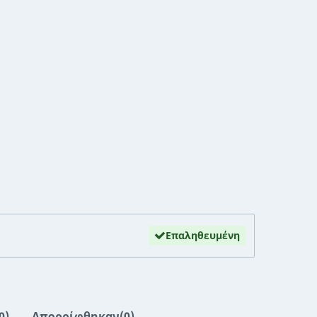
Επαληθευμένη
0)
Απορρίφθηκαν
(0)