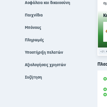
Ασφάλεια και δικαιοσύνη
αμ
Παιχνίδια
Κ
Μπόνους
Πληρωμές
Υποστήριξη πελατών
+21. 
Πλεο
Αξιολογήσεις χρηστών
Συζήτηση