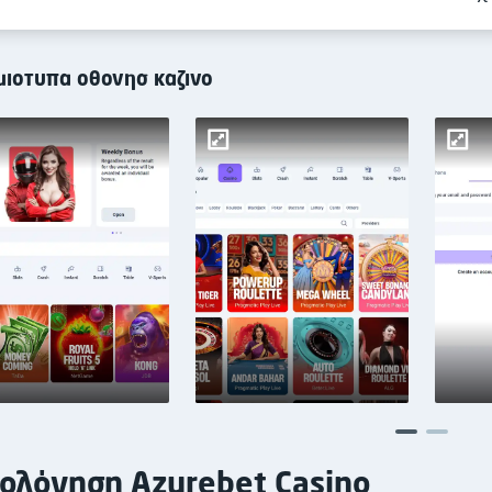
μιοτυπα οθονησ καζινο
ιολόγηση Azurebet Casino