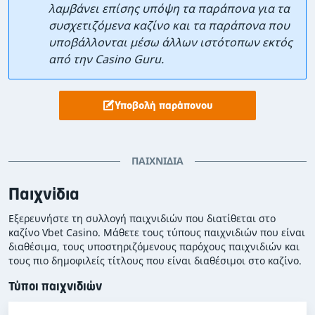
λαμβάνει επίσης υπόψη τα παράπονα για τα
συσχετιζόμενα καζίνο και τα παράπονα που
υποβάλλονται μέσω άλλων ιστότοπων εκτός
από την Casino Guru.
Υποβολή παράπονου
ΠΑΙΧΝΊΔΙΑ
Παιχνίδια
Εξερευνήστε τη συλλογή παιχνιδιών που διατίθεται στο
καζίνο Vbet Casino. Μάθετε τους τύπους παιχνιδιών που είναι
διαθέσιμα, τους υποστηριζόμενους παρόχους παιχνιδιών και
τους πιο δημοφιλείς τίτλους που είναι διαθέσιμοι στο καζίνο.
Τύποι παιχνιδιών