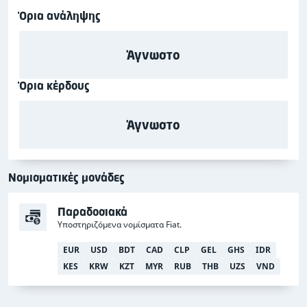
Όρια ανάληψης
Άγνωστο
Όρια κέρδους
Άγνωστο
Νομισματικές μονάδες
Παραδοσιακά
Υποστηριζόμενα νομίσματα Fiat.
EUR
USD
BDT
CAD
CLP
GEL
GHS
IDR
KES
KRW
KZT
MYR
RUB
THB
UZS
VND