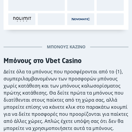
ΜΠΌΝΟΥΣ ΚΑΖΊΝΟ
Μπόνους στο Vbet Casino
Δείτε όλα τα μπόνους που προσφέρονται από το {1},
συμπεριλαμβανομένων των προσφορών μπόνους
χωρίς κατάθεση και των μπόνους καλωσορίσματος
πρώτης κατάθεσης. Θα δείτε πρώτα τα μπόνους που
διατίθενται στους παίκτες από τη χώρα σας, αλλά
μπορείτε επίσης να κάνετε κλικ στο παρακάτω κουμπί
για να δείτε προσφορές που προορίζονται για παίκτες
από άλλες χώρες. Απλώς έχετε υπόψη σας ότι δεν θα
μπορείτε να χρησιμοποιήσετε αυτά τα μπόνους.