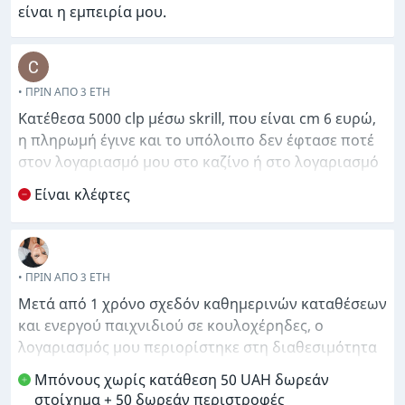
είναι η εμπειρία μου.
• ΠΡΙΝ ΑΠΌ 3 ΈΤΗ
Κατέθεσα 5000 clp μέσω skrill, που είναι cm 6 ευρώ,
η πληρωμή έγινε και το υπόλοιπο δεν έφτασε ποτέ
στον λογαριασμό μου στο καζίνο ή στο λογαριασμό
μου στο skrill, είναι κλέφτες, το chat μου λέει ότι
Είναι κλέφτες
μπορεί να πάρει μέρες για να επιστρέψει ... είναι ένα
online καζίνο όχι μια τράπεζα ή ένα ίδρυμα δεν τους
έδωσε χρήματα και έκλεισα τον λογαριασμό μην
παίξετε εδώ ή στο boocasino είναι εγκληματίες πίσω
• ΠΡΙΝ ΑΠΌ 3 ΈΤΗ
από αυτές τις προσόψεις του καζίνο κλέφτες
Μετά από 1 χρόνο σχεδόν καθημερινών καταθέσεων
και ενεργού παιχνιδιού σε κουλοχέρηδες, ο
λογαριασμός μου περιορίστηκε στη διαθεσιμότητα
όλων των μπόνους, χωρίς να εξηγήσω τον λόγο, ο
Μπόνους χωρίς κατάθεση 50 UAH δωρεάν
οποίος δεν υπάρχει για λάθος μου σίγουρα. Άφηνα
στοίχημα + 50 δωρεάν περιστροφές