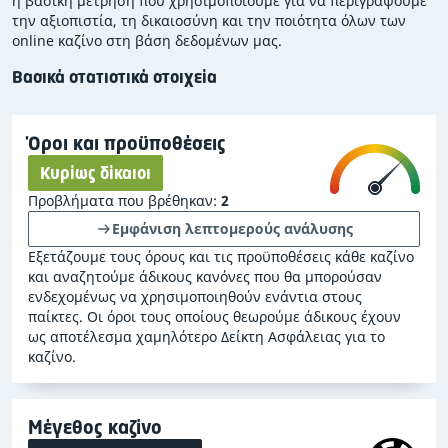
η βασική μέτρηση που χρησιμοποιούμε για να περιγράψουμε
μπορούν να σας πληρώσουν αν καταφέρετε να
την αξιοπιστία, τη δικαιοσύνη και την ποιότητα όλων των
online καζίνο στη βάση δεδομένων μας.
κερδίσετε ένα μεγάλο ποσό.
Βασικά στατιστικά στοιχεία
Αυτή τη στιγμή, έχουμε
29 άμεσα παράπονα για το
συγκεκριμένο καζίνο
στη βάση δεδομένων μας,
καθώς και
2 παράπονα για κάποια άλλα
Όροι και προϋποθέσεις
συσχετιζόμενα καζίνο
. Εξαιτίας αυτών των
Κυρίως δίκαιοι
παραπόνων, δώσαμε σε αυτό το καζίνο
16.690
Προβλήματα που βρέθηκαν:
2
αρνητικούς πόντους συνολικά
, από τους οποίους οι
127
αφορούν συσχετιζόμενα καζίνο. Μπορείτε να
Εμφάνιση λεπτομερούς ανάλυσης
βρείτε περισσότερες πληροφορίες σχετικά με όλα τα
Εξετάζουμε τους όρους και τις προϋποθέσεις κάθε καζίνο
παράπονα και τους αρνητικούς πόντους στο τμήμα
και αναζητούμε άδικους κανόνες που θα μπορούσαν
ενδεχομένως να χρησιμοποιηθούν ενάντια στους
«Επεξήγηση του Δείκτη ασφάλειας» αυτής της
παίκτες. Οι όροι τους οποίους θεωρούμε άδικους έχουν
αξιολόγησης.
ως αποτέλεσμα χαμηλότερο Δείκτη Ασφάλειας για το
καζίνο.
Προειδοποίηση:
Το Vbet Casino έχει
συγκεκριμένες ενότητες στους Όρους και
Μέγεθος καζίνο
Προϋποθέσεις για τα Μπόνους που θεωρούμε ότι