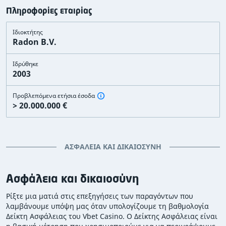
αξιολόγησή μας, λάβαμε υπόψη μας τα παράπονα των
Πληροφορίες εταιρίας
παικτών του καζίνο, τα εκτιμώμενα έσοδα, την άδεια,
Ιδιοκτήτης
τη γνησιότητα των παιχνιδιών, την ποιότητα της
Radon B.V.
εξυπηρέτησης πελατών, το πόσο δίκαιοι είναι οι όροι
και οι προϋποθέσεις, τα όρια ανάληψης και κέρδους,
Ιδρύθηκε
καθώς και άλλους παράγοντες. Καθώς το Vbet Casino
2003
σχετίζεται και με άλλα online καζίνο
, τα οποία
παρατίθενται παρακάτω, η αξιολόγησή του
Προβλεπόμενα ετήσια έσοδα
> 20.000.000 €
επηρεάζεται από αυτά. Διαβάστε την πλήρη
αξιολόγησή μας παρακάτω, για να μάθετε
περισσότερα σχετικά με αυτό το καζίνο.
ΑΣΦΆΛΕΙΑ ΚΑΙ ΔΙΚΑΙΟΣΎΝΗ
Σύμφωνα με τις έρευνες και τους υπολογισμούς μας,
το Vbet Casino είναι ένα
από τα μεγαλύτερα online
καζίνο
με πολύ μεγάλα έσοδα και πολύ μεγάλο αριθμό
Ασφάλεια και δικαιοσύνη
παικτών. Τα έσοδα ενός καζίνο είναι ένας σημαντικός
Ρίξτε μια ματιά στις επεξηγήσεις των παραγόντων που
παράγοντας, καθώς τα μεγαλύτερα καζίνο δεν έχουν
λαμβάνουμε υπόψη μας όταν υπολογίζουμε τη βαθμολογία
συνήθως πρόβλημα να πληρώνουν τα μεγάλα κέρδη,
Δείκτη Ασφάλειας του Vbet Casino. Ο Δείκτης Ασφάλειας είναι
ενώ τα μικρότερα καζίνο ενδεχομένως να μην