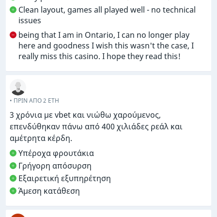
them - making interacting with this casino truly an
Clean layout, games all played well - no technical
awesome experience! The agents were SOOO good
issues
here - guys, I cannot stress this enough - it almost felt
being that I am in Ontario, I can no longer play
like they were family after a few months of having the
here and goodness I wish this wasn't the case, I
pleasure of playing here. There has not yet been
really miss this casino. I hope they read this!
another casino that can compare to this one for me, I
loved everything about this place: even the
deposits/withdrawals were above standard - the
bonus spins, you name it this casino was surely a
• ΠΡΙΝ ΑΠΌ 2 ΈΤΗ
ROCK star in my opinion - it has been awhile since I
3 χρόνια με vbet και νιώθω χαρούμενος,
could play here, and they really should know of their
επενδύθηκαν πάνω από 400 χιλιάδες ρεάλ και
excellence so I am posting this review despite not
αμέτρητα κέρδη.
having been on that site in a long time. Now that says
Υπέροχα φρουτάκια
something, doesn't it?
Γρήγορη απόσυρση
Εξαιρετική εξυπηρέτηση
Άμεση κατάθεση