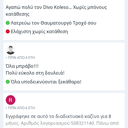
Popok για σχεδόν 4000 UAH - δεν ζητήθηκε
Αγαπώ πολύ τον Divo Koleso... Χωρίς μπόνους
επιβεβαίωση των καρτών, η ανάληψη
κατάθεσης
ολοκληρώθηκε αμέσως."
Λατρεύω τον Θαυματουργό Τροχό σου
Ελάχιστη χωρίς κατάθεση
• ΠΡΙΝ ΑΠΌ 4 ΈΤΗ
Όλα μπράβο!!!
Πολύ εύκολο στη δουλειά!
Όλα υποδεικνύονται ξεκάθαρα!
• ΠΡΙΝ ΑΠΌ 4 ΈΤΗ
Εγγράφηκε σε αυτό το διαδικτυακό καζίνο για 8
μήνες. Αριθμός λογαριασμού 508321140. Πάνω από