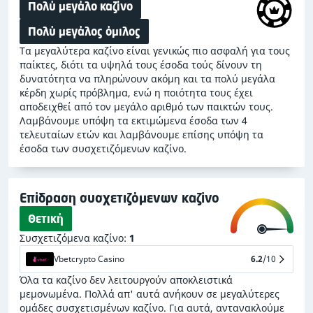
είναι
άδικοι για τους παίκτες του καζίνο
. Οι
Πολύ μεγάλο καζίνο
συγκεκριμένοι όροι και προϋποθέσεις μπορεί να
Πολύ μεγάλος όμιλος
σας δημιουργήσουν κάποιο πρόβλημα, αν
Τα μεγαλύτερα καζίνο είναι γενικώς πιο ασφαλή για τους
αποφασίσετε να επωφεληθείτε από τα μπόνους ή
παίκτες, διότι τα υψηλά τους έσοδα τούς δίνουν τη
τις προσφορές του καζίνο. Για αυτόν τον λόγο,
δυνατότητα να πληρώνουν ακόμη και τα πολύ μεγάλα
σας συμβουλεύουμε να βρείτε ένα άλλο καζίνο με
κέρδη χωρίς πρόβλημα, ενώ η ποιότητα τους έχει
δίκαιους κανόνες ή να δείξετε τουλάχιστον
αποδειχθεί από τον μεγάλο αριθμό των παικτών τους.
Λαμβάνουμε υπόψη τα εκτιμώμενα έσοδα των 4
ιδιαίτερη προσοχή στους όρους και
τελευταίων ετών και λαμβάνουμε επίσης υπόψη τα
προϋποθέσεις αυτού του καζίνο, αν αποφασίσετε
έσοδα των συσχετιζόμενων καζίνο.
να παίξετε σε αυτό.
Όπως προαναφέραμε, έχουμε δώσει στο Vbet Casino
Επίδραση συσχετιζόμενων καζίνο
Δείκτη ασφαλείας κάτω από τον μέσο όρο. Αυτό
Θετική
σημαίνει ότι αν και δεν είναι ένα εντελώς κακό καζίνο,
Συσχετιζόμενα καζίνο:
1
έχει ορισμένα αρνητικά χαρακτηριστικά εξαιτίας των
Vbetcrypto Casino
6.2
/10
οποίων σάς συμβουλεύουμε να βρείτε ένα καλύτερο
online καζίνο για παιχνίδι.
Όλα τα καζίνο δεν λειτουργούν αποκλειστικά
μεμονωμένα. Πολλά απ' αυτά ανήκουν σε μεγαλύτερες
ομάδες συσχετισμένων καζίνο. Για αυτά, αντανακλούμε