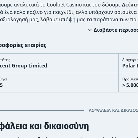
άσαμε αναλυτικά το Coolbet Casino και του δώσαμε
Δείκτ
κά ένα καλό καζίνο για παιχνίδι, αλλά υπάρχουν ορισμένα
 αξιολόγησή μας, λάβαμε υπόψη μας τα παράπονα των παικ
α, τη γνησιότητα των παιχνιδιών, την ποιότητα της εξυπη
Διαβάστε περισσ
 και οι προϋποθέσεις, τα όρια ανάληψης και κέρδους, καθ
η αξιολόγησή μας παρακάτω, για να μάθετε περισσότερα σ
οφορίες εταιρίας
ωνα με τις έρευνες και τους υπολογισμούς μας, το Coolbet
κτήτης
Διαχειρι
ά συνολικά έσοδα και μεγάλο αριθμό παικτών. Τα έσοδα ε
cent Group Limited
Polar 
γοντας, καθώς τα μεγαλύτερα καζίνο δεν έχουν συνήθως
τα μικρότερα καζίνο ενδεχομένως να μην μπορούν να σας
θηκε
Προβλεπ
5
> 5.00
λο ποσό.
 τη στιγμή, έχουμε
11 παράπονα για αυτό το καζίνο
στη β
πόνων, δώσαμε σε αυτό το καζίνο
6.252 αρνητικούς πόν
ΑΣΦΆΛΕΙΑ ΚΑΙ ΔΙΚΑΙΟ
σσότερες πληροφορίες σχετικά με όλα τα παράπονα και τ
ξήγηση του Δείκτη ασφάλειας» αυτής της αξιολόγησης.
φάλεια και δικαιοσύνη