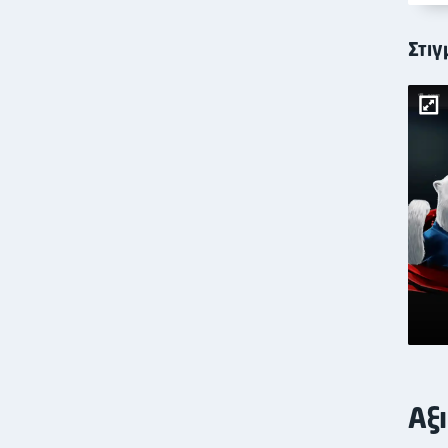
Στιγ
Αξ