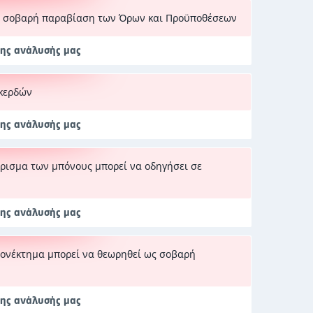
ως σοβαρή παραβίαση των Όρων και Προϋποθέσεων
της ανάλυσής μας
 κερδών
της ανάλυσής μας
ρισμα των μπόνους μπορεί να οδηγήσει σε
της ανάλυσής μας
εονέκτημα μπορεί να θεωρηθεί ως σοβαρή
της ανάλυσής μας