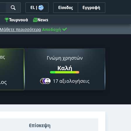
EL
|
Είσοδος
Εγγραφή
Τουρνουά
News
Μάθετε περισσότερα
Αποδοχή
ας
Γνώμη χρηστών
Καλή
17 αξιολογήσεις
ιος
Επίσκεψη