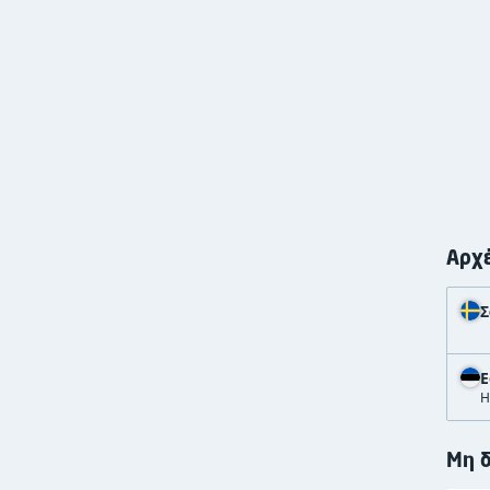
Αρχέ
Σ
Ε
H
Μη δ