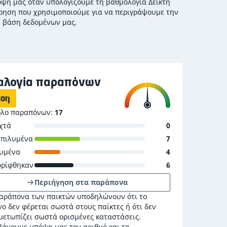
όψη μας όταν υπολογίζουμε τη βαθμολογία Δείκτη
έτρηση που χρησιμοποιούμε για να περιγράψουμε την
νότητες στους Όρους και Προϋποθέσεις για
τη βάση δεδομένων μας.
κτες του καζίνο
. Οι συγκεκριμένοι όροι
πρόβλημα, αν αποφασίσετε να
. Για αυτόν τον λόγο, σας συμβουλεύουμε
ετε τουλάχιστον ιδιαίτερη προσοχή στους
ε να παίξετε σε αυτό.
αλογία παραπόνων
ση
ολο παραπόνων:
17
ρο. Του δώσαμε αυτή τη βαθμολογία, διότι
χτά
0
ι κάτι που μας εμποδίζει να του δώσουμε
επιλυμένα
7
μια γενικότερα καλή εμπειρία παιχνιδιού σε
υμένα
4
ρρίφθηκαν
6
Περιήγηση στα παράπονα
αράπονα των παικτών υποδηλώνουν ότι το
νο δεν φέρεται σωστά στους παίκτες ή ότι δεν
μετωπίζει σωστά ορισμένες καταστάσεις.
άνουμε υπόψη μας τον αριθμό και τη