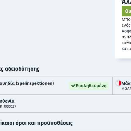
Άλ
Ου
Μπορ
ενός
Ασφά
ανάλ
καθό
κατα
ς αδειοδότησης
ουηδία (Spelinspektionen)
Μάλτ
Επαληθευμένη
MGA/
σθονία
KT000027
ίκαιοι όροι και προϋποθέσεις