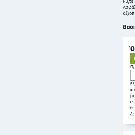
Ρίξτε
Ασφάλ
αξιοπ
Βασι
Ό
Π
Το C
πιστ
Εξ
καλύ
κα
αυτό 
μπ
εν
θε
Δε