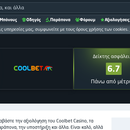
Μπόνους
Οδηγός
Παράπονα
Φόρουμ
Αξιολογήσεις
ις υπηρεσίες μας, συμφωνείτε με τους όρους χρήσης των cookies.
Δείκτης ασφάλει
6.7
Πάνω από μέτρ
αβάστε την αξιολόγηση του Coolbet Casino, τα
ράπονα, την υποστήριξη και άλλα. Είναι καλό, αλλά