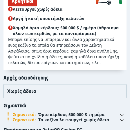
Αρνητικοί
Λειτουργεί χωρίς άδεια
Αργή ή κακή υποστήριξη πελατών
Χαμηλό όριο κέρδους: 500.000 $ / ημέρα (άθροισμα
όλων των κερδών, με τα πονταρίσματα)
Μπορεί επίσης να υπάρξουν και άλλα χαρακτηριστικά
ενός καζίνο τα οποία θα επηρεάσουν τον Δείκτη
Ασφάλειας, όπως όρια κέρδους, χαμηλά όρια ανάληψης,
ψεύτικα παιχνίδια ή άδειες, κακή ή καθόλου υποστήριξη
πελατών, δίκτυο επίγειων καταστημάτων, κ.λπ.
Αρχές αδειοδότησης
Χωρίς άδεια
Σημαντικό
Σημαντικό:
Όριο κέρδους 500.000 $ τη μέρα
Σημαντικό:
Το καζίνο λειτουργεί χωρίς άδεια