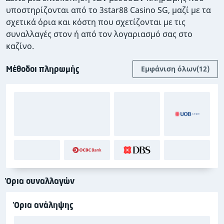
υποστηρίζονται από το 3star88 Casino SG, μαζί με τα
σχετικά όρια και κόστη που σχετίζονται με τις
συναλλαγές στον ή από τον λογαριασμό σας στο
καζίνο.
Μέθοδοι πληρωμής
Εμφάνιση όλων
(12)
Όρια συναλλαγών
Όρια ανάληψης