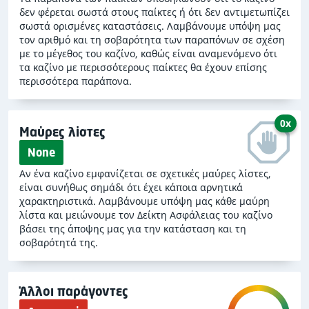
εξαιτίας των οποίων σάς συμβουλεύουμε να βρείτε
δεν φέρεται σωστά στους παίκτες ή ότι δεν αντιμετωπίζει
ένα καλύτερο online καζίνο για παιχνίδι.
σωστά ορισμένες καταστάσεις. Λαμβάνουμε υπόψη μας
τον αριθμό και τη σοβαρότητα των παραπόνων σε σχέση
με το μέγεθος του καζίνο, καθώς είναι αναμενόμενο ότι
τα καζίνο με περισσότερους παίκτες θα έχουν επίσης
περισσότερα παράπονα.
0x
Μαύρες λίστες
None
Αν ένα καζίνο εμφανίζεται σε σχετικές μαύρες λίστες,
είναι συνήθως σημάδι ότι έχει κάποια αρνητικά
χαρακτηριστικά. Λαμβάνουμε υπόψη μας κάθε μαύρη
λίστα και μειώνουμε τον Δείκτη Ασφάλειας του καζίνο
βάσει της άποψης μας για την κατάσταση και τη
σοβαρότητά της.
Άλλοι παράγοντες