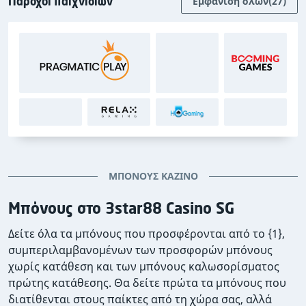
Πάροχοι παιχνιδιών
Εμφάνιση όλων
(27)
ΜΠΌΝΟΥΣ ΚΑΖΊΝΟ
Μπόνους στο 3star88 Casino SG
Δείτε όλα τα μπόνους που προσφέρονται από το {1},
συμπεριλαμβανομένων των προσφορών μπόνους
χωρίς κατάθεση και των μπόνους καλωσορίσματος
πρώτης κατάθεσης. Θα δείτε πρώτα τα μπόνους που
διατίθενται στους παίκτες από τη χώρα σας, αλλά