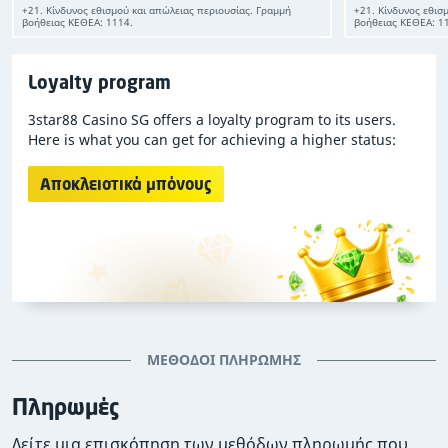
+21. Κίνδυνος εθισμού και απώλειας περιουσίας. Γραμμή
+21. Κίνδυνος εθισ
βοήθειας ΚΕΘΕΑ: 1114.
βοήθειας ΚΕΘΕΑ: 1
Loyalty program
3star88 Casino SG offers a loyalty program to its users.
Here is what you can get for achieving a higher status:
Αποκλειστικά μπόνους
ΜΈΘΟΔΟΙ ΠΛΗΡΩΜΉΣ
Πληρωμές
Δείτε μια επισκόπηση των μεθόδων πληρωμής που