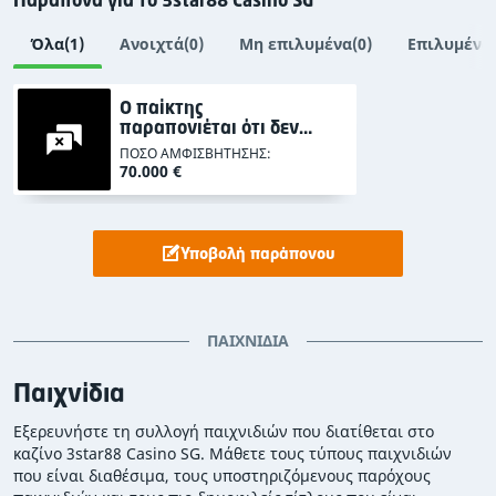
Παράπονα για το 3star88 Casino SG
Όλα
(1)
Ανοιχτά
(0)
Μη επιλυμένα
(0)
Επιλυμένα
Ο παίκτης
παραπονιέται ότι δεν
κέρδισε τίποτα.
ΠΟΣΟ ΑΜΦΙΣΒΗΤΗΣΗΣ:
70.000 €
Υποβολή παράπονου
ΠΑΙΧΝΊΔΙΑ
Παιχνίδια
Εξερευνήστε τη συλλογή παιχνιδιών που διατίθεται στο
καζίνο 3star88 Casino SG. Μάθετε τους τύπους παιχνιδιών
που είναι διαθέσιμα, τους υποστηριζόμενους παρόχους