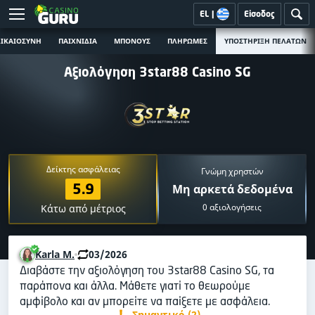
EL
|
Είσοδος
ΔΙΚΑΙΟΣΎΝΗ
ΠΑΙΧΝΊΔΙΑ
ΜΠΌΝΟΥΣ
ΠΛΗΡΩΜΈΣ
ΥΠΟΣΤΉΡΙΞΗ ΠΕΛΑΤΏΝ
Αξιολόγηση 3star88 Casino SG
Δείκτης ασφάλειας
Γνώμη χρηστών
5.9
Μη αρκετά δεδομένα
0 αξιολογήσεις
Κάτω από μέτριος
Karla M.
03/2026
Διαβάστε την αξιολόγηση του 3star88 Casino SG, τα
παράπονα και άλλα. Μάθετε γιατί το θεωρούμε
αμφίβολο και αν μπορείτε να παίξετε με ασφάλεια.
Σημαντικό (2)