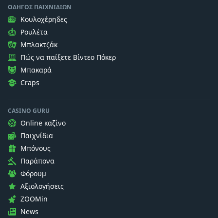
ΟΔΗΓΌΣ ΠΑΙΧΝΙΔΙΏΝ
Κουλοχέρηδες
Ρουλέτα
Μπλακτζάκ
Πώς να παίξετε Βίντεο Πόκερ
Μπακαρά
Craps
CASINO GURU
Online καζίνο
Παιχνίδια
Μπόνους
Παράπονα
Φόρουμ
Αξιολογήσεις
ZOOMin
News