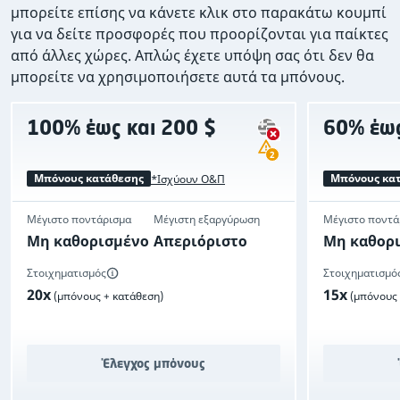
μπορείτε επίσης να κάνετε κλικ στο παρακάτω κουμπί
για να δείτε προσφορές που προορίζονται για παίκτες
από άλλες χώρες. Απλώς έχετε υπόψη σας ότι δεν θα
μπορείτε να χρησιμοποιήσετε αυτά τα μπόνους.
100% έως και 200 $
60% έως
2
Μπόνους κατάθεσης
Μπόνους κα
*Ισχύουν Ο&Π
Μέγιστο ποντάρισμα
Μέγιστη εξαργύρωση
Μέγιστο ποντά
Μη καθορισμένο
Απεριόριστο
Μη καθορ
Στοιχηματισμός
Στοιχηματισμό
20x
15x
(μπόνους + κατάθεση)
(μπόνους 
Έλεγχος μπόνους