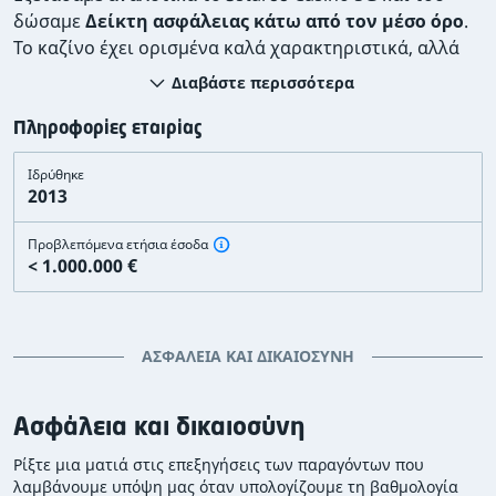
δώσαμε
Δείκτη ασφάλειας κάτω από τον μέσο όρο
.
Το καζίνο έχει ορισμένα καλά χαρακτηριστικά, αλλά
έχει επίσης πολλά αρνητικά χαρακτηριστικά εξαιτίας
Διαβάστε περισσότερα
των οποίων είναι καλύτερο να επιλέξετε ένα άλλο
καζίνο. Στην αξιολόγησή μας, λάβαμε υπόψη μας τα
Πληροφορίες εταιρίας
παράπονα των παικτών του καζίνο, τα εκτιμώμενα
Ιδρύθηκε
έσοδα, την άδεια, τη γνησιότητα των παιχνιδιών, την
2013
ποιότητα της εξυπηρέτησης πελατών, το πόσο δίκαιοι
είναι οι όροι και οι προϋποθέσεις, τα όρια ανάληψης
Προβλεπόμενα ετήσια έσοδα
και κέρδους, καθώς και άλλους παράγοντες. Διαβάστε
< 1.000.000 €
την πλήρη αξιολόγησή μας παρακάτω, για να μάθετε
περισσότερα σχετικά με αυτό το καζίνο.
Σύμφωνα με τις έρευνες και τους υπολογισμούς μας,
ΑΣΦΆΛΕΙΑ ΚΑΙ ΔΙΚΑΙΟΣΎΝΗ
το 3star88 Casino SG είναι ένα
μικρότερο online
καζίνο
όσον αφορά τα συνολικά έσοδα. Τα έσοδα ενός
Ασφάλεια και δικαιοσύνη
καζίνο είναι ένας σημαντικός παράγοντας, καθώς τα
μεγαλύτερα καζίνο δεν έχουν συνήθως πρόβλημα να
Ρίξτε μια ματιά στις επεξηγήσεις των παραγόντων που
λαμβάνουμε υπόψη μας όταν υπολογίζουμε τη βαθμολογία
πληρώνουν τα μεγάλα κέρδη, ενώ τα μικρότερα καζίνο