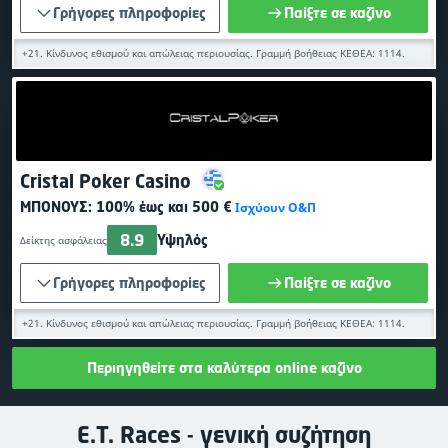
Γρήγορες πληροφορίες
Παίξτε σε καζίνο
+21. Κίνδυνος εθισμού και απώλειας περιουσίας. Γραμμή βοήθειας ΚΕΘΕΑ: 1114.
Cristal Poker Casino
ΜΠΌΝΟΥΣ:
100% έως και 500 €
Ισχύουν Ο&Π
8.9
Υψηλός
Δείκτης ασφάλειας
Γρήγορες πληροφορίες
Παίξτε σε καζίνο
+21. Κίνδυνος εθισμού και απώλειας περιουσίας. Γραμμή βοήθειας ΚΕΘΕΑ: 1114.
Περιηγηθείτε στα καλύτερα online καζίνο
E.T. Races - γενική συζήτηση