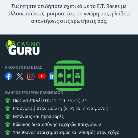
Συζητήστε οτιδήποτε σχετικό με το E.T. Races με
άλλους παίκτες, μοιραστείτε τη γνώμη σας ή λάβετε
απαντήσεις στις ερωτήσεις σας.
ΑΚΟΛΟΥΘΉΣΤΕ ΜΑΣ
ΟΔΗΓΌΣ ΤΥΧΕΡΏΝ ΠΑΙΧΝΙΔΙΏΝ
Casino Guru
Πώς να επιλέξετε ένα online καζίνο
Θέλουμε να κατανοείτε τα τυχερά παιχνίδια.
Επιστροφή στον Παίκτη (RTP) και διακύμανση
Μπόνους και προσφορές
Κώδικας δικαιοσύνης τυχερών παιχνιδιών
Υπεύθυνος στοιχηματισμός και εθισμός στον τζόγο