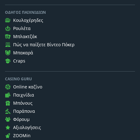
ΟΔΗΓΌΣ ΠΑΙΧΝΙΔΙΏΝ
Κουλοχέρηδες
Ρουλέτα
Μπλακτζάκ
Πώς να παίξετε Βίντεο Πόκερ
Μπακαρά
Craps
CASINO GURU
Online καζίνο
Παιχνίδια
Μπόνους
Παράπονα
Φόρουμ
Αξιολογήσεις
ZOOMin