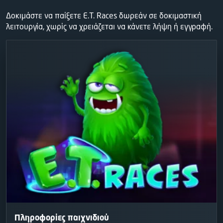
Δοκιμάστε να παίξετε E.T. Races δωρεάν σε δοκιμαστική
λειτουργία, χωρίς να χρειάζεται να κάνετε λήψη ή εγγραφή.
Πληροφορίες παιχνιδιού