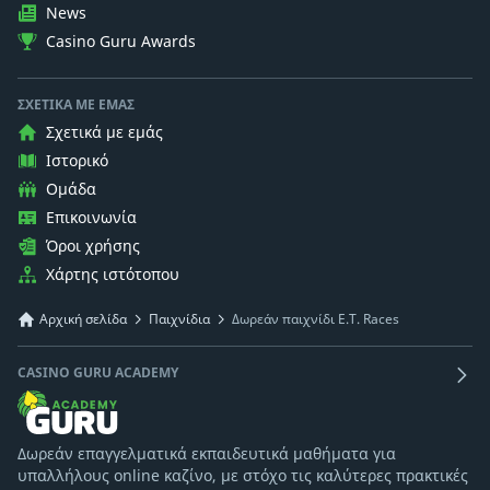
News
Casino Guru Awards
ΣΧΕΤΙΚΆ ΜΕ ΕΜΆΣ
Σχετικά με εμάς
Ιστορικό
Ομάδα
Επικοινωνία
Όροι χρήσης
Χάρτης ιστότοπου
Αρχική σελίδα
Παιχνίδια
Δωρεάν παιχνίδι E.T. Races
CASINO GURU ACADEMY
Δωρεάν επαγγελματικά εκπαιδευτικά μαθήματα για
υπαλλήλους online καζίνο, με στόχο τις καλύτερες πρακτικές