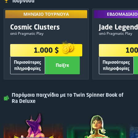
Τουρνουά
ΜΗΝΙΑΊΟ ΤΟΥΡΝΟΥΆ
ΕΒΔΟΜΑΔΙΑΊΟ
ΜΗΝΙΑΊΟ ΤΟΥΡΝΟΥΆ
ΕΒΔΟΜΑΔΙΑΊΟ
ΟΜΆΔΑ ΒΡΑΒΕΊΩΝ
ΟΜΆΔΑ ΒΡ
Cosmic Clusters
Jade Legend
22
:
20
:
57
01
:
20
:
57
1.000 $
100
από Pragmatic Play
από Pragmatic Play
380 $
1
50 $
250 $
2
30 $
1.000 $
100
120 $
3
20 $
Περισσότερες
Περισσότερες
75 $
4
ΆΛΛΕΣ ΠΛΗΡΟΦΟΡΊΕΣ
Παίξτε
ΆΛΛΕΣ ΠΛΗ
πληροφορίες
πληροφορίες
50 $
5
750
Συνολικές δωρεάν περιστροφές:
250
Συνολικές δωρε
Παίξτε
Κλείσιμο
Παίξτε
25 $
6
Pragmatic
Πάροχος
Pragmatic
25 $
7
Play
παιχνιδιών:
Play
25 $
8
Παρόμοια παιχνίδια με το Twin Spinner Book of
ΔΩΡΕΑΝ
Είσοδος:
ΔΩΡΕΑΝ
Ra Deluxe
25 $
9
25 $
10