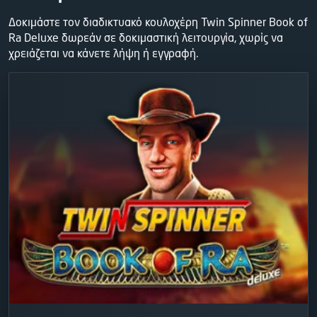
Δοκιμάστε τον διαδικτυακό κουλοχέρη Twin Spinner Book of
Ra Deluxe δωρεάν σε δοκιμαστική λειτουργία, χωρίς να
χρειάζεται να κάνετε λήψη ή εγγραφή.