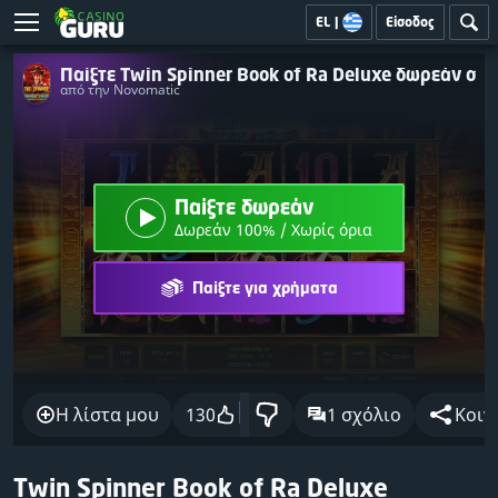
EL
|
Είσοδος
Παίξτε Twin Spinner Book of Ra Deluxe δωρεάν σε 
από την Novomatic
Παίξτε δωρεάν
Δωρεάν 100% / Χωρίς όρια
Παίξτε για χρήματα
Η λίστα μου
130
1 σχόλιο
Κοιν
Twin Spinner Book of Ra Deluxe