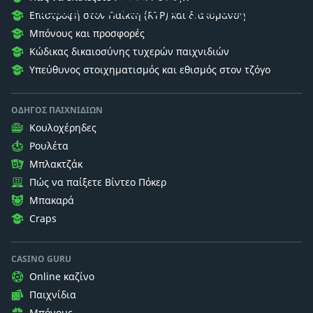
Θέλουμε να κατανοείτε τα τυχερά παιχνίδια.
Επιστροφή στον Παίκτη (RTP) και διακύμανση
Μπόνους και προσφορές
Κώδικας δικαιοσύνης τυχερών παιχνιδιών
Υπεύθυνος στοιχηματισμός και εθισμός στον τζόγο
ΟΔΗΓΌΣ ΠΑΙΧΝΙΔΙΏΝ
Κουλοχέρηδες
Ρουλέτα
Μπλακτζάκ
Πώς να παίξετε Βίντεο Πόκερ
Μπακαρά
Craps
CASINO GURU
Online καζίνο
Παιχνίδια
Μπόνους