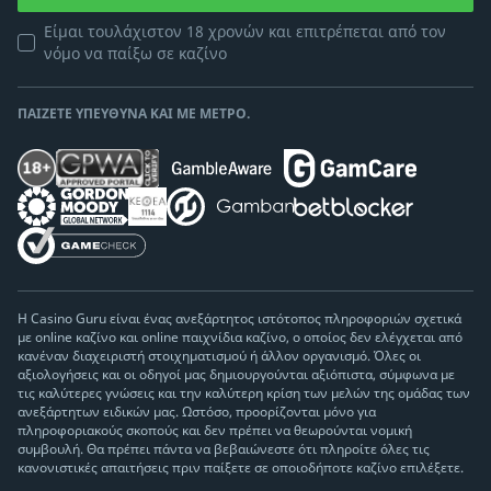
Είμαι τουλάχιστον 18 χρονών και επιτρέπεται από τον
νόμο να παίξω σε καζίνο
ΠΑΊΖΕΤΕ ΥΠΕΎΘΥΝΑ ΚΑΙ ΜΕ ΜΈΤΡΟ.
Η Casino Guru είναι ένας ανεξάρτητος ιστότοπος πληροφοριών σχετικά
με online καζίνο και online παιχνίδια καζίνο, ο οποίος δεν ελέγχεται από
κανέναν διαχειριστή στοιχηματισμού ή άλλον οργανισμό. Όλες οι
αξιολογήσεις και οι οδηγοί μας δημιουργούνται αξιόπιστα, σύμφωνα με
τις καλύτερες γνώσεις και την καλύτερη κρίση των μελών της ομάδας των
ανεξάρτητων ειδικών μας. Ωστόσο, προορίζονται μόνο για
πληροφοριακούς σκοπούς και δεν πρέπει να θεωρούνται νομική
συμβουλή. Θα πρέπει πάντα να βεβαιώνεστε ότι πληροίτε όλες τις
κανονιστικές απαιτήσεις πριν παίξετε σε οποιοδήποτε καζίνο επιλέξετε.