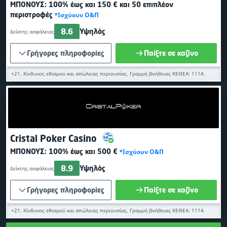
ΜΠΌΝΟΥΣ:
100% έως και 150 €
και 50 επιπλέον
περιστροφές
*Ισχύουν Ο&Π
8.6
Υψηλός
Δείκτης ασφάλειας
Γρήγορες πληροφορίες
Παίξτε σε καζίνο
+21. Κίνδυνος εθισμού και απώλειας περιουσίας. Γραμμή βοήθειας ΚΕΘΕΑ: 1114.
Cristal Poker Casino
ΜΠΌΝΟΥΣ:
100% έως και 500 €
*Ισχύουν Ο&Π
8.9
Υψηλός
Δείκτης ασφάλειας
Γρήγορες πληροφορίες
Παίξτε σε καζίνο
+21. Κίνδυνος εθισμού και απώλειας περιουσίας. Γραμμή βοήθειας ΚΕΘΕΑ: 1114.