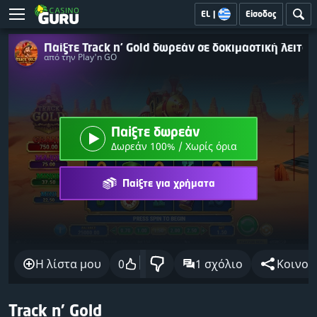
EL
|
Είσοδος
Παίξτε Track n' Gold δωρεάν σε δοκιμαστική λειτο
από την Play'n GO
Παίξτε δωρεάν
Δωρεάν 100% / Χωρίς όρια
Παίξτε για χρήματα
Η λίστα μου
0
1 σχόλιο
Κοινοπ
Track n' Gold