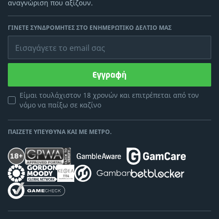
αναγνώριση που αξίζουν.
ΓΊΝΕΤΕ ΣΥΝΔΡΟΜΗΤΈΣ ΣΤΟ ΕΝΗΜΕΡΩΤΙΚΌ ΔΕΛΤΊΟ ΜΑΣ
Εισαγάγετε το email σας
Εγγραφή
Είμαι τουλάχιστον 18 χρονών και επιτρέπεται από τον
νόμο να παίξω σε καζίνο
ΠΑΊΖΕΤΕ ΥΠΕΎΘΥΝΑ ΚΑΙ ΜΕ ΜΈΤΡΟ.