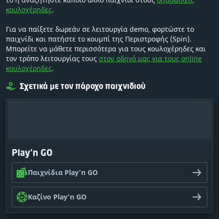
κουλοχέρηδες
.
Για να παίξετε δωρεάν σε λειτουργία demo, φορτώστε το
παιχνίδι και πατήστε το κουμπί της Περιστροφής (Spin).
Μπορείτε να μάθετε περισσότερα για τους κουλοχέρηδες και
τον τρόπο λειτουργίας τους
στον οδηγό μας για τους online
κουλοχέρηδες
.
Σχετικά με τον πάροχο παιχνιδιού
Play'n GO
Παιχνίδια Play'n GO
Καζίνο Play'n GO