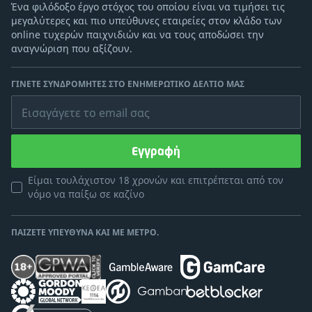
Ένα φιλόδοξο έργο στόχος του οποίου είναι να τιμήσει τις
μεγαλύτερες και πιο υπεύθυνες εταιρείες στον κλάδο των
online τυχερών παιχνιδιών και να τους αποδώσει την
αναγνώριση που αξίζουν.
ΓΊΝΕΤΕ ΣΥΝΔΡΟΜΗΤΈΣ ΣΤΟ ΕΝΗΜΕΡΩΤΙΚΌ ΔΕΛΤΊΟ ΜΑΣ
Εισαγάγετε το email σας
Εγγραφή
Είμαι τουλάχιστον 18 χρονών και επιτρέπεται από τον
νόμο να παίξω σε καζίνο
ΠΑΊΖΕΤΕ ΥΠΕΎΘΥΝΑ ΚΑΙ ΜΕ ΜΈΤΡΟ.