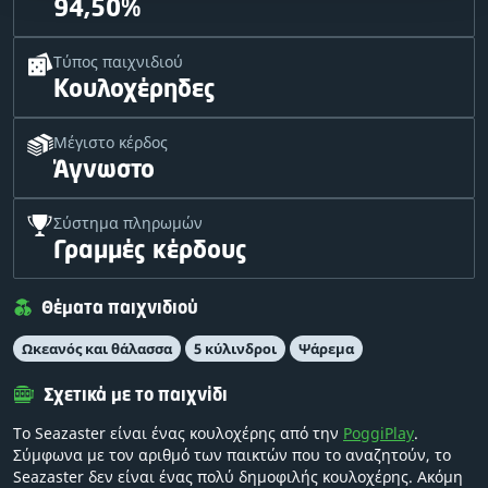
94,50%
Τύπος παιχνιδιού
Κουλοχέρηδες
Μέγιστο κέρδος
Άγνωστο
Σύστημα πληρωμών
Γραμμές κέρδους
Θέματα παιχνιδιού
Ωκεανός και θάλασσα
5 κύλινδροι
Ψάρεμα
Σχετικά με το παιχνίδι
Το Seazaster είναι ένας κουλοχέρης από την
PoggiPlay
.
Σύμφωνα με τον αριθμό των παικτών που το αναζητούν, το
Seazaster δεν είναι ένας πολύ δημοφιλής κουλοχέρης. Ακόμη