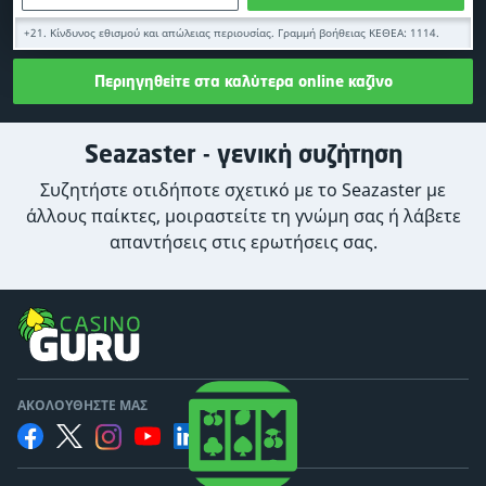
+21. Κίνδυνος εθισμού και απώλειας περιουσίας. Γραμμή βοήθειας ΚΕΘΕΑ: 1114.
Περιηγηθείτε στα καλύτερα online καζίνο
Seazaster - γενική συζήτηση
Συζητήστε οτιδήποτε σχετικό με το Seazaster με
άλλους παίκτες, μοιραστείτε τη γνώμη σας ή λάβετε
απαντήσεις στις ερωτήσεις σας.
ΑΚΟΛΟΥΘΉΣΤΕ ΜΑΣ