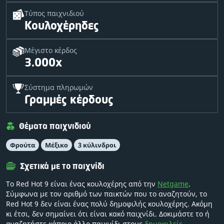
Τύπος παιχνιδιού
Κουλοχέρηδες
Μέγιστο κέρδος
3.000x
Σύστημα πληρωμών
Γραμμές κέρδους
Θέματα παιχνιδιού
Φρούτα
Μέξικο
3 κύλινδροι
Σχετικά με το παιχνίδι
Το Red Hot 9 είναι ένας κουλοχέρης από την
Netgame
.
Σύμφωνα με τον αριθμό των παικτών που το αναζητούν, το
Red Hot 9 δεν είναι ένας πολύ δημοφιλής κουλοχέρης. Ακόμη
κι έτσι, δεν σημαίνει ότι είναι κακό παιχνίδι. Δοκιμάστε το ή
αναζητήστε κάποιο άλλο παιχνίδι στους
δημοφιλείς