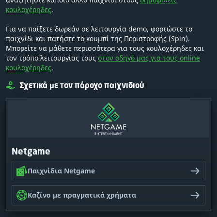
κουλοχέρηδες
.
Για να παίξετε δωρεάν σε λειτουργία demo, φορτώστε το
παιχνίδι και πατήστε το κουμπί της Περιστροφής (Spin).
Μπορείτε να μάθετε περισσότερα για τους κουλοχέρηδες και
τον τρόπο λειτουργίας τους
στον οδηγό μας για τους online
κουλοχέρηδες
.
Σχετικά με τον πάροχο παιχνιδιού
Netgame
Παιχνίδια Netgame
Καζίνο με πραγματικά χρήματα