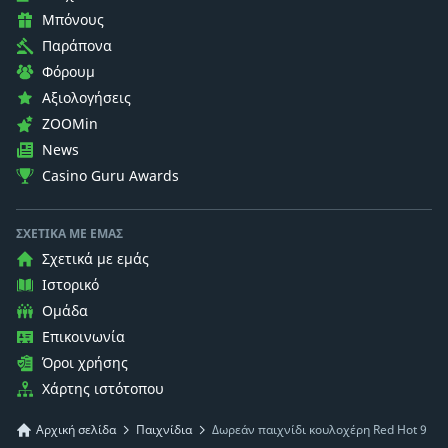
Μπόνους
Παράπονα
Φόρουμ
Αξιολογήσεις
ZOOMin
News
Casino Guru Awards
ΣΧΕΤΙΚΆ ΜΕ ΕΜΆΣ
Σχετικά με εμάς
Ιστορικό
Ομάδα
Επικοινωνία
Όροι χρήσης
Χάρτης ιστότοπου
Αρχική σελίδα
Παιχνίδια
Δωρεάν παιχνίδι κουλοχέρη Red Hot 9