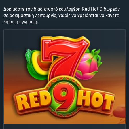
Δοκιμάστε τον διαδικτυακό κουλοχέρη Red Hot 9 δωρεάν
σε δοκιμαστική λειτουργία, χωρίς να χρειάζεται να κάνετε
λήψη ή εγγραφή.