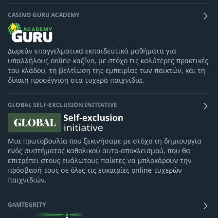
CASINO GURU ACADEMY
Δωρεάν επαγγελματικά εκπαιδευτικά μαθήματα για
υπαλλήλους online καζίνο, με στόχο τις καλύτερες πρακτικές
του κλάδου, τη βελτίωση της εμπειρίας των παικτών, και τη
δίκαιη προσέγγιση στα τυχερά παιχνίδια.
GLOBAL SELF-EXCLUSION INITIATIVE
Μια πρωτοβουλία που ξεκινήσαμε με στόχο τη δημιουργία
ενός συστήματος καθολικού αυτο-αποκλεισμού, που θα
επιτρέπει στους ευάλωτους παίκτες να μπλοκάρουν την
πρόσβασή τους σε όλες τις ευκαιρίες online τυχερών
παιχνιδιών.
GAMTEGRITY