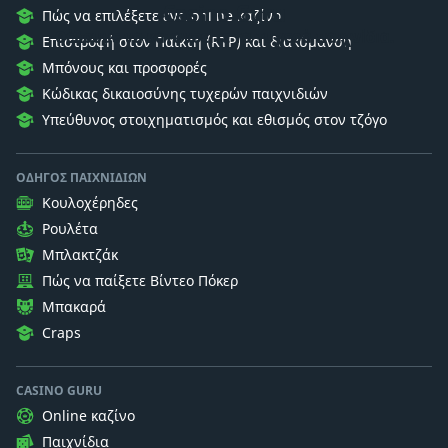
Casino Guru
Πώς να επιλέξετε ένα online καζίνο
Θέλουμε να κατανοείτε τα τυχερά παιχνίδια.
Επιστροφή στον Παίκτη (RTP) και διακύμανση
Μπόνους και προσφορές
Κώδικας δικαιοσύνης τυχερών παιχνιδιών
Υπεύθυνος στοιχηματισμός και εθισμός στον τζόγο
ΟΔΗΓΌΣ ΠΑΙΧΝΙΔΙΏΝ
Κουλοχέρηδες
Ρουλέτα
Μπλακτζάκ
Πώς να παίξετε Βίντεο Πόκερ
Μπακαρά
Craps
CASINO GURU
Online καζίνο
Παιχνίδια