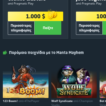
1.000 $
100
από Pragmatic Play
από Pragmatic Play
380 $
1
50 $
250 $
2
30 $
1.000 $
100
120 $
3
20 $
Περισσότερες
Περισσότερες
75 $
4
ΆΛΛΕΣ ΠΛΗΡΟΦΟΡΊΕΣ
Παίξτε
ΆΛΛΕΣ ΠΛΗ
πληροφορίες
πληροφορίες
50 $
5
750
Συνολικές δωρεάν περιστροφές:
250
Συνολικές δωρε
Παίξτε
Κλείσιμο
Παίξτε
25 $
6
Pragmatic
Πάροχος
Pragmatic
25 $
7
Play
παιχνιδιών:
Play
25 $
8
ΔΩΡΕΑΝ
Είσοδος:
ΔΩΡΕΑΝ
Παρόμοια παιχνίδια με το Manta Mayhem
25 $
9
25 $
10
123 Boom!
από 4ThePlayer
Wolf Syndicate
από Champion
Bet
Studio
Slin