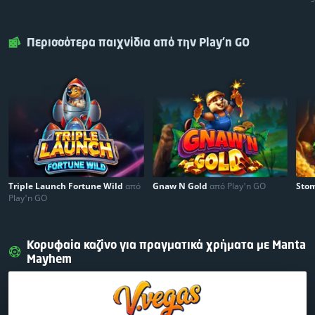
Περισσότερα παιχνίδια από την Play'n GO
Triple Launch Fortune Wild
από
Gnaw N Gold
από Play'n GO
Sto
Play'n GO
Κορυφαία καζίνο για πραγματικά χρήματα με Manta
Mayhem