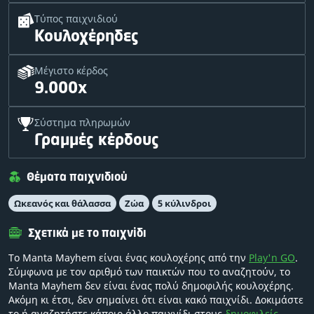
Τύπος παιχνιδιού
Κουλοχέρηδες
Μέγιστο κέρδος
9.000x
Σύστημα πληρωμών
Γραμμές κέρδους
Θέματα παιχνιδιού
Ωκεανός και θάλασσα
Ζώα
5 κύλινδροι
Σχετικά με το παιχνίδι
Το Manta Mayhem είναι ένας κουλοχέρης από την
Play'n GO
.
Σύμφωνα με τον αριθμό των παικτών που το αναζητούν, το
Manta Mayhem δεν είναι ένας πολύ δημοφιλής κουλοχέρης.
Ακόμη κι έτσι, δεν σημαίνει ότι είναι κακό παιχνίδι. Δοκιμάστε
το ή αναζητήστε κάποιο άλλο παιχνίδι στους
δημοφιλείς