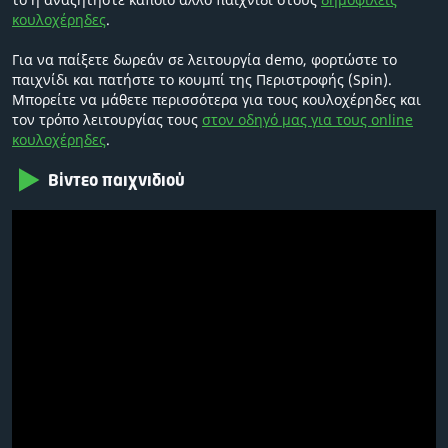
κουλοχέρηδες
.
Για να παίξετε δωρεάν σε λειτουργία demo, φορτώστε το
παιχνίδι και πατήστε το κουμπί της Περιστροφής (Spin).
Μπορείτε να μάθετε περισσότερα για τους κουλοχέρηδες και
τον τρόπο λειτουργίας τους
στον οδηγό μας για τους online
κουλοχέρηδες
.
Βίντεο παιχνιδιού