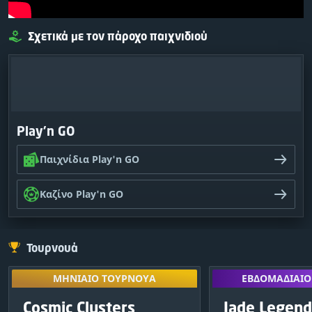
Σχετικά με τον πάροχο παιχνιδιού
Play'n GO
Παιχνίδια Play'n GO
Καζίνο Play'n GO
Τουρνουά
ΜΗΝΙΑΊΟ ΤΟΥΡΝΟΥΆ
ΕΒΔΟΜΑΔΙΑΊΟ
ΜΗΝΙΑΊΟ ΤΟΥΡΝΟΥΆ
ΕΒΔΟΜΑΔΙΑΊΟ
ΟΜΆΔΑ ΒΡΑΒΕΊΩΝ
ΟΜΆΔΑ ΒΡ
Cosmic Clusters
Jade Legend
22
:
09
:
14
01
:
09
:
14