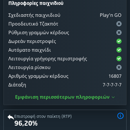
Πληροφορίες παιχνιδιού
Σχεδιαστής παιχνιδιού
Play'n GO
Προοδευτικό Τζακπότ
Ρύθμιση γραμμών κέρδους
Δωρεάν περιστροφές
Αυτόματο παιχνίδι
Λειτουργία γρήγορης περιστροφής
Λειτουργία ρίσκου
Αριθμός γραμμών κέρδους
16807
Διάταξη
7-7-7-7-7
Εμφάνιση περισσότερων πληροφοριών
Επιστροφή στον παίκτη (RTP)
96,20%