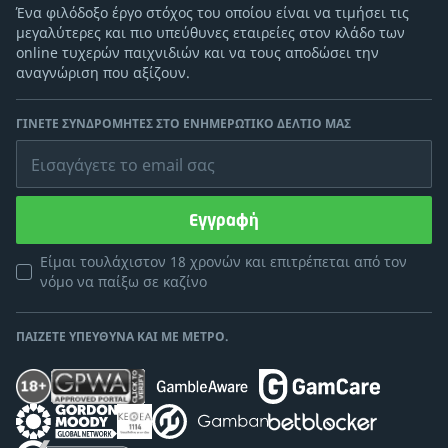
Ένα φιλόδοξο έργο στόχος του οποίου είναι να τιμήσει τις
μεγαλύτερες και πιο υπεύθυνες εταιρείες στον κλάδο των
online τυχερών παιχνιδιών και να τους αποδώσει την
αναγνώριση που αξίζουν.
ΓΊΝΕΤΕ ΣΥΝΔΡΟΜΗΤΈΣ ΣΤΟ ΕΝΗΜΕΡΩΤΙΚΌ ΔΕΛΤΊΟ ΜΑΣ
Εισαγάγετε το email σας
Εγγραφή
Είμαι τουλάχιστον 18 χρονών και επιτρέπεται από τον
νόμο να παίξω σε καζίνο
ΠΑΊΖΕΤΕ ΥΠΕΎΘΥΝΑ ΚΑΙ ΜΕ ΜΈΤΡΟ.