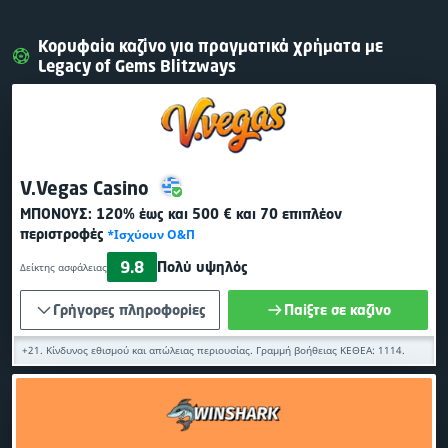
Κορυφαία καζίνο για πραγματικά χρήματα με
Legacy of Gems Blitzways
V.Vegas Casino
ΜΠΌΝΟΥΣ:
120% έως και 500 €
και 70 επιπλέον
περιστροφές
*Ισχύουν Ο&Π
9.8
Πολύ υψηλός
Δείκτης ασφάλειας
Γρήγορες πληροφορίες
Παίξτε σε καζίνο
+21. Κίνδυνος εθισμού και απώλειας περιουσίας. Γραμμή βοήθειας ΚΕΘΕΑ: 1114.