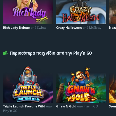
Rich Lady Deluxe
από Swintt
Crazy Halloween
από MrSlotty
Naz
Περισσότερα παιχνίδια από την Play'n GO
Triple Launch Fortune Wild
από
Gnaw N Gold
από Play'n GO
Sto
Play'n GO