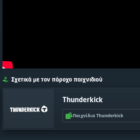
Σχετικά με τον πάροχο παιχνιδιού
Thunderkick
Παιχνίδια Thunderkick