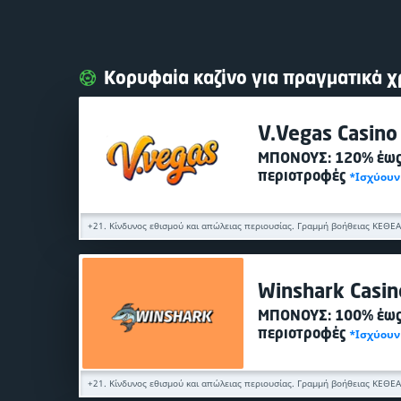
Κορυφαία καζίνο για πραγματικά χρ
V.Vegas Casin
ΜΠΌΝΟΥΣ:
120% έως
περιστροφές
*Ισχύουν
+21. Κίνδυνος εθισμού και απώλειας περιουσίας. Γραμμή βοήθειας ΚΕΘΕΑ
Winshark Casi
ΜΠΌΝΟΥΣ:
100% έως
περιστροφές
*Ισχύουν
+21. Κίνδυνος εθισμού και απώλειας περιουσίας. Γραμμή βοήθειας ΚΕΘΕΑ