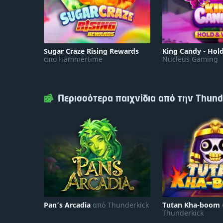
Sugar Craze Rising Rewards
King Candy - Hol
από Hammertime
Nucleus Gaming
Περισσότερα παιχνίδια από την Thund
Pan’s Arcadia
από Thunderkick
Tutan Kha-boom
Thunderkick