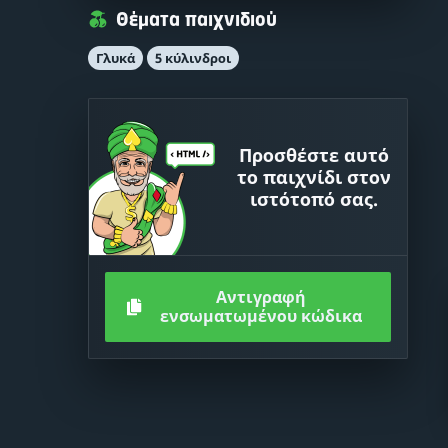
Θέματα παιχνιδιού
Γλυκά
5 κύλινδροι
Προσθέστε αυτό
το παιχνίδι στον
ιστότοπό σας.
Αντιγραφή
ενσωματωμένου κώδικα