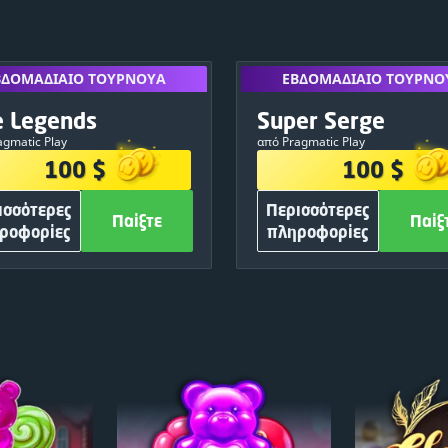
ΒΔΟΜΑΔΙΑΊΟ ΤΟΥΡΝΟΥΆ
ΕΒΔΟΜΑΔΙΑΊΟ ΤΟΥΡΝΟ
ΒΔΟΜΑΔΙΑΊΟ ΤΟΥΡΝΟΥΆ
ΕΒΔΟΜΑΔΙΑΊΟ ΤΟΥΡΝΟ
ΟΜΆΔΑ ΒΡΑΒΕΊΩΝ
ΟΜΆΔΑ ΒΡΑΒΕΊΩΝ
e Legends
Super Serge
:
10
:
26
06
:
10
:
26
100 $
100 $
agmatic Play
από Pragmatic Play
100 $
100 $
1
50 $
2
30 $
ισσότερες
Περισσότερες
Παίξτε
Παίξ
3
20 $
ροφορίες
πληροφορίες
ΆΛΛΕΣ ΠΛΗΡΟΦΟΡΊΕΣ
ΆΛΛΕΣ ΠΛΗΡΟΦΟΡΊΕΣ
Συνολικές δωρεάν
250
Συνολικές δωρεάν
Παίξτε
Κλείσιμο
Παίξτε
Κλείσ
περιστροφές:
περιστροφές:
agmatic
Πάροχος
Pragmatic
Πάροχος
Play
παιχνιδιών:
Play
παιχνιδιώ
ΕΑΝ
Είσοδος:
ΔΩΡΕΑΝ
Εί