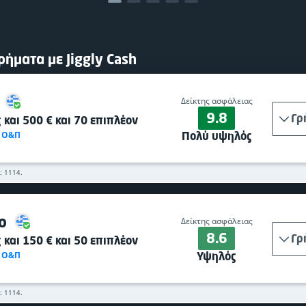
ήματα με Jiggly Cash
o
Δείκτης ασφάλειας
9.8
 και 500 €
και 70 επιπλέον
Πολύ υψηλός
 Ο&Π
: 1114.
no
Δείκτης ασφάλειας
8.6
 και 150 €
και 50 επιπλέον
Υψηλός
 Ο&Π
: 1114.