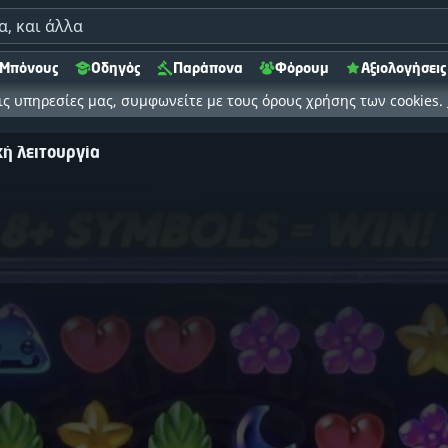
Μπόνους
Οδηγός
Παράπονα
Φόρουμ
Αξιολογήσεις
ις υπηρεσίες μας, συμφωνείτε με τους όρους χρήσης των cookies.
κή λειτουργία