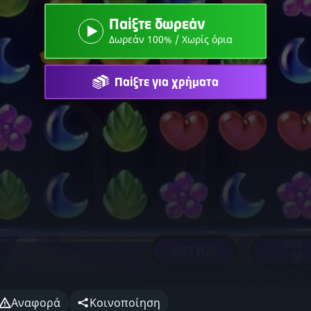
Παίξτε δωρεάν
Δωρεάν 100% / Χωρίς όρια
Παίξτε για χρήματα
Αναφορά
Κοινοποίηση