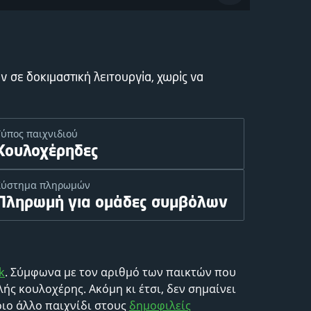
 σε δοκιμαστική λειτουργία, χωρίς να
Τύπος παιχνιδιού
Κουλοχέρηδες
Σύστημα πληρωμών
Πληρωμή για ομάδες συμβόλων
k
. Σύμφωνα με τον αριθμό των παικτών που
λής κουλοχέρης. Ακόμη κι έτσι, δεν σημαίνει
οιο άλλο παιχνίδι στους
δημοφιλείς