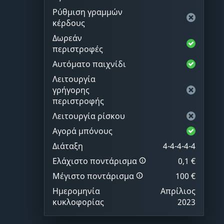
Ρύθμιση γραμμών
κέρδους
Δωρεάν
περιστροφές
Αυτόματο παιχνίδι
Λειτουργία
γρήγορης
περιστροφής
Λειτουργία ρίσκου
Αγορά μπόνους
Διάταξη
4-4-4-4-4
Ελάχιστο ποντάρισμα
0,1 €
Μέγιστο ποντάρισμα
100 €
Ημερομηνία
Απρίλιος
κυκλοφορίας
2023