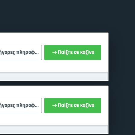
Γρήγορες πληροφορίες
Παίξτε σε καζίνο
Γρήγορες πληροφορίες
Παίξτε σε καζίνο