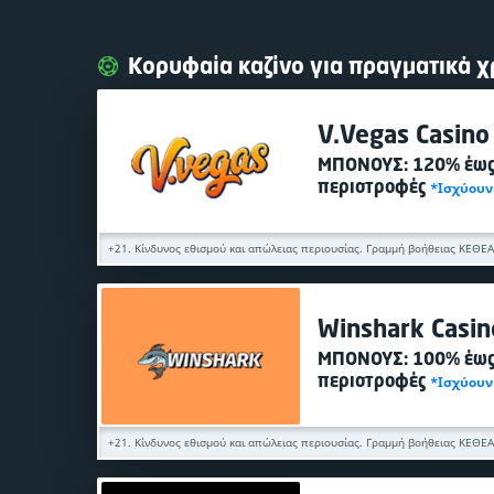
Κορυφαία καζίνο για πραγματικά χρ
V.Vegas Casin
ΜΠΌΝΟΥΣ:
120% έως
περιστροφές
*Ισχύουν
+21. Κίνδυνος εθισμού και απώλειας περιουσίας. Γραμμή βοήθειας ΚΕΘΕΑ
Winshark Casi
ΜΠΌΝΟΥΣ:
100% έως
περιστροφές
*Ισχύουν
+21. Κίνδυνος εθισμού και απώλειας περιουσίας. Γραμμή βοήθειας ΚΕΘΕΑ