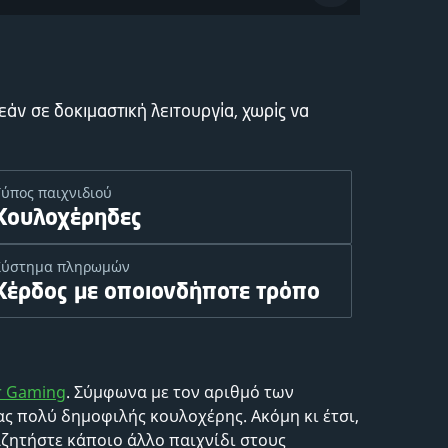
άν σε δοκιμαστική λειτουργία, χωρίς να
Τύπος παιχνιδιού
Κουλοχέρηδες
Σύστημα πληρωμών
Κέρδος με οποιονδήποτε τρόπο
r Gaming
. Σύμφωνα με τον αριθμό των
νας πολύ δημοφιλής κουλοχέρης. Ακόμη κι έτσι,
ναζητήστε κάποιο άλλο παιχνίδι στους