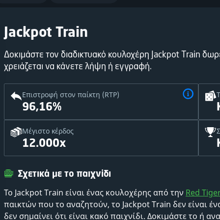
Jackpot Train
Δοκιμάστε τον διαδικτυακό κουλοχέρη Jackpot Train δωρε
χρειάζεται να κάνετε λήψη ή εγγραφή.
Επιστροφή στον παίκτη (RTP)
96,16%
Μέγιστο κέρδος
12.000x
Σχετικά με το παιχνίδι
Το Jackpot Train είναι ένας κουλοχέρης από την
Red Tige
παικτών που το αναζητούν, το Jackpot Train δεν είναι έ
δεν σημαίνει ότι είναι κακό παιχνίδι. Δοκιμάστε το ή α