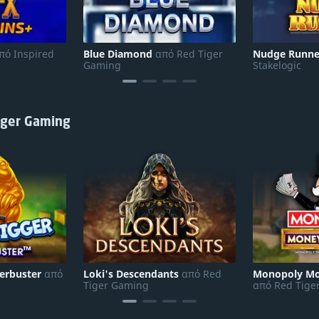
πό Inspired
Blue Diamond
από Red Tiger
Nudge Runne
Gaming
Stakelogic
iger Gaming
terbuster
από
Loki's Descendants
από Red
Monopoly M
g
Tiger Gaming
από Red Tige