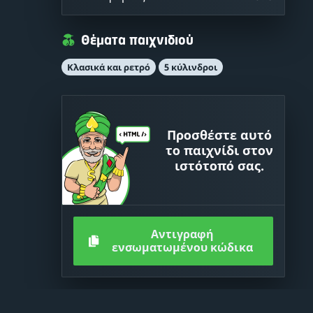
Θέματα παιχνιδιού
Κλασικά και ρετρό
5 κύλινδροι
Προσθέστε αυτό
το παιχνίδι στον
ιστότοπό σας.
Αντιγραφή
ενσωματωμένου κώδικα