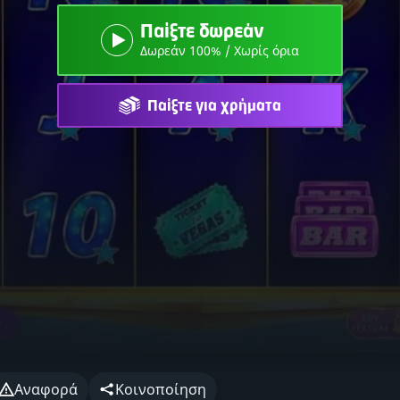
Παίξτε δωρεάν
Δωρεάν 100% / Χωρίς όρια
Παίξτε για χρήματα
Αναφορά
Κοινοποίηση