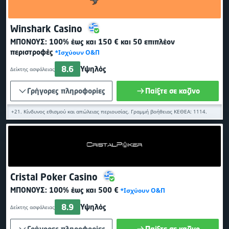
Winshark Casino
ΜΠΌΝΟΥΣ:
100% έως και 150 €
και 50 επιπλέον
περιστροφές
*Ισχύουν Ο&Π
8.6
Υψηλός
Δείκτης ασφάλειας
Γρήγορες πληροφορίες
Παίξτε σε καζίνο
+21. Κίνδυνος εθισμού και απώλειας περιουσίας. Γραμμή βοήθειας ΚΕΘΕΑ: 1114.
Cristal Poker Casino
ΜΠΌΝΟΥΣ:
100% έως και 500 €
*Ισχύουν Ο&Π
8.9
Υψηλός
Δείκτης ασφάλειας
Γρήγορες πληροφορίες
Παίξτε σε καζίνο