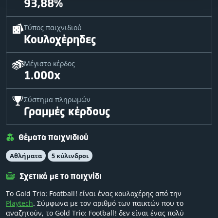
93,88%
Τύπος παιχνιδιού
Κουλοχέρηδες
Μέγιστο κέρδος
1.000x
Σύστημα πληρωμών
Γραμμές κέρδους
Θέματα παιχνιδιού
Αθλήματα
5 κύλινδροι
Σχετικά με το παιχνίδι
Το Gold Trio: Football! είναι ένας κουλοχέρης από την
Playtech
. Σύμφωνα με τον αριθμό των παικτών που το
αναζητούν, το Gold Trio: Football! δεν είναι ένας πολύ