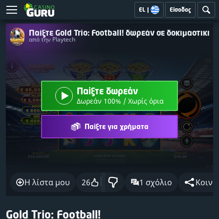
EL
|
Είσοδος
Παίξτε Gold Trio: Football! δωρεάν σε δοκιμαστική 
από την Playtech
Παίξτε δωρεάν
Δωρεάν 100% / Χωρίς όρια
Παίξτε για χρήματα
Η λίστα μου
26
1 σχόλιο
Κοινο
Gold Trio: Football!