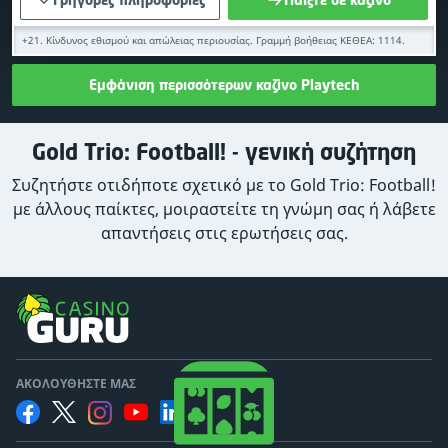
+21. Κίνδυνος εθισμού και απώλειας περιουσίας. Γραμμή βοήθειας ΚΕΘΕΑ: 1114.
Εμφάνιση περισσότερων καζίνο Playtech
Gold Trio: Football! - γενική συζήτηση
Συζητήστε οτιδήποτε σχετικό με το Gold Trio: Football!
με άλλους παίκτες, μοιραστείτε τη γνώμη σας ή λάβετε
απαντήσεις στις ερωτήσεις σας.
ΑΚΟΛΟΥΘΉΣΤΕ ΜΑΣ