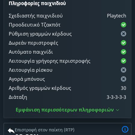
Πληροφορίες παιχνιδιού
Σχεδιαστής παιχνιδιού
Playtech
Προοδευτικό Τζακπότ
Ρύθμιση γραμμών κέρδους
Δωρεάν περιστροφές
Αυτόματο παιχνίδι
Λειτουργία γρήγορης περιστροφής
Λειτουργία ρίσκου
Αγορά μπόνους
Αριθμός γραμμών κέρδους
30
Διάταξη
3-3-3-3-3
Εμφάνιση περισσότερων πληροφοριών
Επιστροφή στον παίκτη (RTP)