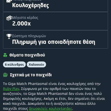
Κουλοχέρηδες
Μέγιστο κέρδος
2.000x
Σύστημα πληρωμών
Πληρωμή για οποιαδήποτε θέση
Θέματα παιχνιδιού
6 κύλινδροι
Χαλοουίν
Σχετικά με το παιχνίδι
Το Giga Match Phantasmal είναι ένας κουλοχέρης από την
Ruby Play
. Σύμφωνα με τον αριθμό των παικτών που το
αναζητούν, το Giga Match Phantasmal δεν είναι ένας πολύ
δημοφιλής κουλοχέρης. Ακόμη κι έτσι, δεν σημαίνει ότι είναι
κακό παιχνίδι. Δοκιμάστε το ή αναζητήστε κάποιο άλλο
παιχνίδι στους
δημοφιλείς κουλοχέρηδες
.