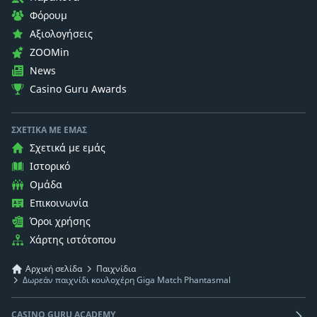
Φόρουμ
Αξιολογήσεις
ZOOMin
News
Casino Guru Awards
ΣΧΕΤΙΚΆ ΜΕ ΕΜΆΣ
Σχετικά με εμάς
Ιστορικό
Ομάδα
Επικοινωνία
Όροι χρήσης
Χάρτης ιστότοπου
Αρχική σελίδα
Παιχνίδια
Δωρεάν παιχνίδι κουλοχέρη Giga Match Phantasmal
CASINO GURU ACADEMY