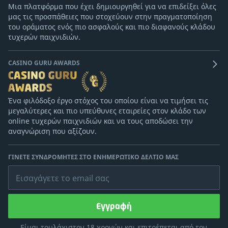
Μια πλατφόρμα που έχει δημιουργηθεί για να επιδείξει όλες
μας τις προσπάθειες που στοχεύουν στην πραγματοποίηση
του οράματος ενός πιο ασφαλούς και πιο διαφανούς κλάδου
τυχερών παιχνιδιών.
CASINO GURU AWARDS
Ένα φιλόδοξο έργο στόχος του οποίου είναι να τιμήσει τις
μεγαλύτερες και πιο υπεύθυνες εταιρείες στον κλάδο των
online τυχερών παιχνιδιών και να τους αποδώσει την
αναγνώριση που αξίζουν.
ΓΊΝΕΤΕ ΣΥΝΔΡΟΜΗΤΈΣ ΣΤΟ ΕΝΗΜΕΡΩΤΙΚΌ ΔΕΛΤΊΟ ΜΑΣ
Εισαγάγετε το email σας
Εγγραφή
Είμαι τουλάχιστον 18 χρονών και επιτρέπεται από τον