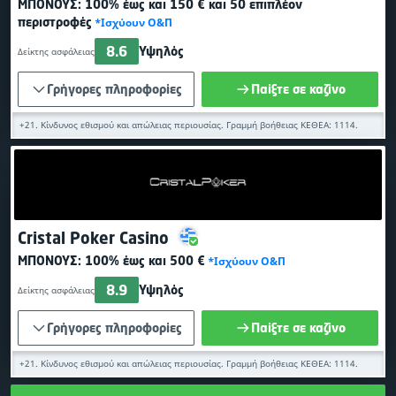
ΜΠΌΝΟΥΣ:
100% έως και 150 €
και 50 επιπλέον
περιστροφές
*Ισχύουν Ο&Π
8.6
Υψηλός
Δείκτης ασφάλειας
Γρήγορες πληροφορίες
Παίξτε σε καζίνο
+21. Κίνδυνος εθισμού και απώλειας περιουσίας. Γραμμή βοήθειας ΚΕΘΕΑ: 1114.
Cristal Poker Casino
ΜΠΌΝΟΥΣ:
100% έως και 500 €
*Ισχύουν Ο&Π
8.9
Υψηλός
Δείκτης ασφάλειας
Γρήγορες πληροφορίες
Παίξτε σε καζίνο
+21. Κίνδυνος εθισμού και απώλειας περιουσίας. Γραμμή βοήθειας ΚΕΘΕΑ: 1114.