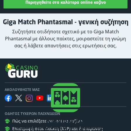
Περιηγηθείτε στα καλύτερα online καζίνο
Giga Match Phantasmal - γενική συζήτηση
Συζητήστε οτιδήποτε σχετικό με το Giga Match
Phantasmal με άλλους παίκτες, μοιραστείτε τη γνώμη
σας ή λάβετε απαντήσεις στις ερωτήσεις σας.
ΑΚΟΛΟΥΘΉΣΤΕ ΜΑΣ
ΟΔΗΓΌΣ ΤΥΧΕΡΏΝ ΠΑΙΧΝΙΔΙΏΝ
Casino Guru
Πώς να επιλέξετε ένα online καζίνο
Θέλουμε να κατανοείτε τα τυχερά παιχνίδια.
Επιστροφή στον Παίκτη (RTP) και διακύμανση