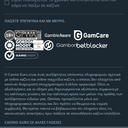
νόμο να παίξω σε καζίνο
ΠΑΊΖΕΤΕ ΥΠΕΎΘΥΝΑ ΚΑΙ ΜΕ ΜΈΤΡΟ.
Η Casino Guru είναι ένας ανεξάρτητος ιστότοπος πληροφοριών σχετικά
με online καζίνο και online παιχνίδια καζίνο, ο οποίος δεν ελέγχεται από
κανέναν διαχειριστή στοιχηματισμού ή άλλον οργανισμό. Όλες οι
αξιολογήσεις και οι οδηγοί μας δημιουργούνται αξιόπιστα, σύμφωνα με
τις καλύτερες γνώσεις και την καλύτερη κρίση των μελών της ομάδας των
ανεξάρτητων ειδικών μας. Ωστόσο, προορίζονται μόνο για
πληροφοριακούς σκοπούς και δεν πρέπει να θεωρούνται νομική
συμβουλή. Θα πρέπει πάντα να βεβαιώνεστε ότι πληροίτε όλες τις
κανονιστικές απαιτήσεις πριν παίξετε σε οποιοδήποτε καζίνο επιλέξετε.
CASINO GURU ΣΕ ΆΛΛΕΣ ΓΛΏΣΣΕΣ