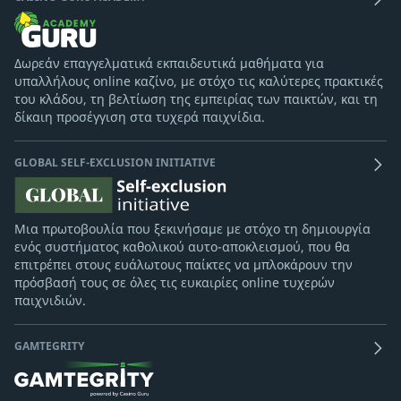
Δωρεάν επαγγελματικά εκπαιδευτικά μαθήματα για
υπαλλήλους online καζίνο, με στόχο τις καλύτερες πρακτικές
του κλάδου, τη βελτίωση της εμπειρίας των παικτών, και τη
δίκαιη προσέγγιση στα τυχερά παιχνίδια.
GLOBAL SELF-EXCLUSION INITIATIVE
Μια πρωτοβουλία που ξεκινήσαμε με στόχο τη δημιουργία
ενός συστήματος καθολικού αυτο-αποκλεισμού, που θα
επιτρέπει στους ευάλωτους παίκτες να μπλοκάρουν την
πρόσβασή τους σε όλες τις ευκαιρίες online τυχερών
παιχνιδιών.
GAMTEGRITY