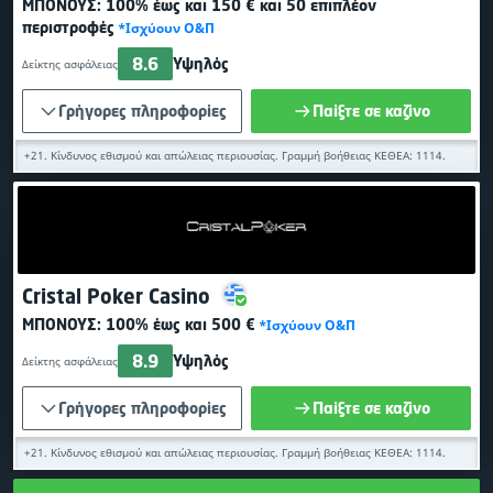
ΜΠΌΝΟΥΣ:
100% έως και 150 €
και 50 επιπλέον
περιστροφές
*Ισχύουν Ο&Π
8.6
Υψηλός
Δείκτης ασφάλειας
Γρήγορες πληροφορίες
Παίξτε σε καζίνο
+21. Κίνδυνος εθισμού και απώλειας περιουσίας. Γραμμή βοήθειας ΚΕΘΕΑ: 1114.
Cristal Poker Casino
ΜΠΌΝΟΥΣ:
100% έως και 500 €
*Ισχύουν Ο&Π
8.9
Υψηλός
Δείκτης ασφάλειας
Γρήγορες πληροφορίες
Παίξτε σε καζίνο
+21. Κίνδυνος εθισμού και απώλειας περιουσίας. Γραμμή βοήθειας ΚΕΘΕΑ: 1114.