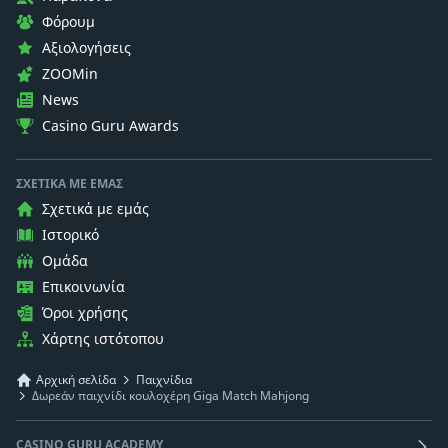
Φόρουμ
Αξιολογήσεις
ZOOMin
News
Casino Guru Awards
ΣΧΕΤΙΚΆ ΜΕ ΕΜΆΣ
Σχετικά με εμάς
Ιστορικό
Ομάδα
Επικοινωνία
Όροι χρήσης
Χάρτης ιστότοπου
Αρχική σελίδα
Παιχνίδια
Δωρεάν παιχνίδι κουλοχέρη Giga Match Mahjong
CASINO GURU ACADEMY