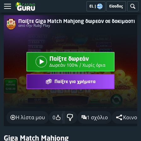
EL
|
Είσοδος
Παίξτε Giga Match Mahjong δωρεάν σε δοκιμαστική
από την Ruby Play
Παίξτε δωρεάν
Δωρεάν 100% / Χωρίς όρια
Παίξτε για χρήματα
Η λίστα μου
0
1 σχόλιο
Κοινοπ
Giga Match Mahjong