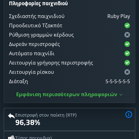
Πληροφορίες παιχνιδιού
Σχεδιαστής παιχνιδιού
Ruby Play
Προοδευτικό Τζακπότ
Ρύθμιση γραμμών κέρδους
Δωρεάν περιστροφές
Αυτόματο παιχνίδι
Λειτουργία γρήγορης περιστροφής
Λειτουργία ρίσκου
Διάταξη
5-5-5-5-5-5
Εμφάνιση περισσότερων πληροφοριών
Επιστροφή στον παίκτη (RTP)
96,38%
Τύπος παιχνιδιού