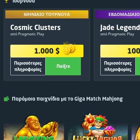
Τουρνουά
ΜΗΝΙΑΊΟ ΤΟΥΡΝΟΥΆ
ΕΒΔΟΜΑΔΙΑΊΟ
ΜΗΝΙΑΊΟ ΤΟΥΡΝΟΥΆ
ΕΒΔΟΜΑΔΙΑΊΟ
ΟΜΆΔΑ ΒΡΑΒΕΊΩΝ
ΟΜΆΔΑ ΒΡ
Cosmic Clusters
Jade Legend
23
:
13
:
49
02
:
13
:
49
1.000 $
100
από Pragmatic Play
από Pragmatic Play
380 $
1
50 $
250 $
2
30 $
1.000 $
100
120 $
3
20 $
Περισσότερες
Περισσότερες
75 $
4
ΆΛΛΕΣ ΠΛΗΡΟΦΟΡΊΕΣ
Παίξτε
ΆΛΛΕΣ ΠΛΗ
πληροφορίες
πληροφορίες
50 $
5
750
Συνολικές δωρεάν περιστροφές:
250
Συνολικές δωρε
Παίξτε
Κλείσιμο
Παίξτε
25 $
6
Pragmatic
Πάροχος
Pragmatic
25 $
7
Play
παιχνιδιών:
Play
25 $
8
ΔΩΡΕΑΝ
Είσοδος:
ΔΩΡΕΑΝ
Παρόμοια παιχνίδια με το Giga Match Mahjong
25 $
9
25 $
10