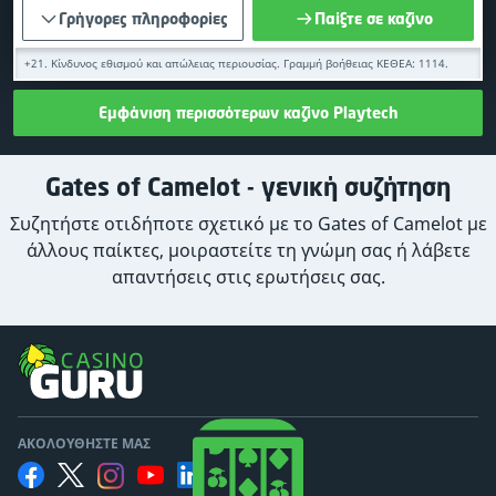
Γρήγορες πληροφορίες
Παίξτε σε καζίνο
+21. Κίνδυνος εθισμού και απώλειας περιουσίας. Γραμμή βοήθειας ΚΕΘΕΑ: 1114.
Εμφάνιση περισσότερων καζίνο Playtech
Gates of Camelot - γενική συζήτηση
Συζητήστε οτιδήποτε σχετικό με το Gates of Camelot με
άλλους παίκτες, μοιραστείτε τη γνώμη σας ή λάβετε
απαντήσεις στις ερωτήσεις σας.
ΑΚΟΛΟΥΘΉΣΤΕ ΜΑΣ