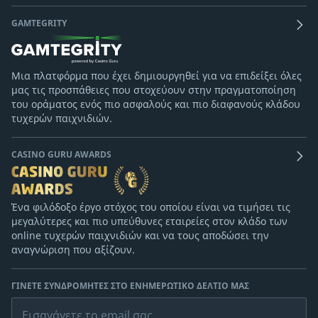
GAMTEGRITY
Μια πλατφόρμα που έχει δημιουργηθεί για να επιδείξει όλες
μας τις προσπάθειες που στοχεύουν στην πραγματοποίηση
του οράματος ενός πιο ασφαλούς και πιο διαφανούς κλάδου
τυχερών παιχνιδιών.
CASINO GURU AWARDS
Ένα φιλόδοξο έργο στόχος του οποίου είναι να τιμήσει τις
μεγαλύτερες και πιο υπεύθυνες εταιρείες στον κλάδο των
online τυχερών παιχνιδιών και να τους αποδώσει την
αναγνώριση που αξίζουν.
ΓΊΝΕΤΕ ΣΥΝΔΡΟΜΗΤΈΣ ΣΤΟ ΕΝΗΜΕΡΩΤΙΚΌ ΔΕΛΤΊΟ ΜΑΣ
Εισαγάγετε το email σας