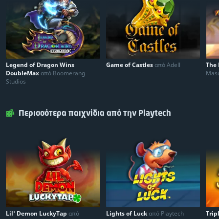
Legend of Dragon Wins
Game of Castles
από Adell
The
DoubleMax
από Boomerang
Mas
Studios
Περισσότερα παιχνίδια από την Playtech
Lil' Demon LuckyTap
από
Lights of Luck
από Playtech
Trip