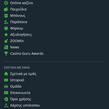
Online καζίνο
Παιχνίδια
Μπόνους
Παράπονα
Φόρουμ
Αξιολογήσεις
ZOOMin
News
Casino Guru Awards
ΣΧΕΤΙΚΆ ΜΕ ΕΜΆΣ
Σχετικά με εμάς
Ιστορικό
Ομάδα
Επικοινωνία
Όροι χρήσης
Χάρτης ιστότοπου