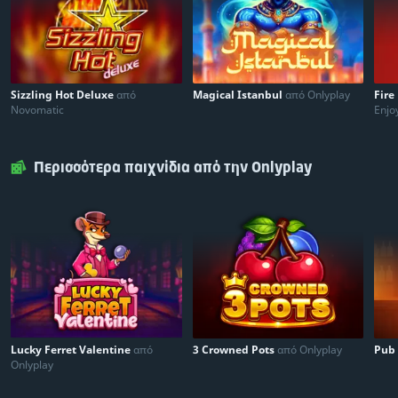
Sizzling Hot Deluxe
από
Magical Istanbul
από Onlyplay
Fire
Novomatic
Enjo
Περισσότερα παιχνίδια από την Onlyplay
Lucky Ferret Valentine
από
3 Crowned Pots
από Onlyplay
Pub 
Onlyplay