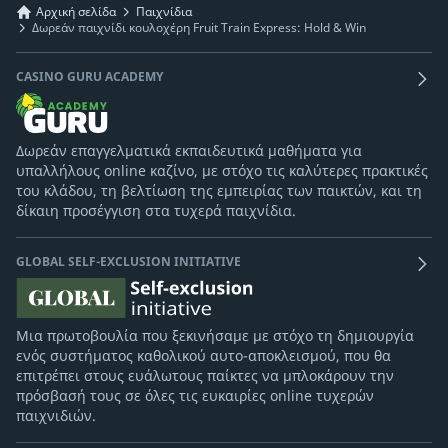
Αρχική σελίδα
Παιχνίδια
Δωρεάν παιχνίδι κουλοχέρη Fruit Train Express: Hold & Win
CASINO GURU ACADEMY
Δωρεάν επαγγελματικά εκπαιδευτικά μαθήματα για
υπαλλήλους online καζίνο, με στόχο τις καλύτερες πρακτικές
του κλάδου, τη βελτίωση της εμπειρίας των παικτών, και τη
δίκαιη προσέγγιση στα τυχερά παιχνίδια.
GLOBAL SELF-EXCLUSION INITIATIVE
Μια πρωτοβουλία που ξεκινήσαμε με στόχο τη δημιουργία
ενός συστήματος καθολικού αυτο-αποκλεισμού, που θα
επιτρέπει στους ευάλωτους παίκτες να μπλοκάρουν την
πρόσβασή τους σε όλες τις ευκαιρίες online τυχερών
παιχνιδιών.