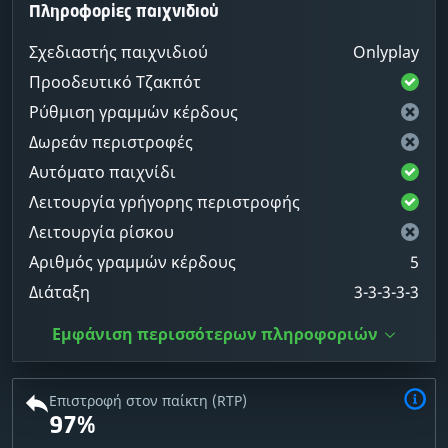
Πληροφορίες παιχνιδιού
Σχεδιαστής παιχνιδιού
Onlyplay
Προοδευτικό Τζακπότ
Ρύθμιση γραμμών κέρδους
Δωρεάν περιστροφές
Αυτόματο παιχνίδι
Λειτουργία γρήγορης περιστροφής
Λειτουργία ρίσκου
Αριθμός γραμμών κέρδους
5
Διάταξη
3-3-3-3-3
Εμφάνιση περισσότερων πληροφοριών
Επιστροφή στον παίκτη (RTP)
97%