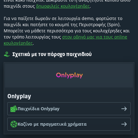
παιχνίδι στους
δημοφιλείς κουλοχέρηδες
.
Για να παίξετε δωρεάν σε λειτουργία demo, φορτώστε το
παιχνίδι και πατήστε το κουμπί της Περιστροφής (Spin).
Μπορείτε να μάθετε περισσότερα για τους κουλοχέρηδες και
τον τρόπο λειτουργίας τους
στον οδηγό μας για τους online
κουλοχέρηδες
.
Σχετικά με τον πάροχο παιχνιδιού
Onlyplay
Παιχνίδια Onlyplay
Καζίνο με πραγματικά χρήματα