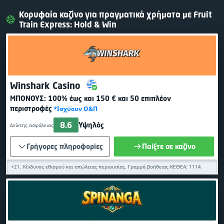
Κορυφαία καζίνο για πραγματικά χρήματα με Fruit
Train Express: Hold & Win
Winshark Casino
ΜΠΌΝΟΥΣ:
100% έως και 150 €
και 50 επιπλέον
περιστροφές
*Ισχύουν Ο&Π
8.6
Υψηλός
Δείκτης ασφάλειας
Γρήγορες πληροφορίες
Παίξτε σε καζίνο
+21. Κίνδυνος εθισμού και απώλειας περιουσίας. Γραμμή βοήθειας ΚΕΘΕΑ: 1114.