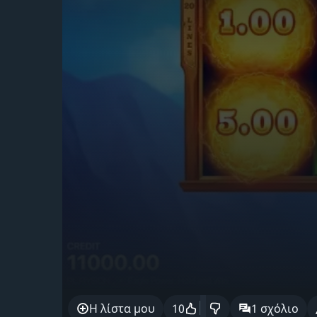
Η λίστα μου
10
1 σχόλιο