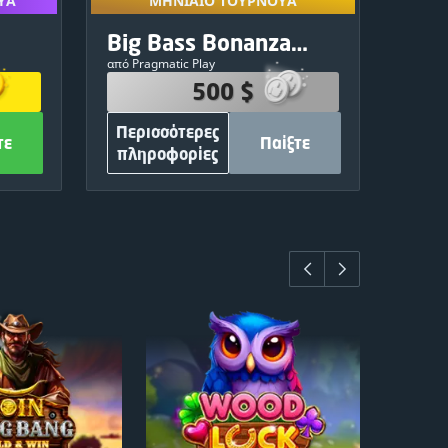
ΥΆ
ΜΗΝΙΑΊΟ ΤΟΥΡΝΟΥΆ
Ε
άλλα τουρνουά και
ΟΜΆΔΑ ΒΡΑΒΕΊΩΝ
Αποκλειστικό
κοινοποιώντας τα
Big Bass Bonanza
777
500 $
αποτελέσματά σας
1000
από Pragmatic Play
από Pra
500 $
1
250 $
1
50 $
2
150 $
2
30 $
Περισσότερες
Περ
τε
Παίξτε
3
50 $
3
20 $
πληροφορίες
πλη
30 $
4
ΆΛΛΕΣ ΠΛΗΡΟΦΟΡΊΕΣ
20 $
5
500
Συνολικές δωρεάν
250
ιμο
Παίξτε
Κλείσιμο
περιστροφές:
Pragmatic
Πάροχος
Pra
ν:
Play
παιχνιδιών:
σοδος:
Κοινοποιήστε και παίξτε
Είσοδος:
ΔΩΡΕ