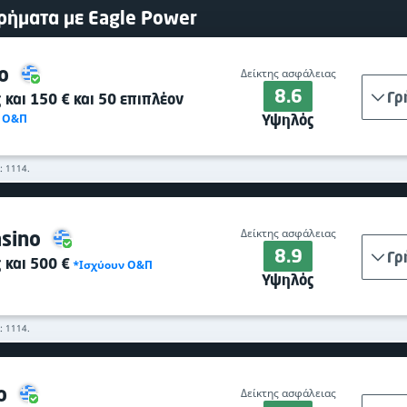
ρήματα με Eagle Power
no
Δείκτης ασφάλειας
8.6
 και 150 €
και 50 επιπλέον
Υψηλός
 Ο&Π
: 1114.
asino
Δείκτης ασφάλειας
8.9
 και 500 €
*Ισχύουν Ο&Π
Υψηλός
: 1114.
no
Δείκτης ασφάλειας