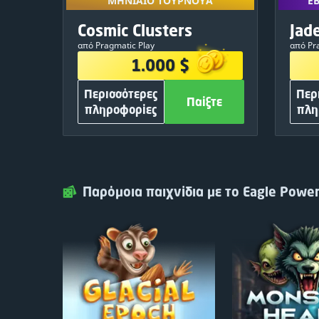
ΜΗΝΙΑΊΟ ΤΟΥΡΝΟΥΆ
Ε
ΟΜΆΔΑ ΒΡΑΒΕΊΩΝ
Cosmic Clusters
Jad
21
:
16
:
58
00
1.000 $
από Pragmatic Play
από Pr
1.000 $
380 $
1
50 $
250 $
2
30 $
Περισσότερες
Περ
Παίξτε
120 $
3
20 $
πληροφορίες
πλη
75 $
4
ΆΛΛΕΣ ΠΛΗΡΟΦΟΡΊΕΣ
50 $
5
750
Συνολικές δωρεάν
250
Παίξτε
Κλείσιμο
25 $
6
περιστροφές:
25 $
7
Pragmatic
Πάροχος
Pr
Play
παιχνιδιών:
Παρόμοια παιχνίδια με το Eagle Powe
25 $
8
ΔΩΡΕΑΝ
Είσοδος:
ΔΩΡ
25 $
9
25 $
10