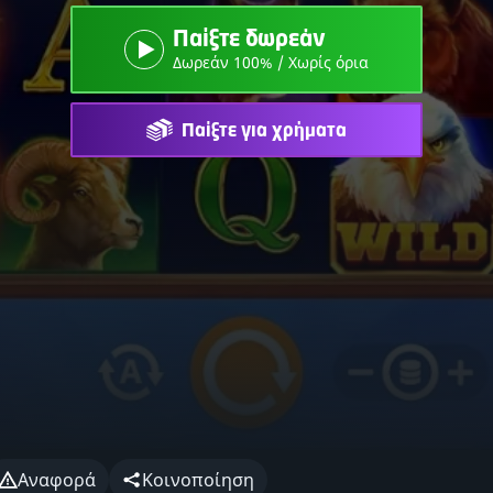
Παίξτε δωρεάν
Δωρεάν 100% / Χωρίς όρια
Παίξτε για χρήματα
Αναφορά
Κοινοποίηση