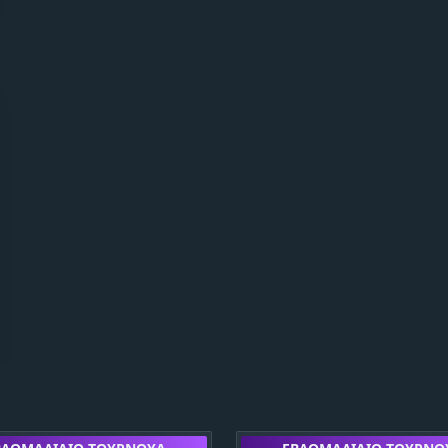
ΒΔΟΜΑΔΙΑΊΟ ΤΟΥΡΝΟΥΆ
ΕΒΔΟΜΑΔΙΑΊΟ ΤΟΥΡΝΟ