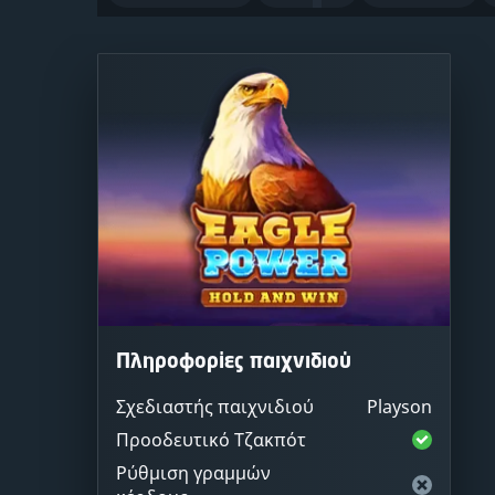
Πληροφορίες παιχνιδιού
Σχεδιαστής παιχνιδιού
Playson
Προοδευτικό Τζακπότ
Ρύθμιση γραμμών