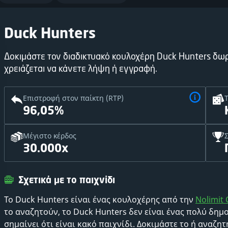
Duck Hunters
Δοκιμάστε τον διαδικτυακό κουλοχέρη Duck Hunters δωρε
χρειάζεται να κάνετε λήψη ή εγγραφή.
Επιστροφή στον παίκτη (RTP)
96,05%
Μέγιστο κέρδος
30.000x
Σχετικά με το παιχνίδι
Το Duck Hunters είναι ένας κουλοχέρης από την
Nolimit 
το αναζητούν, το Duck Hunters δεν είναι ένας πολύ δημο
σημαίνει ότι είναι κακό παιχνίδι. Δοκιμάστε το ή αναζη