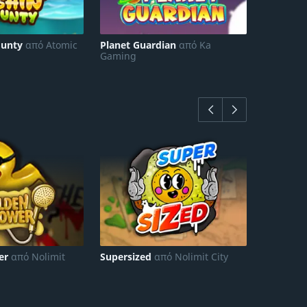
Bounty
από Atomic
Planet Guardian
από Ka
Pirots
απ
Gaming
er
από Nolimit
Supersized
από Nolimit City
Das xBoo
City