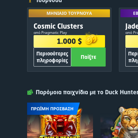
ΜΗΝΙΑΊΟ ΤΟΥΡΝΟΥΆ
Ε
ΜΗΝΙΑΊΟ ΤΟΥΡΝΟΥΆ
Ε
ΟΜΆΔΑ ΒΡΑΒΕΊΩΝ
Cosmic Clusters
Jad
24
:
13
:
05
03
1.000 $
από Pragmatic Play
από Pr
1.000 $
380 $
1
50 $
250 $
2
30 $
Περισσότερες
Περ
Παίξτε
120 $
3
20 $
πληροφορίες
πλη
75 $
4
ΆΛΛΕΣ ΠΛΗΡΟΦΟΡΊΕΣ
50 $
5
750
Συνολικές δωρεάν
250
Παίξτε
Κλείσιμο
25 $
6
περιστροφές:
25 $
7
Pragmatic
Πάροχος
Pr
Παρόμοια παιχνίδια με το Duck Hunte
Play
παιχνιδιών:
25 $
8
ΔΩΡΕΑΝ
Είσοδος:
ΔΩΡ
25 $
9
ΠΡΏΙΜΗ ΠΡΌΣΒΑΣΗ
25 $
10