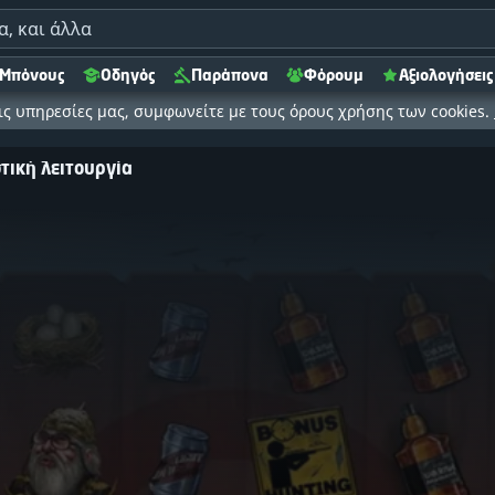
Μπόνους
Οδηγός
Παράπονα
Φόρουμ
Αξιολογήσεις
ις υπηρεσίες μας, συμφωνείτε με τους όρους χρήσης των cookies.
τική λειτουργία