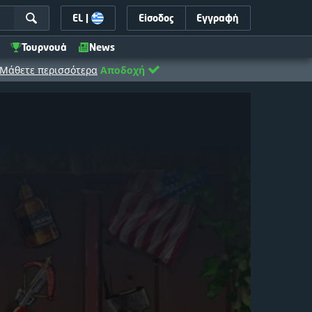
EL
|
Είσοδος
Εγγραφή
Τουρνουά
News
Μάθετε περισσότερα
Αποδοχή