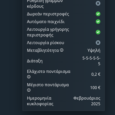
Ρύθμιση γραμμών
κέρδους
Δωρεάν περιστροφές
Αυτόματο παιχνίδι
Λειτουργία γρήγορης
περιστροφής
Λειτουργία ρίσκου
Μεταβλητότητα
Υψηλή
5-5-5-5-5-
Διάταξη
5
Ελάχιστο ποντάρισμα
0,2 €
Μέγιστο ποντάρισμα
100 €
Ημερομηνία
Φεβρουάριος
κυκλοφορίας
2025