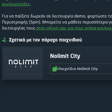
κουλοχέρηδες
.
Για να παίξετε δωρεάν σε λειτουργία demo, φορτώστε το
Περιστροφής (Spin). Μπορείτε να μάθετε περισσότερα γ
λειτουργίας τους
στον οδηγό μας για τους online κουλο
Σχετικά με τον πάροχο παιχνιδιού
Nolimit City
Παιχνίδια Nolimit City