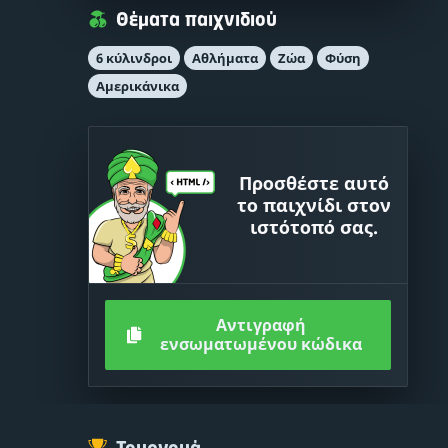
Θέματα παιχνιδιού
6 κύλινδροι
Αθλήματα
Ζώα
Φύση
Αμερικάνικα
Προσθέστε αυτό
το παιχνίδι στον
ιστότοπό σας.
Αντιγραφή
ενσωματωμένου κώδικα
Τουρνουά