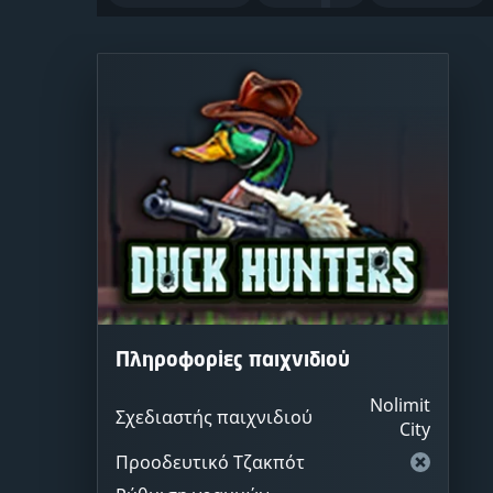
Πληροφορίες παιχνιδιού
Nolimit
Σχεδιαστής παιχνιδιού
City
Προοδευτικό Τζακπότ