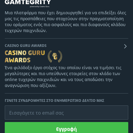
Μια πλατφόρμα που έχει δημιουργηθεί για να επιδείξει όλες
μας τις προσπάθειες που στοχεύουν στην πραγματοποίηση
του οράματος ενός πιο ασφαλούς και πιο διαφανούς κλάδου
τυχερών παιχνιδιών.
CASINO GURU AWARDS
Ένα φιλόδοξο έργο στόχος του οποίου είναι να τιμήσει τις
μεγαλύτερες και πιο υπεύθυνες εταιρείες στον κλάδο των
online τυχερών παιχνιδιών και να τους αποδώσει την
αναγνώριση που αξίζουν.
ΓΊΝΕΤΕ ΣΥΝΔΡΟΜΗΤΈΣ ΣΤΟ ΕΝΗΜΕΡΩΤΙΚΌ ΔΕΛΤΊΟ ΜΑΣ
Εισαγάγετε το email σας
Εγγραφή