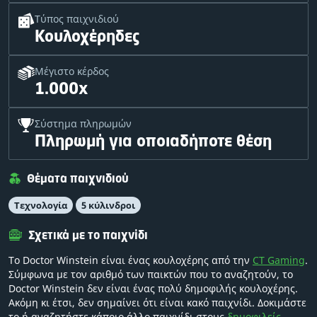
Τύπος παιχνιδιού
Κουλοχέρηδες
Μέγιστο κέρδος
1.000x
Σύστημα πληρωμών
Πληρωμή για οποιαδήποτε θέση
Θέματα παιχνιδιού
Τεχνολογία
5 κύλινδροι
Σχετικά με το παιχνίδι
Το Doctor Winstein είναι ένας κουλοχέρης από την
CT Gaming
.
Σύμφωνα με τον αριθμό των παικτών που το αναζητούν, το
Doctor Winstein δεν είναι ένας πολύ δημοφιλής κουλοχέρης.
Ακόμη κι έτσι, δεν σημαίνει ότι είναι κακό παιχνίδι. Δοκιμάστε
το ή αναζητήστε κάποιο άλλο παιχνίδι στους
δημοφιλείς