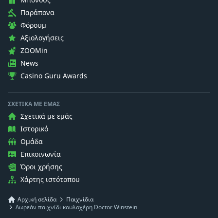
Παράπονα
Φόρουμ
Αξιολογήσεις
ZOOMin
News
Casino Guru Awards
ΣΧΕΤΙΚΆ ΜΕ ΕΜΆΣ
Σχετικά με εμάς
Ιστορικό
Ομάδα
Επικοινωνία
Όροι χρήσης
Χάρτης ιστότοπου
Αρχική σελίδα
Παιχνίδια
Δωρεάν παιχνίδι κουλοχέρη Doctor Winstein