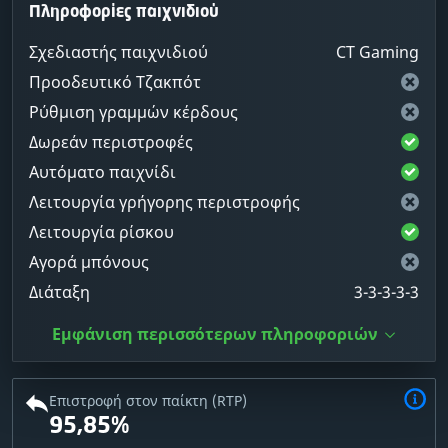
Πληροφορίες παιχνιδιού
Σχεδιαστής παιχνιδιού
CT Gaming
Προοδευτικό Τζακπότ
Ρύθμιση γραμμών κέρδους
Δωρεάν περιστροφές
Αυτόματο παιχνίδι
Λειτουργία γρήγορης περιστροφής
Λειτουργία ρίσκου
Αγορά μπόνους
Διάταξη
3-3-3-3-3
Εμφάνιση περισσότερων πληροφοριών
Επιστροφή στον παίκτη (RTP)
95,85%