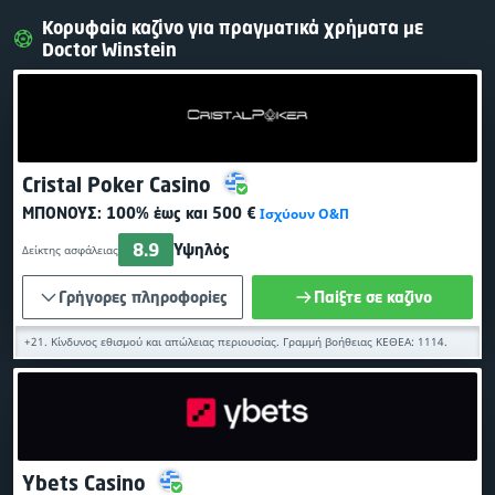
Κορυφαία καζίνο για πραγματικά χρήματα με
Doctor Winstein
Cristal Poker Casino
ΜΠΌΝΟΥΣ:
100% έως και 500 €
Ισχύουν Ο&Π
8.9
Υψηλός
Δείκτης ασφάλειας
Γρήγορες πληροφορίες
Παίξτε σε καζίνο
+21. Κίνδυνος εθισμού και απώλειας περιουσίας. Γραμμή βοήθειας ΚΕΘΕΑ: 1114.
Ybets Casino