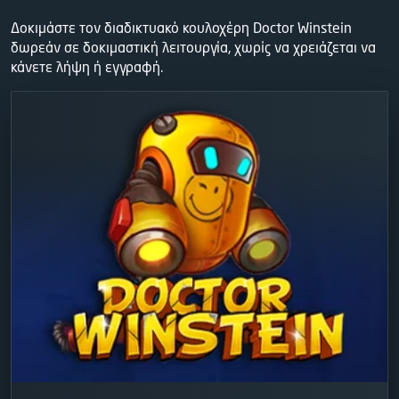
Δοκιμάστε τον διαδικτυακό κουλοχέρη Doctor Winstein
δωρεάν σε δοκιμαστική λειτουργία, χωρίς να χρειάζεται να
κάνετε λήψη ή εγγραφή.