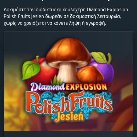
Δοκιμάστε τον διαδικτυακό κουλοχέρη Diamond Explosion
Polish Fruits Jesien δωρεάν σε δοκιμαστική λειτουργία,
χωρίς να χρειάζεται να κάνετε λήψη ή εγγραφή.