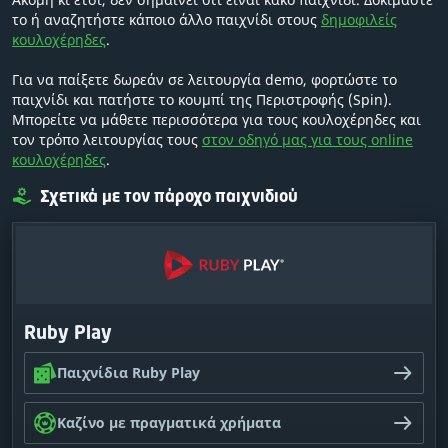
το ή αναζητήστε κάποιο άλλο παιχνίδι στους
δημοφιλείς
κουλοχέρηδες
.
Για να παίξετε δωρεάν σε λειτουργία demo, φορτώστε το
παιχνίδι και πατήστε το κουμπί της Περιστροφής (Spin).
Μπορείτε να μάθετε περισσότερα για τους κουλοχέρηδες και
τον τρόπο λειτουργίας τους
στον οδηγό μας για τους online
κουλοχέρηδες
.
Σχετικά με τον πάροχο παιχνιδιού
Ruby Play
Παιχνίδια Ruby Play
Καζίνο με πραγματικά χρήματα