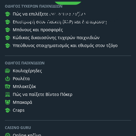
ΟΔΗΓΌΣ ΤΥΧΕΡΏΝ ΠΑΙΧΝΙΔΙΏΝ
Casino Guru
Πώς να επιλέξετε ένα online καζίνο
Θέλουμε να κατανοείτε τα τυχερά παιχνίδια.
Επιστροφή στον Παίκτη (RTP) και διακύμανση
Μπόνους και προσφορές
Κώδικας δικαιοσύνης τυχερών παιχνιδιών
Υπεύθυνος στοιχηματισμός και εθισμός στον τζόγο
ΟΔΗΓΌΣ ΠΑΙΧΝΙΔΙΏΝ
Κουλοχέρηδες
Ρουλέτα
Μπλακτζάκ
Πώς να παίξετε Βίντεο Πόκερ
Μπακαρά
Craps
CASINO GURU
Online καζίνο