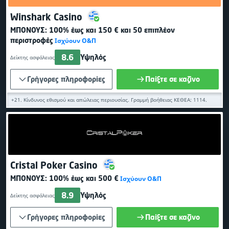
Winshark Casino
ΜΠΌΝΟΥΣ:
100% έως και 150 €
και 50 επιπλέον
περιστροφές
Ισχύουν Ο&Π
8.6
Υψηλός
Δείκτης ασφάλειας
Γρήγορες πληροφορίες
Παίξτε σε καζίνο
+21. Κίνδυνος εθισμού και απώλειας περιουσίας. Γραμμή βοήθειας ΚΕΘΕΑ: 1114.
Cristal Poker Casino
ΜΠΌΝΟΥΣ:
100% έως και 500 €
Ισχύουν Ο&Π
8.9
Υψηλός
Δείκτης ασφάλειας
Γρήγορες πληροφορίες
Παίξτε σε καζίνο