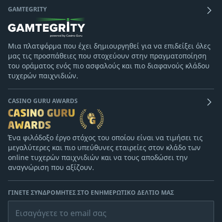
GAMTEGRITY
Μια πλατφόρμα που έχει δημιουργηθεί για να επιδείξει όλες
μας τις προσπάθειες που στοχεύουν στην πραγματοποίηση
του οράματος ενός πιο ασφαλούς και πιο διαφανούς κλάδου
τυχερών παιχνιδιών.
CASINO GURU AWARDS
Ένα φιλόδοξο έργο στόχος του οποίου είναι να τιμήσει τις
μεγαλύτερες και πιο υπεύθυνες εταιρείες στον κλάδο των
online τυχερών παιχνιδιών και να τους αποδώσει την
αναγνώριση που αξίζουν.
ΓΊΝΕΤΕ ΣΥΝΔΡΟΜΗΤΈΣ ΣΤΟ ΕΝΗΜΕΡΩΤΙΚΌ ΔΕΛΤΊΟ ΜΑΣ
Εισαγάγετε το email σας