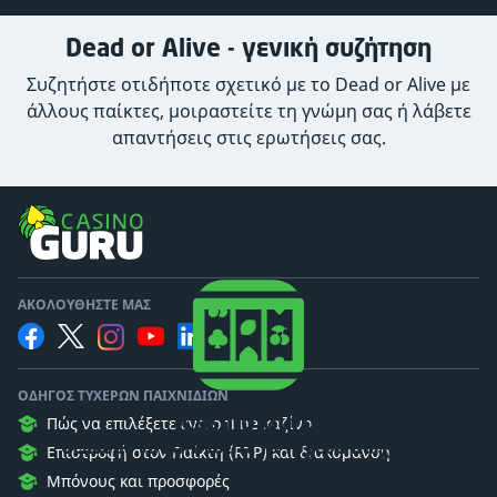
Dead or Alive - γενική συζήτηση
Συζητήστε οτιδήποτε σχετικό με το Dead or Alive με
άλλους παίκτες, μοιραστείτε τη γνώμη σας ή λάβετε
απαντήσεις στις ερωτήσεις σας.
ΑΚΟΛΟΥΘΉΣΤΕ ΜΑΣ
ΟΔΗΓΌΣ ΤΥΧΕΡΏΝ ΠΑΙΧΝΙΔΙΏΝ
Casino Guru
Πώς να επιλέξετε ένα online καζίνο
Θέλουμε να κατανοείτε τα τυχερά παιχνίδια.
Επιστροφή στον Παίκτη (RTP) και διακύμανση
Μπόνους και προσφορές