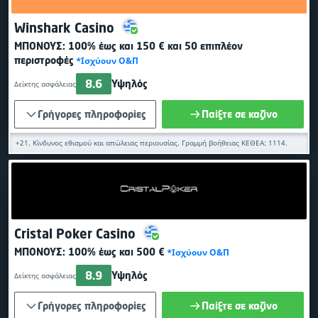
Winshark Casino
ΜΠΌΝΟΥΣ:
100% έως και 150 €
και 50 επιπλέον
περιστροφές
*Ισχύουν Ο&Π
8.6
Υψηλός
Δείκτης ασφάλειας
Γρήγορες πληροφορίες
Παίξτε σε καζίνο
+21. Κίνδυνος εθισμού και απώλειας περιουσίας. Γραμμή βοήθειας ΚΕΘΕΑ: 1114.
Cristal Poker Casino
ΜΠΌΝΟΥΣ:
100% έως και 500 €
*Ισχύουν Ο&Π
8.9
Υψηλός
Δείκτης ασφάλειας
Γρήγορες πληροφορίες
Παίξτε σε καζίνο