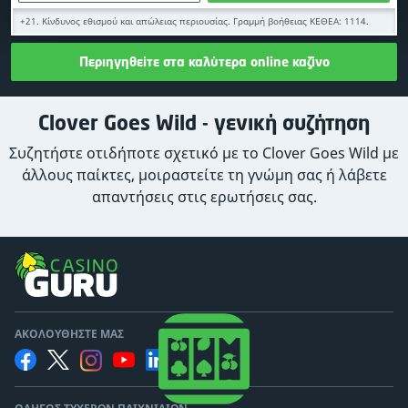
+21. Κίνδυνος εθισμού και απώλειας περιουσίας. Γραμμή βοήθειας ΚΕΘΕΑ: 1114.
Περιηγηθείτε στα καλύτερα online καζίνο
Clover Goes Wild - γενική συζήτηση
Συζητήστε οτιδήποτε σχετικό με το Clover Goes Wild με
άλλους παίκτες, μοιραστείτε τη γνώμη σας ή λάβετε
απαντήσεις στις ερωτήσεις σας.
ΑΚΟΛΟΥΘΉΣΤΕ ΜΑΣ