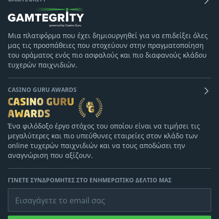
Μια πλατφόρμα που έχει δημιουργηθεί για να επιδείξει όλες
μας τις προσπάθειες που στοχεύουν στην πραγματοποίηση
του οράματος ενός πιο ασφαλούς και πιο διαφανούς κλάδου
τυχερών παιχνιδιών.
CASINO GURU AWARDS
Ένα φιλόδοξο έργο στόχος του οποίου είναι να τιμήσει τις
μεγαλύτερες και πιο υπεύθυνες εταιρείες στον κλάδο των
online τυχερών παιχνιδιών και να τους αποδώσει την
αναγνώριση που αξίζουν.
ΓΊΝΕΤΕ ΣΥΝΔΡΟΜΗΤΈΣ ΣΤΟ ΕΝΗΜΕΡΩΤΙΚΌ ΔΕΛΤΊΟ ΜΑΣ
Εισαγάγετε το email σας