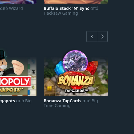
t
από Wizard
Buffalo Stack 'N' Sync
από
Buffalo T
Hacksaw Gaming
Games
egapots
από Big
Bonanza TapCards
από Big
Extra Chi
Time Gaming
Time Ga