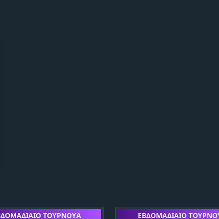
ΒΔΟΜΑΔΙΑΊΟ ΤΟΥΡΝΟΥΆ
ΕΒΔΟΜΑΔΙΑΊΟ ΤΟΥΡΝΟ
ΒΔΟΜΑΔΙΑΊΟ ΤΟΥΡΝΟΥΆ
ΕΒΔΟΜΑΔΙΑΊΟ ΤΟΥΡΝΟ