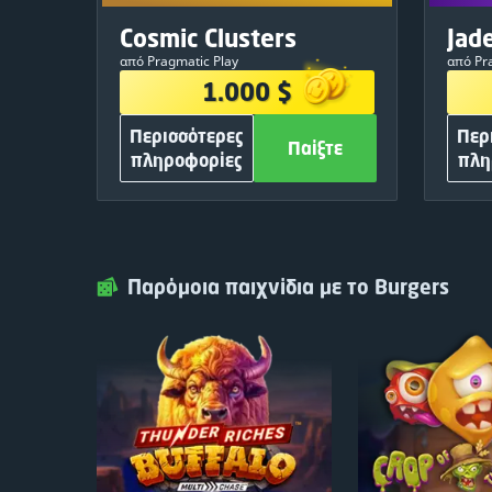
ΟΜΆΔΑ ΒΡΑΒΕΊΩΝ
Cosmic Clusters
Jad
22
:
09
:
24
01
1.000 $
από Pragmatic Play
από Pr
1.000 $
380 $
1
50 $
250 $
2
30 $
Περισσότερες
Περ
Παίξτε
120 $
3
20 $
πληροφορίες
πλη
75 $
4
ΆΛΛΕΣ ΠΛΗΡΟΦΟΡΊΕΣ
50 $
5
750
Συνολικές δωρεάν
250
Παίξτε
Κλείσιμο
25 $
6
περιστροφές:
25 $
7
Pragmatic
Πάροχος
Pr
Play
παιχνιδιών:
Παρόμοια παιχνίδια με το Burgers
25 $
8
ΔΩΡΕΑΝ
Είσοδος:
ΔΩΡ
25 $
9
25 $
10