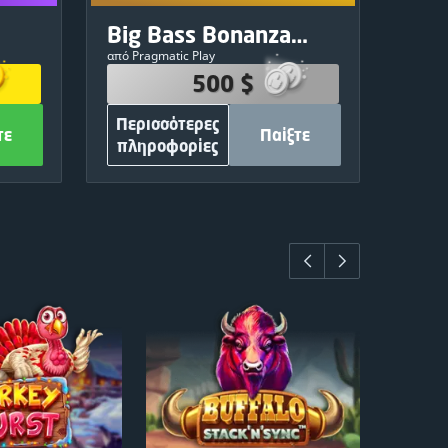
άλλα τουρνουά και
ΟΜΆΔΑ ΒΡΑΒΕΊΩΝ
Αποκλειστικό
κοινοποιώντας τα
Big Bass Bonanza
777
500 $
αποτελέσματά σας
1000
από Pragmatic Play
από Pra
500 $
1
250 $
1
50 $
2
150 $
2
30 $
Περισσότερες
Περ
τε
Παίξτε
3
50 $
3
20 $
πληροφορίες
πλη
30 $
4
ΆΛΛΕΣ ΠΛΗΡΟΦΟΡΊΕΣ
20 $
5
500
Συνολικές δωρεάν
250
ιμο
Παίξτε
Κλείσιμο
περιστροφές:
Pragmatic
Πάροχος
Pra
ν:
Play
παιχνιδιών:
σοδος:
Κοινοποιήστε και παίξτε
Είσοδος:
ΔΩΡΕ