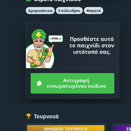
Αμερικάνικα
5 κύλινδροι
Φαγητό
Προσθέστε αυτό
το παιχνίδι στον
ιστότοπό σας.
Αντιγραφή
ενσωματωμένου κώδικα
Τουρνουά
ΜΗΝΙΑΊΟ ΤΟΥΡΝΟΥΆ
Ε
ΜΗΝΙΑΊΟ ΤΟΥΡΝΟΥΆ
Ε