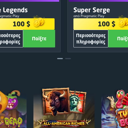
ΟΜΆΔΑ ΒΡΑΒΕΊΩΝ
ΟΜΆΔΑ ΒΡΑΒΕΊΩΝ
e Legends
Super Serge
:
09
:
24
04
:
09
:
24
100 $
100 $
agmatic Play
από Pragmatic Play
100 $
100 $
1
50 $
2
30 $
ισσότερες
Περισσότερες
Παίξτε
Παίξ
3
20 $
ροφορίες
πληροφορίες
ΆΛΛΕΣ ΠΛΗΡΟΦΟΡΊΕΣ
ΆΛΛΕΣ ΠΛΗΡΟΦΟΡΊΕΣ
Συνολικές δωρεάν
250
Συνολικές δωρεάν
Παίξτε
Κλείσιμο
Παίξτε
Κλείσ
περιστροφές:
περιστροφές:
agmatic
Πάροχος
Pragmatic
Πάροχος
Play
παιχνιδιών:
Play
παιχνιδιώ
ΕΑΝ
Είσοδος:
ΔΩΡΕΑΝ
Εί