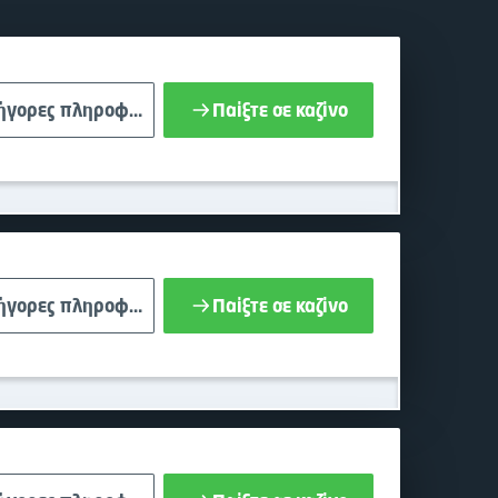
Γρήγορες πληροφορίες
Παίξτε σε καζίνο
Γρήγορες πληροφορίες
Παίξτε σε καζίνο