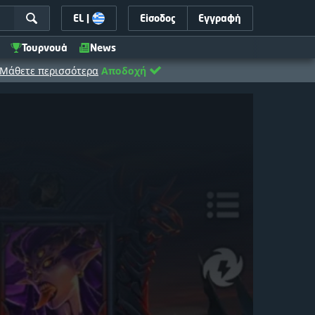
EL
|
Είσοδος
Εγγραφή
Τουρνουά
News
Μάθετε περισσότερα
Αποδοχή