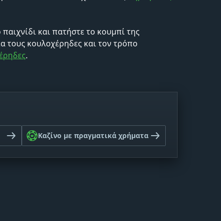
 παιχνίδι και πατήστε το κουμπί της
ια τους κουλοχέρηδες και τον τρόπο
χέρηδες
.
Καζίνο με πραγματικά χρήματα