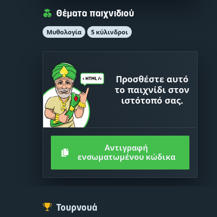
Θέματα παιχνιδιού
Μυθολογία
5 κύλινδροι
Προσθέστε αυτό
το παιχνίδι στον
ιστότοπό σας.
Αντιγραφή
ενσωματωμένου κώδικα
Τουρνουά