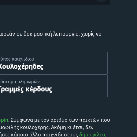
ωρεάν σε δοκιμαστική λειτουργία, χωρίς να
Τύπος παιχνιδιού
Κουλοχέρηδες
Σύστημα πληρωμών
Γραμμές κέρδους
spin
. Σύμφωνα με τον αριθμό των παικτών που
ημοφιλής κουλοχέρης. Ακόμη κι έτσι, δεν
τήστε κάποιο άλλο παιχνίδι στους
δημοφιλείς