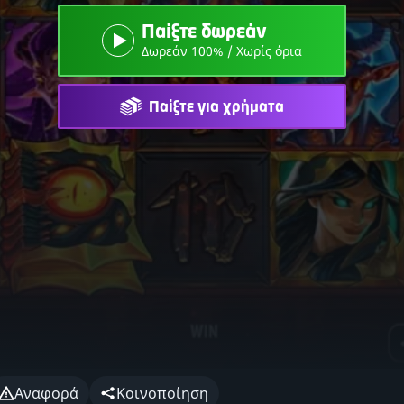
Παίξτε δωρεάν
Δωρεάν 100% / Χωρίς όρια
Παίξτε για χρήματα
Αναφορά
Κοινοποίηση