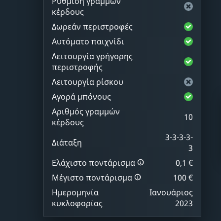
Ρύθμιση γραμμών
κέρδους
Δωρεάν περιστροφές
Αυτόματο παιχνίδι
Λειτουργία γρήγορης
περιστροφής
Λειτουργία ρίσκου
Αγορά μπόνους
Αριθμός γραμμών
10
κέρδους
3-3-3-3-
Διάταξη
3
Ελάχιστο ποντάρισμα
0,1 €
Μέγιστο ποντάρισμα
100 €
Ημερομηνία
Ιανουάριος
κυκλοφορίας
2023