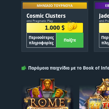
ΜΗΝΙΑΊΟ ΤΟΥΡΝΟΥΆ
Ε
ΜΗΝΙΑΊΟ ΤΟΥΡΝΟΥΆ
Ε
ΟΜΆΔΑ ΒΡΑΒΕΊΩΝ
Cosmic Clusters
Jad
24
:
17
:
04
03
1.000 $
από Pragmatic Play
από Pr
1.000 $
380 $
1
50 $
250 $
2
30 $
Περισσότερες
Περ
Παίξτε
120 $
3
20 $
πληροφορίες
πλη
75 $
4
ΆΛΛΕΣ ΠΛΗΡΟΦΟΡΊΕΣ
50 $
5
750
Συνολικές δωρεάν
250
Παίξτε
Κλείσιμο
25 $
6
περιστροφές:
25 $
7
Pragmatic
Πάροχος
Pr
Παρόμοια παιχνίδια με το Book of Inf
Play
παιχνιδιών:
25 $
8
ΔΩΡΕΑΝ
Είσοδος:
ΔΩΡ
25 $
9
25 $
10