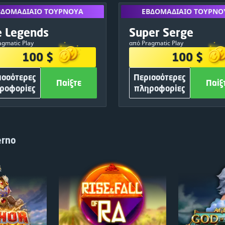
ΒΔΟΜΑΔΙΑΊΟ ΤΟΥΡΝΟΥΆ
ΕΒΔΟΜΑΔΙΑΊΟ ΤΟΥΡΝΟ
ΒΔΟΜΑΔΙΑΊΟ ΤΟΥΡΝΟΥΆ
ΕΒΔΟΜΑΔΙΑΊΟ ΤΟΥΡΝΟ
ΟΜΆΔΑ ΒΡΑΒΕΊΩΝ
ΟΜΆΔΑ ΒΡΑΒΕΊΩΝ
e Legends
Super Serge
:
17
:
04
06
:
17
:
04
100 $
100 $
agmatic Play
από Pragmatic Play
100 $
100 $
1
50 $
2
30 $
ισσότερες
Περισσότερες
Παίξτε
Παίξ
3
20 $
ροφορίες
πληροφορίες
ΆΛΛΕΣ ΠΛΗΡΟΦΟΡΊΕΣ
ΆΛΛΕΣ ΠΛΗΡΟΦΟΡΊΕΣ
Συνολικές δωρεάν
250
Συνολικές δωρεάν
Παίξτε
Κλείσιμο
Παίξτε
Κλείσ
περιστροφές:
περιστροφές:
agmatic
Πάροχος
Pragmatic
Πάροχος
erno
Play
παιχνιδιών:
Play
παιχνιδιώ
ΕΑΝ
Είσοδος:
ΔΩΡΕΑΝ
Εί