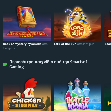
25 $
10
Book of Mystery Pyramids
από
Lord of the Sun
από Platipus
Book
Onlyplay
Gam
Περισσότερα παιχνίδια από την Smartsoft
Gaming