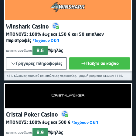
Winshark Casino
ΜΠΌΝΟΥΣ:
100% έως και 150 €
και 50 επιπλέον
περιστροφές
*Ισχύουν Ο&Π
8.6
Υψηλός
Δείκτης ασφάλειας
Γρήγορες πληροφορίες
Παίξτε σε καζίνο
+21. Κίνδυνος εθισμού και απώλειας περιουσίας. Γραμμή βοήθειας ΚΕΘΕΑ: 1114.
Cristal Poker Casino
ΜΠΌΝΟΥΣ:
100% έως και 500 €
*Ισχύουν Ο&Π
8.9
Υψηλός
Δείκτης ασφάλειας