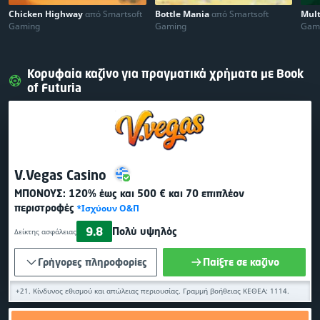
Chicken Highway
από Smartsoft
Bottle Mania
από Smartsoft
Mult
Gaming
Gaming
Gam
Κορυφαία καζίνο για πραγματικά χρήματα με Book
of Futuria
V.Vegas Casino
ΜΠΌΝΟΥΣ:
120% έως και 500 €
και 70 επιπλέον
περιστροφές
*Ισχύουν Ο&Π
9.8
Πολύ υψηλός
Δείκτης ασφάλειας
Γρήγορες πληροφορίες
Παίξτε σε καζίνο
+21. Κίνδυνος εθισμού και απώλειας περιουσίας. Γραμμή βοήθειας ΚΕΘΕΑ: 1114.