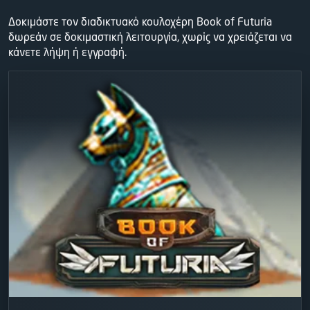
Δοκιμάστε τον διαδικτυακό κουλοχέρη Book of Futuria
δωρεάν σε δοκιμαστική λειτουργία, χωρίς να χρειάζεται να
κάνετε λήψη ή εγγραφή.