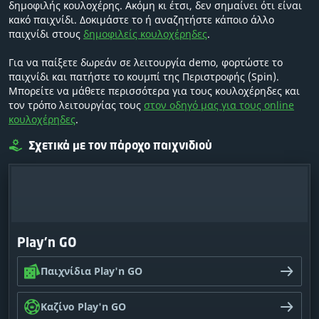
δημοφιλής κουλοχέρης. Ακόμη κι έτσι, δεν σημαίνει ότι είναι
κακό παιχνίδι. Δοκιμάστε το ή αναζητήστε κάποιο άλλο
παιχνίδι στους
δημοφιλείς κουλοχέρηδες
.
Για να παίξετε δωρεάν σε λειτουργία demo, φορτώστε το
παιχνίδι και πατήστε το κουμπί της Περιστροφής (Spin).
Μπορείτε να μάθετε περισσότερα για τους κουλοχέρηδες και
τον τρόπο λειτουργίας τους
στον οδηγό μας για τους online
κουλοχέρηδες
.
Σχετικά με τον πάροχο παιχνιδιού
Play'n GO
Παιχνίδια Play'n GO
Καζίνο Play'n GO