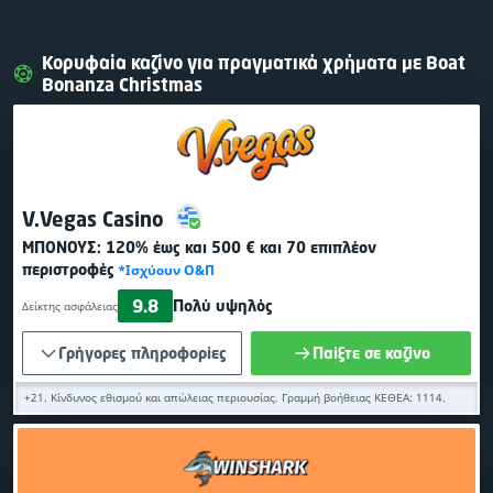
Κορυφαία καζίνο για πραγματικά χρήματα με Boat
Bonanza Christmas
V.Vegas Casino
ΜΠΌΝΟΥΣ:
120% έως και 500 €
και 70 επιπλέον
περιστροφές
*Ισχύουν Ο&Π
9.8
Πολύ υψηλός
Δείκτης ασφάλειας
Γρήγορες πληροφορίες
Παίξτε σε καζίνο
+21. Κίνδυνος εθισμού και απώλειας περιουσίας. Γραμμή βοήθειας ΚΕΘΕΑ: 1114.