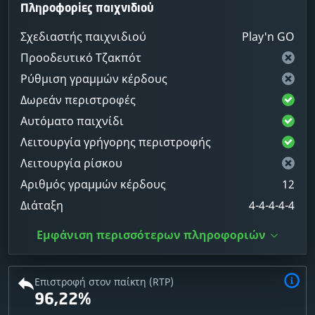
Πληροφορίες παιχνιδιού
Σχεδιαστής παιχνιδιού
Play'n GO
Προοδευτικό Τζακπότ
Ρύθμιση γραμμών κέρδους
Δωρεάν περιστροφές
Αυτόματο παιχνίδι
Λειτουργία γρήγορης περιστροφής
Λειτουργία ρίσκου
Αριθμός γραμμών κέρδους
12
Διάταξη
4-4-4-4-4
Εμφάνιση περισσότερων πληροφοριών
Επιστροφή στον παίκτη (RTP)
96,22%