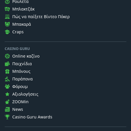
Ρουλέτα
Μπλακτζάκ
Πώς να παίξετε Βίντεο Πόκερ
Μπακαρά
Craps
CASINO GURU
Online καζίνο
Παιχνίδια
Μπόνους
Παράπονα
Φόρουμ
Αξιολογήσεις
ZOOMin
News
Casino Guru Awards