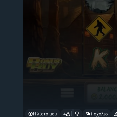
Η λίστα μου
4
1 σχόλιο