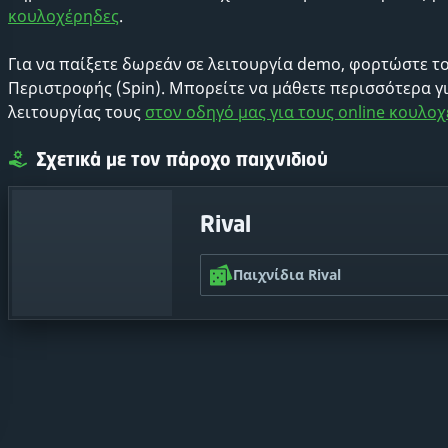
κουλοχέρηδες
.
Για να παίξετε δωρεάν σε λειτουργία demo, φορτώστε το
Περιστροφής (Spin). Μπορείτε να μάθετε περισσότερα γ
λειτουργίας τους
στον οδηγό μας για τους online κουλο
Σχετικά με τον πάροχο παιχνιδιού
Rival
Παιχνίδια Rival