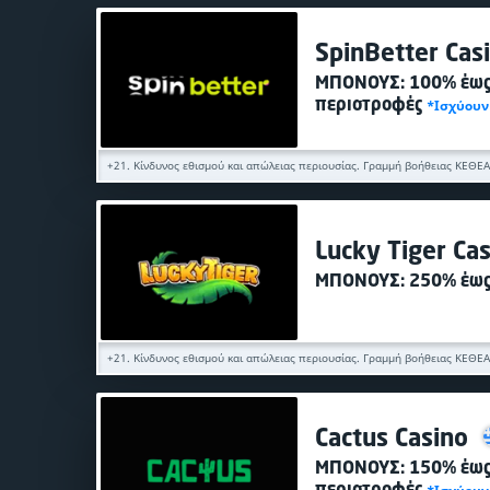
SpinBetter Cas
ΜΠΌΝΟΥΣ:
100% έως
περιστροφές
*Ισχύουν
+21. Κίνδυνος εθισμού και απώλειας περιουσίας. Γραμμή βοήθειας ΚΕΘΕΑ
Lucky Tiger Ca
ΜΠΌΝΟΥΣ:
250% έως
+21. Κίνδυνος εθισμού και απώλειας περιουσίας. Γραμμή βοήθειας ΚΕΘΕΑ
Cactus Casino
ΜΠΌΝΟΥΣ:
150% έως
περιστροφές