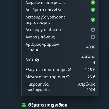
Δωρεάν περιστροφές
Αυτόματο παιχνίδι
Λειτουργία γρήγορης
περιστροφής
Λειτουργία ρίσκου
Αγορά μπόνους
Αριθμός γραμμών
4096
κέρδους
4-4-4-4-
Διάταξη
4
Ελάχιστο ποντάρισμα
0,25 €
Μέγιστο ποντάρισμα
25 €
Ημερομηνία
Απρίλιος
κυκλοφορίας
2024
Θέματα παιχνιδιού