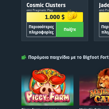
ΟΜΆΔΑ ΒΡΑΒΕΊΩΝ
Cosmic Clusters
Jad
24
:
14
:
32
03
1.000 $
από Pragmatic Play
από Pr
1.000 $
380 $
1
50 $
250 $
2
30 $
Περισσότερες
Περ
Παίξτε
120 $
3
20 $
πληροφορίες
πλη
75 $
4
ΆΛΛΕΣ ΠΛΗΡΟΦΟΡΊΕΣ
50 $
5
750
Συνολικές δωρεάν
250
Παίξτε
Κλείσιμο
25 $
6
περιστροφές:
25 $
7
Pragmatic
Πάροχος
Pr
Παρόμοια παιχνίδια με το Bigfoot For
Play
παιχνιδιών:
25 $
8
ΔΩΡΕΑΝ
Είσοδος:
ΔΩΡ
25 $
9
25 $
10