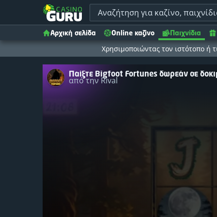
Αρχική σελίδα
Online καζίνο
Παιχνίδια
Χρησιμοποιώντας τον ιστότοπο ή τ
Παίξτε Bigfoot Fortunes δωρεάν σε δοκ
από την Rival