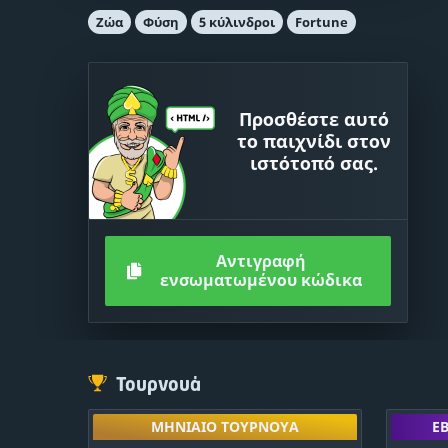
Ζώα
Φύση
5 κύλινδροι
Fortune
Προσθέστε αυτό
το παιχνίδι στον
ιστότοπό σας.
Αντιγραφή
ενσωματωμένου κώδικα
Τουρνουά
ΜΗΝΙΑΊΟ ΤΟΥΡΝΟΥΆ
Ε
ΜΗΝΙΑΊΟ ΤΟΥΡΝΟΥΆ
Ε