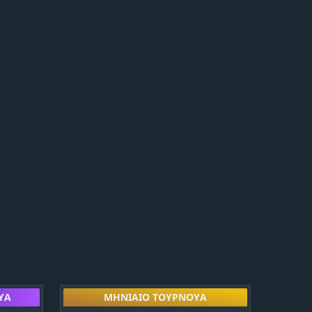
ΥΆ
Ξεκλειδώστε παίζοντας σε
ΜΗΝΙΑΊΟ ΤΟΥΡΝΟΥΆ
ΥΆ
ΜΗΝΙΑΊΟ ΤΟΥΡΝΟΥΆ
άλλα τουρνουά και