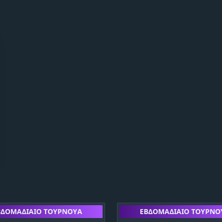
ΒΔΟΜΑΔΙΑΊΟ ΤΟΥΡΝΟΥΆ
ΕΒΔΟΜΑΔΙΑΊΟ ΤΟΥΡΝΟ
ΒΔΟΜΑΔΙΑΊΟ ΤΟΥΡΝΟΥΆ
ΕΒΔΟΜΑΔΙΑΊΟ ΤΟΥΡΝΟ