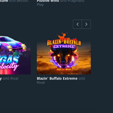
rtune
από Betsoft
Plushie Wins
από Pragmatic
Giants &
Play
Gaming
ty
από Rival
Blazin' Buffalo Extreme
από
Super Ho
Rival
Power P