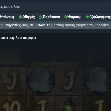
Μπόνους
Οδηγός
Παράπονα
Φόρουμ
Αξιολογήσεις
ις υπηρεσίες μας, συμφωνείτε με τους όρους χρήσης των cookies.
ιμαστική λειτουργία