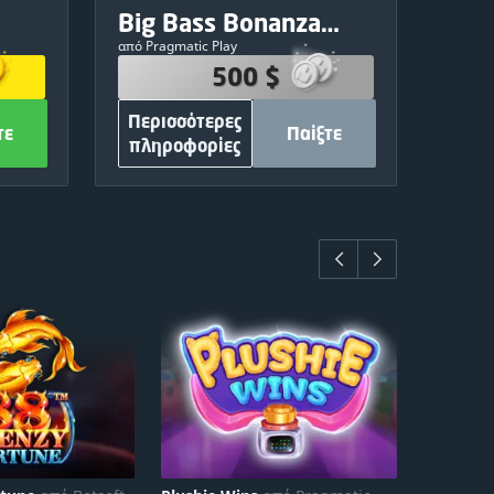
ΟΜΆΔΑ ΒΡΑΒΕΊΩΝ
Αποκλειστικό
κοινοποιώντας τα
Big Bass Bonanza
500 $
αποτελέσματά σας
1000
από Pragmatic Play
500 $
1
250 $
1
2
150 $
2
Περισσότερες
τε
Παίξτε
3
50 $
3
πληροφορίες
30 $
4
ΆΛΛΕΣ ΠΛΗΡΟΦΟΡΊΕΣ
20 $
5
500
Συνολικές δωρεάν
ιμο
Παίξτε
Κλείσιμο
περιστροφές:
Pragmatic
Πάροχος
ν:
Play
παιχνιδιών:
σοδος:
Κοινοποιήστε και παίξτε
Είσοδος: