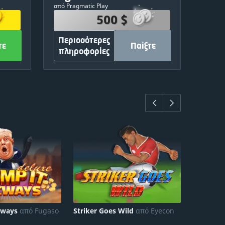
500 $
αποτελέσματά σας
1000
από Pragmatic Play
500 $
1
250 $
1
2
150 $
2
Περισσότερες
τε
Παίξτε
3
50 $
3
πληροφορίες
30 $
4
ΆΛΛΕΣ ΠΛΗΡΟΦΟΡΊΕΣ
20 $
5
500
Συνολικές δωρεάν
ιμο
Παίξτε
Κλείσιμο
περιστροφές:
Pragmatic
Πάροχος
ν:
Play
παιχνιδιών:
σοδος:
Κοινοποιήστε και παίξτε
Είσοδος:
icways
από Fugaso
Striker Goes Wild
από Eyecon
Big Foot
Inspired