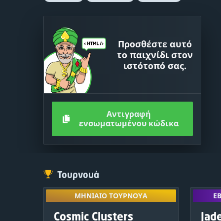
Προσθέστε αυτό
το παιχνίδι στον
ιστότοπό σας.
Αντιγραφή
ενσωματωμένου κώδικα
Τουρνουά
ΜΗΝΙΑΊΟ ΤΟΥΡΝΟΥΆ
Ε
ΜΗΝΙΑΊΟ ΤΟΥΡΝΟΥΆ
Ε
ΟΜΆΔΑ ΒΡΑΒΕΊΩΝ
Cosmic Clusters
Jad
24
:
15
:
18
03