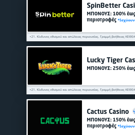
SpinBetter Cas
ΜΠΌΝΟΥΣ:
100% έως
περιστροφές
*Ισχύουν
+21. Κίνδυνος εθισμού και απώλειας περιουσίας. Γραμμή βοήθειας ΚΕΘΕΑ
Lucky Tiger Ca
ΜΠΌΝΟΥΣ:
250% έως
+21. Κίνδυνος εθισμού και απώλειας περιουσίας. Γραμμή βοήθειας ΚΕΘΕΑ
Cactus Casino
ΜΠΌΝΟΥΣ:
150% έως
περιστροφές
*Ισχύουν