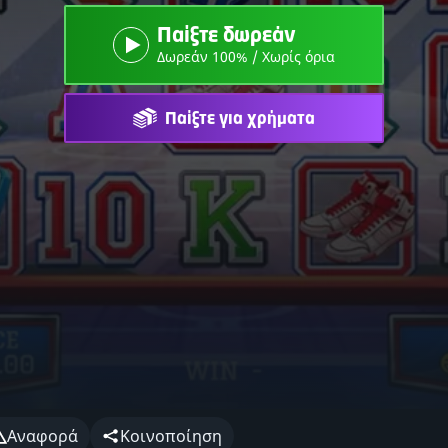
Παίξτε δωρεάν
Δωρεάν 100% / Χωρίς όρια
Παίξτε για χρήματα
Αναφορά
Κοινοποίηση