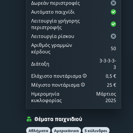
Δωρεάν περιστροφές
Αυτόματο παιχνίδι
Λειτουργία γρήγορης
περιστροφής
Λειτουργία ρίσκου
Αριθμός γραμμών
50
κέρδους
3-3-3-3-
Διάταξη
3
Ελάχιστο ποντάρισμα
0,5 €
Μέγιστο ποντάρισμα
25 €
Ημερομηνία
Μάρτιος
κυκλοφορίας
2025
Θέματα παιχνιδιού
Αθλήματα
Αμερικάνικα
5 κύλινδροι